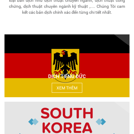
loại bản dịch như dịch thuật chuyên ngành, dịch thuật công
chứng, dịch thuật chuyên ngành kỹ thuật ,.... Chúng Tôi cam
kết các bản dịch chính xác đến từng chi tiết nhất.
DỊCH TIẾNG ĐỨC
XEM THÊM