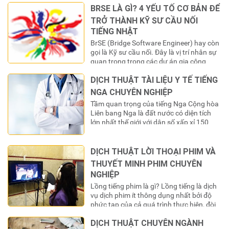
“chìa khóa” để mở ra cánh cửa thế
BRSE LÀ GÌ? 4 YẾU TỐ CƠ BẢN ĐỂ
giới. Tuy nhiên, để “chìa khóa” này có giá
TRỞ THÀNH KỸ SƯ CẦU NỐI
trị sử dụng trong các hệ thống…
TIẾNG NHẬT
BrSE (Bridge Software Engineer) hay còn
gọi là Kỹ sư cầu nối. Đây là vị trí nhân sự
quan trọng trong các dự án gia công
phần mềm cho thị trường Nhật Bản. Họ
DỊCH THUẬT TÀI LIỆU Y TẾ TIẾNG
đóng vai trò là “cầu nối” thông tin và văn
hóa giữa đội ngũ phát triển ở Việt Nam và
NGA CHUYÊN NGHIỆP
khách hàng…
Tầm quan trọng của tiếng Nga Cộng hòa
Liên bang Nga là đất nước có diện tích
lớn nhất thế giới với dân số xấp xỉ 150
triệu người. Nga cũng là nơi có dự trữ
năng lượng và tài nguyên rừng lớn nhất
thế giới. Không dừng lại ở đó, quốc gia
DỊCH THUẬT LỜI THOẠI PHIM VÀ
này còn là…
THUYẾT MINH PHIM CHUYÊN
NGHIỆP
Lồng tiếng phim là gì? Lồng tiếng là dịch
vụ dịch phim ít thông dụng nhất bởi độ
phức tạp của cả quá trình thực hiện, đòi
hỏi phải có cả một đội ngũ diễn viên nói
DỊCH THUẬT CHUYÊN NGÀNH
vào phim và diễn đạt tình cảm, tự nhiên