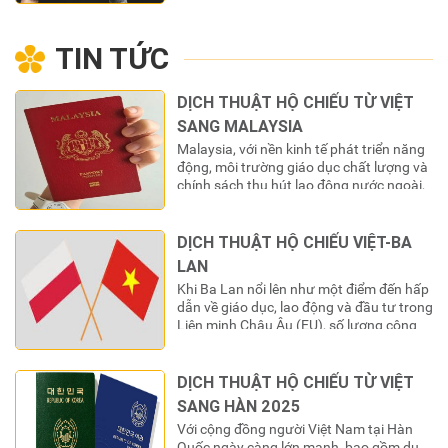
phía Nam và cách Thành phố Cần
Thơ 40 km về phía Bắc theo đường Quốc
TIN TỨC
lộ 1A. Tỉnh nằm trong vùng khí hậu nhiệt
đới gió mùa, dạng địa hình khá bằng
phẳng với độ…
DỊCH THUẬT HỘ CHIẾU TỪ VIỆT
SANG MALAYSIA
Malaysia, với nền kinh tế phát triển năng
động, môi trường giáo dục chất lượng và
chính sách thu hút lao động nước ngoài,
đã trở thành một trong những điểm đến
hàng đầu tại Đông Nam Á cho công dân
Việt Nam. Từ các chuyên gia kỹ thuật, lao
DỊCH THUẬT HỘ CHIẾU VIỆT-BA
động, du học sinh đến…
LAN
Khi Ba Lan nổi lên như một điểm đến hấp
dẫn về giáo dục, lao động và đầu tư trong
Liên minh Châu Âu (EU), số lượng công
dân Việt Nam đến sinh sống và làm việc
tại đây ngày càng tăng. Cùng với đó, nhu
cầu sử dụng các giấy tờ pháp lý của…
DỊCH THUẬT HỘ CHIẾU TỪ VIỆT
SANG HÀN 2025
Với cộng đồng người Việt Nam tại Hàn
Quốc ngày càng lớn mạnh, bao gồm du