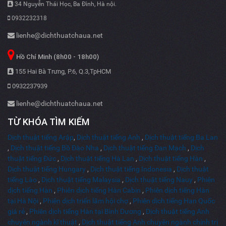
34 Nguyễn Thái Học, Ba Đình, Hà nội.
0932232318
lienhe@dichthuatchaua.net
Hồ Chí Minh (8h00 - 18h00)
155 Hai Bà Trưng, P.6, Q.3,TpHCM
0932237939
lienhe@dichthuatchaua.net
TỪ KHÓA TÌM KIẾM
Dịch thuật tiếng Arập
,
Dịch thuật tiếng Anh
,
Dịch thuật tiếng Ba Lan
,
Dịch thuật tiếng Bồ Đào Nha
,
Dịch thuật tiếng Đan Mạch
,
Dịch
thuật tiếng Đức
,
Dịch thuật tiếng Hà Lan
,
Dịch thuật tiếng Hàn
,
Dịch thuật tiếng Hungary
,
Dịch thuật tiếng Indonesia
,
Dịch thuật
tiếng Lào
,
Dịch thuật tiếng Malaysia
,
Dịch thuật tiếng Nauy
,
Phiên
dịch tiếng Hàn
,
Phiên dịch tiếng Hàn Cabin
,
Phiên dịch tiếng Hàn
tại Hà Nội
,
Phiên dịch triển lãm hội chợ
,
Phiên dịch tiếng Han Quốc
giá rẻ
,
Phiên dịch tiếng Hàn tại Bình Dương
,
Dịch thuật tiếng Anh
chuyên ngành kĩ thuật
,
Dịch thuật tiếng Anh chuyên ngành chính trị