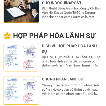
hơn nhiều lần. Khi lồng tiếng, ngôn ngữ
CHO INDOCHINAPOST
gốc của…
Dịch thuật tiếng Anh cho công ty CP Bưu
Vận Nội Địa và Quốc Tế Đông Dương
Indochinapost.com Logistics là một
ngành nghề tương đối phát triển tại Việt
Nam. Logistics được ứng dụng trong
toàn bộ hệ thống khác nhau bao gồm
HỢP PHÁP HÓA LÃNH SỰ
sản xuất, kinh doanh, thương mại, quân
sự, y tế, dược phẩm,…
DỊCH VỤ HỢP PHÁP HÓA LÃNH
SỰ
DỊCH VỤ HỢP PHÁP HOÁ LÃNH SỰ “Hợp
pháp hóa lãnh sự” là việc cơ quan có
thẩm quyền của Việt Nam chứng nhận
con dấu, chữ ký, chức danh trên giấy tờ,
tài liệu của nước ngoài để giấy tờ, tài liệu
đó được công nhận và sử dụng tại Việt
CHỨNG NHẬN LÃNH SỰ
Nam. Bạn là…
Chứng nhận lãnh sự “Chứng nhận lãnh
sự” là việc cơ quan có thẩm quyền của
Việt Nam chứng nhận con dấu, chữ ký,
chức danh trên giấy tờ, tài liệu của Việt
Nam để giấy tờ, tài liệu đó được công