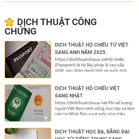
DỊCH THUẬT CÔNG
CHỨNG
DỊCH THUẬT HỘ CHIẾU TỪ VIỆT
SANG ANH NĂM 2025
https://dichthuatchaua.netHộ chiếu
(Passport) là tài liệu pháp lý cao cấp
nhất, xác nhận danh tính và quốc tịch
của một công dân khi ra ngoài lãnh
thổ. Đối với công dân Việt Nam, cuốn là
“chìa khóa” để mở ra cánh cửa thế
DỊCH THUẬT HỘ CHIẾU VIỆT
giới. Tuy nhiên, để “chìa khóa” này có giá
SANG NHẬT
trị sử dụng trong các hệ thống…
https://dichthuatchaua.net Khi số lượng
người Việt Nam sinh sống, học tập và làm
việc tại Nhật Bản vượt mốc nửa triệu
người, nhu cầu thực hiện các thủ tục
hành chính tại nước sở tại ngày càng trở
nên cấp thiết. Hộ chiếu (パスポート) do
DỊCH THUẬT HỌC BẠ, BẰNG ĐẠI
Việt Nam cấp là giấy tờ tùy thân tối cao,…
HỌC TỪ TIẾNG TRUNG SANG