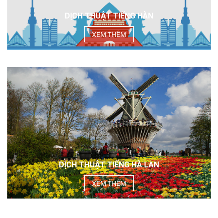
DỊCH THUẬT TIẾNG HÀN
XEM THÊM
DỊCH THUẬT TIẾNG HÀ LAN
XEM THÊM