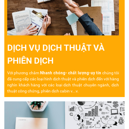
DỊCH VỤ DỊCH THUẬT VÀ
PHIÊN DỊCH
Nhanh chóng- chất lượng-uy tín
Với phương châm
chúng tôi
đã cung cấp các loại hình dịch thuật và phiên dịch đến với hàng
nghìn khách hàng
với các loại dịch thuật chuyên ngành, dịch
thuật công chứng, phiên dịch cabin v...v.