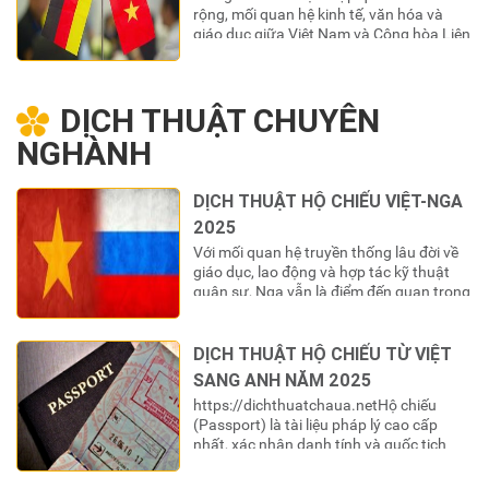
rộng, mối quan hệ kinh tế, văn hóa và
giáo dục giữa Việt Nam và Cộng hòa Liên
bang Đức cùng các quốc gia nói tiếng
Đức (Áo, Thụy Sĩ) ngày càng trở nên
khăng khít. Dòng chảy đầu tư, hợp tác
DỊCH THUẬT CHUYÊN
thương mại, du học và…
NGHÀNH
DỊCH THUẬT HỘ CHIẾU VIỆT-NGA
2025
Với mối quan hệ truyền thống lâu đời về
giáo dục, lao động và hợp tác kỹ thuật
quân sự, Nga vẫn là điểm đến quan trọng
của nhiều công dân Việt Nam. Khi sinh
sống, học tập hoặc làm việc tại Liên bang
Nga, cuốn hộ chiếu (паспорт) Việt Nam
DỊCH THUẬT HỘ CHIẾU TỪ VIỆT
là giấy tờ tùy…
SANG ANH NĂM 2025
https://dichthuatchaua.netHộ chiếu
(Passport) là tài liệu pháp lý cao cấp
nhất, xác nhận danh tính và quốc tịch
của một công dân khi ra ngoài lãnh
thổ. Đối với công dân Việt Nam, cuốn là