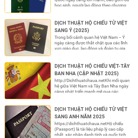
học sinh, người lao động theo chương
trình EPS, các chuyên gia và gia đình đa
văn hóa, việc sử dụng hộ chiếu Việt Nam
trong các thủ tục hành chính tại Hàn
DỊCH THUẬT HỘ CHIẾU TỪ VIỆT
Quốc là điều không thể tránh…
SANG Ý (2025)
Trong bối cảnh quan hệ Việt Nam – Ý
ngày càng được thắt chặt qua các lĩnh
vực giáo dục, lao động và đoàn tụ gia
đình, việc sử dụng hộ chiếu Việt Nam cho
các thủ tục hành chính tại Ý là điều không
thể tránh khỏi. Tuy nhiên, để một tài liệu
DỊCH THUẬT HỘ CHIẾU VIỆT-TÂY
quan…
BAN NHA (CẬP NHẬT 2025)
http://Dichthuatchaua.netKhi mối quan
hệ giữa Việt Nam và Tây Ban Nha ngày
càng phát triển mạnh mẽ qua các
chương trình du học, lao động, và định
cư, nhu cầu xác thực giấy tờ pháp lý trở
nên cấp thiết. Đối với công dân Việt Nam
DỊCH THUẬT HỘ CHIẾU TỪ VIỆT
khi thực hiện bất kỳ thủ tục hành chính…
SANG ANH NĂM 2025
https://dichthuatchaua.netHộ chiếu
(Passport) là tài liệu pháp lý cao cấp
nhất, xác nhận danh tính và quốc tịch