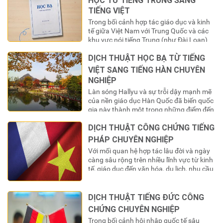
TIẾNG VIỆT
Trong bối cảnh hợp tác giáo dục và kinh
tế giữa Việt Nam với Trung Quốc và các
khu vực nói tiếng Trung (như Đài Loan)
ngày càng mở rộng, số lượng du học sinh
DỊCH THUẬT HỌC BẠ TỪ TIẾNG
Việt Nam chọn đây là điểm đến học tập
không ngừng tăng lên. Khi hoàn thành
VIỆT SANG TIẾNG HÀN CHUYÊN
chương trình học, một…
NGHIỆP
Làn sóng Hallyu và sự trỗi dậy mạnh mẽ
của nền giáo dục Hàn Quốc đã biến quốc
gia này thành một trong những điểm đến
du học “nóng” nhất đối với giới trẻ Việt
DỊCH THUẬT CÔNG CHỨNG TIẾNG
Nam. Hàng năm, hàng chục ngàn bộ hồ
sơ được nộp vào các trường đại học
PHÁP CHUYÊN NGHIỆP
danh tiếng, tạo ra…
Với mối quan hệ hợp tác lâu đời và ngày
càng sâu rộng trên nhiều lĩnh vực từ kinh
tế, giáo dục đến văn hóa, du lịch, nhu cầu
giao thương và trao đổi giấy tờ pháp lý
giữa Việt Nam và cộng đồng các quốc gia
nói tiếng Pháp (Pháp ngữ) là rất lớn….
DỊCH THUẬT TIẾNG ĐỨC CÔNG
CHỨNG CHUYÊN NGHIỆP
Trong bối cảnh hội nhập quốc tế sâu