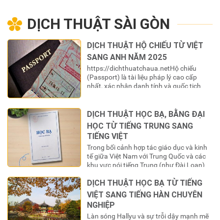
nhận và sử dụng ở nước ngoài. Việc
chứng nhận lãnh sự, hợp…
DỊCH THUẬT SÀI GÒN
DỊCH THUẬT HỘ CHIẾU TỪ VIỆT
SANG ANH NĂM 2025
https://dichthuatchaua.netHộ chiếu
(Passport) là tài liệu pháp lý cao cấp
nhất, xác nhận danh tính và quốc tịch
của một công dân khi ra ngoài lãnh
thổ. Đối với công dân Việt Nam, cuốn là
“chìa khóa” để mở ra cánh cửa thế
DỊCH THUẬT HỌC BẠ, BẰNG ĐẠI
giới. Tuy nhiên, để “chìa khóa” này có giá
HỌC TỪ TIẾNG TRUNG SANG
trị sử dụng trong các hệ thống…
TIẾNG VIỆT
Trong bối cảnh hợp tác giáo dục và kinh
tế giữa Việt Nam với Trung Quốc và các
khu vực nói tiếng Trung (như Đài Loan)
ngày càng mở rộng, số lượng du học sinh
DỊCH THUẬT HỌC BẠ TỪ TIẾNG
Việt Nam chọn đây là điểm đến học tập
không ngừng tăng lên. Khi hoàn thành
VIỆT SANG TIẾNG HÀN CHUYÊN
chương trình học, một…
NGHIỆP
Làn sóng Hallyu và sự trỗi dậy mạnh mẽ