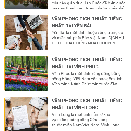
của nền giáo dục Hàn Quốc đã biến quốc
gia này thành một trong những điểm đến
du học “nóng” nhất đối với giới trẻ Việt
VĂN PHÒNG DỊCH THUẬT TIẾNG
Nam. Hàng năm, hàng chục ngàn bộ hồ
sơ được nộp vào các trường đại học
NHẬT TẠI YÊN BÁI
danh tiếng, tạo ra…
Yên Bái là một tỉnh thuộc vùng trung du
và miền núi phía Bắc Việt Nam. DỊCH VỤ
DỊCH THUẬT TIẾNG NHẬT CHUYÊN
NGHIỆP – VĂN PHÒNG DỊCH THUẬT
TIẾNG NHẬT TẠI YÊN BÁI Văn phòng dịch
thuật tiếng Nhật tại YÊN BÁI là một công
VĂN PHÒNG DỊCH THUẬT TIẾNG
ty cung cấp phiên dịch viên/thông dịch
NHẬT TẠI VĨNH PHÚC
viên chiếm hơn 50% thị phần và…
Vĩnh Phúc là một tỉnh vùng đồng bằng
sông Hồng, Việt Nam vốn bao gồm tỉnh
Vĩnh Yên và tỉnh Phúc Yên trước đây.
Trong thời kỳ Pháp tạm chiếm đóng miền
Bắc giai đoạn 1946-1954, tỉnh này còn có
tên gọi là tỉnh Vĩnh Phúc Yên. Vĩnh Phúc
VĂN PHÒNG DỊCH THUẬT TIẾNG
là tỉnh nằm trong quy hoạch vùng thủ đô
NHẬT TẠI VĨNH LONG
Hà Nội.’ DỊCH VỤ DỊCH THUẬT TIẾNG
Vĩnh Long là một tỉnh nằm ở khu
NHẬT CHUYÊN…
vực đồng bằng sông Cửu Long,
thuộc miền Nam Việt Nam. Vĩnh Long
cách Thành phố Hồ Chí Minh 135 km về