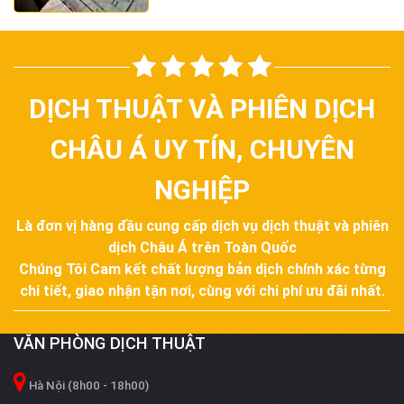
của một công dân khi ra ngoài lãnh
thổ. Đối với công dân Việt Nam, cuốn là
“chìa khóa” để mở ra cánh cửa thế
giới. Tuy nhiên, để “chìa khóa” này có giá
trị sử dụng trong các hệ thống…
DỊCH THUẬT VÀ PHIÊN DỊCH
CHÂU Á UY TÍN, CHUYÊN
NGHIỆP
Là đơn vị hàng đầu cung cấp dịch vụ dịch thuật và phiên
dịch Châu Á trên Toàn Quốc
Chúng Tôi Cam kết chất lượng bản dịch chính xác từng
chi tiết, giao nhận tận nơi, cùng với chi phí ưu đãi nhất.
VĂN PHÒNG DỊCH THUẬT
Hà Nội (8h00 - 18h00)