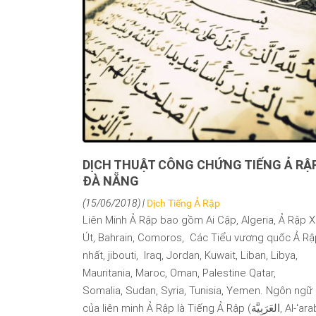
DỊCH THUẬT CÔNG CHỨNG TIẾNG Ả RẬP
ĐÀ NẴNG
(15/06/2018) |
Dịch Tiếng Ả Rập
Liên Minh Ả Rập bao gồm Ai Cập, Algeria, Ả Rập 
Út, Bahrain, Comoros, Các Tiểu vương quốc Ả R
nhất, jibouti, Iraq, Jordan, Kuwait, Liban, Libya,
Mauritania, Maroc, Oman, Palestine Qatar,
Somalia, Sudan, Syria, Tunisia, Yemen. Ngôn ngữ
của liên minh Ả Rập là Tiếng Ả Rập (العَرَبِيَّة, Al-ʻarabiyyah