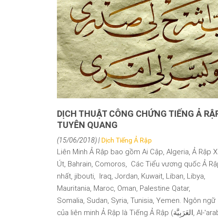
DỊCH THUẬT CÔNG CHỨNG TIẾNG Ả RẬP
TUYÊN QUANG
(15/06/2018) |
Dịch Tiếng Ả Rập
Liên Minh Ả Rập bao gồm Ai Cập, Algeria, Ả Rập 
Út, Bahrain, Comoros, Các Tiểu vương quốc Ả R
nhất, jibouti, Iraq, Jordan, Kuwait, Liban, Libya,
Mauritania, Maroc, Oman, Palestine Qatar,
Somalia, Sudan, Syria, Tunisia, Yemen. Ngôn ngữ
của liên minh Ả Rập là Tiếng Ả Rập (العَرَبِيَّة, Al-ʻarabiyyah