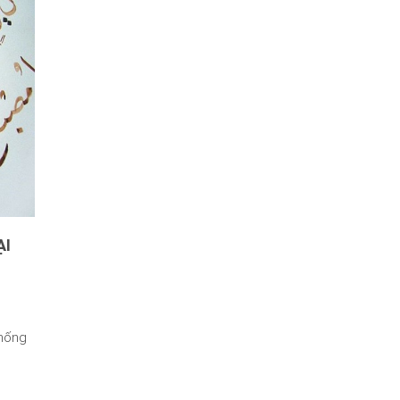
ẠI
Thống