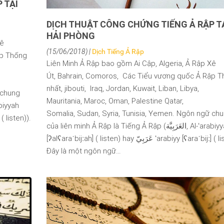
 TẠI
DỊCH THUẬT CÔNG CHỨNG TIẾNG Ả RẬP T
HẢI PHÒNG
Xê
(15/06/2018) |
Dịch Tiếng Ả Rập
ập Thống
Liên Minh Ả Rập bao gồm Ai Cập, Algeria, Ả Rập Xê
Út, Bahrain, Comoros, Các Tiểu vương quốc Ả Rập 
nhất, jibouti, Iraq, Jordan, Kuwait, Liban, Libya,
 chung
Mauritania, Maroc, Oman, Palestine Qatar,
Somalia, Sudan, Syria, Tunisia, Yemen. Ngôn ngữ ch
của liên minh Ả Rập là Tiếng Ả Rập (العَرَبِيَّة, Al-ʻarabiyyah
[ʔalʕaraˈbijːah] ( listen) hay عَرَبِيّ ʻarabiyy [ʕaraˈbijː] ( listen)).
Đây là một ngôn ngữ…