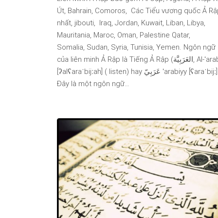
Út, Bahrain, Comoros, Các Tiểu vương quốc Ả R
nhất, jibouti, Iraq, Jordan, Kuwait, Liban, Libya,
Mauritania, Maroc, Oman, Palestine Qatar,
Somalia, Sudan, Syria, Tunisia, Yemen. Ngôn ngữ
của liên minh Ả Rập là Tiếng Ả Rập (العَرَبِيَّة, Al-ʻarabiyyah
[ʔalʕaraˈbijːah] ( listen) hay عَرَبِيّ ʻarabiyy [ʕaraˈbijː] ( listen)).
Đây là một ngôn ngữ…