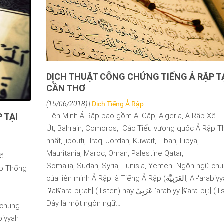
DỊCH THUẬT CÔNG CHỨNG TIẾNG Ả RẬP T
CẦN THƠ
(15/06/2018) |
Dịch Tiếng Ả Rập
Liên Minh Ả Rập bao gồm Ai Cập, Algeria, Ả Rập Xê
 TẠI
Út, Bahrain, Comoros, Các Tiểu vương quốc Ả Rập 
nhất, jibouti, Iraq, Jordan, Kuwait, Liban, Libya,
Mauritania, Maroc, Oman, Palestine Qatar,
Xê
Somalia, Sudan, Syria, Tunisia, Yemen. Ngôn ngữ ch
ập Thống
của liên minh Ả Rập là Tiếng Ả Rập (العَرَبِيَّة, Al-ʻarabiyyah
[ʔalʕaraˈbijːah] ( listen) hay عَرَبِيّ ʻarabiyy [ʕaraˈbijː] ( listen)).
Đây là một ngôn ngữ…
 chung