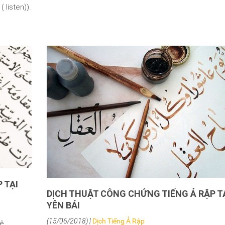
 TẠI
DỊCH THUẬT CÔNG CHỨNG TIẾNG Ả RẬP T
YÊN BÁI
(15/06/2018) |
Dịch Tiếng Ả Rập
Xê