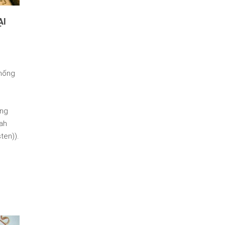
ẠI
Thống
ung