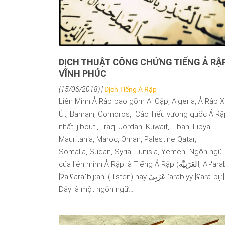
DỊCH THUẬT CÔNG CHỨNG TIẾNG Ả RẬP
VĨNH PHÚC
(15/06/2018) |
Dịch Tiếng Ả Rập
Liên Minh Ả Rập bao gồm Ai Cập, Algeria, Ả Rập 
Út, Bahrain, Comoros, Các Tiểu vương quốc Ả R
nhất, jibouti, Iraq, Jordan, Kuwait, Liban, Libya,
Mauritania, Maroc, Oman, Palestine Qatar,
Somalia, Sudan, Syria, Tunisia, Yemen. Ngôn ngữ
của liên minh Ả Rập là Tiếng Ả Rập (العَرَبِيَّة, Al-ʻarabiyyah
[ʔalʕaraˈbijːah] ( listen) hay عَرَبِيّ ʻarabiyy [ʕaraˈbijː] ( listen)).
Đây là một ngôn ngữ…