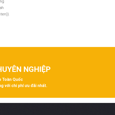
ung
CHUYÊN NGHIỆP
ên Toàn Quốc
g với chi phí ưu đãi nhất.