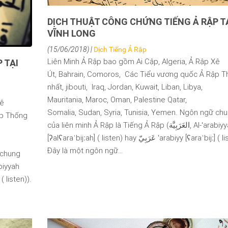
DỊCH THUẬT CÔNG CHỨNG TIẾNG Ả RẬP T
VĨNH LONG
(15/06/2018) |
Dịch Tiếng Ả Rập
Liên Minh Ả Rập bao gồm Ai Cập, Algeria, Ả Rập Xê
 TẠI
Út, Bahrain, Comoros, Các Tiểu vương quốc Ả Rập 
nhất, jibouti, Iraq, Jordan, Kuwait, Liban, Libya,
Mauritania, Maroc, Oman, Palestine Qatar,
Xê
Somalia, Sudan, Syria, Tunisia, Yemen. Ngôn ngữ ch
ập Thống
của liên minh Ả Rập là Tiếng Ả Rập (العَرَبِيَّة, Al-ʻarabiyyah
[ʔalʕaraˈbijːah] ( listen) hay عَرَبِيّ ʻarabiyy [ʕaraˈbijː] ( listen)).
Đây là một ngôn ngữ…
 chung