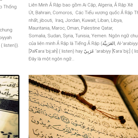
Liên Minh Ả Rập bao gồm Ai Cập, Algeria, Ả Rập Xê
ập Thống
Út, Bahrain, Comoros, Các Tiểu vương quốc Ả Rập 
nhất, jibouti, Iraq, Jordan, Kuwait, Liban, Libya,
Mauritania, Maroc, Oman, Palestine Qatar,
 chung
Somalia, Sudan, Syria, Tunisia, Yemen. Ngôn ngữ ch
của liên minh Ả Rập là Tiếng Ả Rập (العَرَبِيَّة, Al-ʻarabiyyah
[ʔalʕaraˈbijːah] ( listen) hay عَرَبِيّ ʻarabiyy [ʕaraˈbijː] ( listen)).
Đây là một ngôn ngữ…