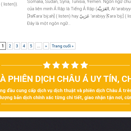
Somalia, Sudan, Syria, Tunisia, Yemen. Ngôn ngữ ch
của liên minh Ả Rập là Tiếng Ả Rập (العَرَبِيَّة, Al-ʻarabiyyah
[ʔalʕaraˈbijːah] ( listen) hay عَرَبِيّ ʻarabiyy [ʕaraˈbijː] ( listen)).
Đây là một ngôn ngữ…
1
2
3
4
5
...
»
Trang cuối »
À PHIÊN DỊCH CHÂU Á UY TÍN, 
àng đầu cung cấp dịch vụ dịch thuật và phiên dịch Châu Á tr
ợng bản dịch chính xác từng chi tiết, giao nhận tận nơi, cùn