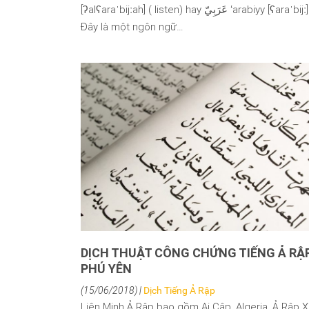
[ʔalʕaraˈbijːah] ( listen) hay عَرَبِيّ ʻarabiyy [ʕaraˈbijː] ( listen)).
Đây là một ngôn ngữ…
DỊCH THUẬT CÔNG CHỨNG TIẾNG Ả RẬP
PHÚ YÊN
(15/06/2018) |
Dịch Tiếng Ả Rập
Liên Minh Ả Rập bao gồm Ai Cập, Algeria, Ả Rập 