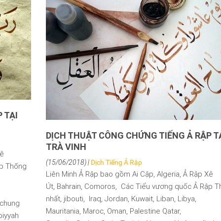
 TẠI
DỊCH THUẬT CÔNG CHỨNG TIẾNG Ả RẬP T
TRÀ VINH
Xê
(15/06/2018) |
Dịch Tiếng Ả Rập
ập Thống
Liên Minh Ả Rập bao gồm Ai Cập, Algeria, Ả Rập Xê
Út, Bahrain, Comoros, Các Tiểu vương quốc Ả Rập 
nhất, jibouti, Iraq, Jordan, Kuwait, Liban, Libya,
 chung
Mauritania, Maroc, Oman, Palestine Qatar,