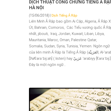
DỊCH THUẬT CÔNG CHỨNG TIẾNG Ả RẬP
HÀ NỘI
(15/06/2018) |
Dịch Tiếng Ả Rập
Liên Minh Ả Rập bao gồm Ai Cập, Algeria, Ả Rập 
Út, Bahrain, Comoros, Các Tiểu vương quốc Ả R
nhất, jibouti, Iraq, Jordan, Kuwait, Liban, Libya,
Mauritania, Maroc, Oman, Palestine Qatar,
Somalia, Sudan, Syria, Tunisia, Yemen. Ngôn ngữ
của liên minh Ả Rập là Tiếng Ả Rập (العَرَبِيَّة, Al-ʻarabiyyah
[ʔalʕaraˈbijːah] ( listen) hay عَرَبِيّ ʻarabiyy [ʕaraˈbijː] ( listen)).
Đây là một ngôn ngữ…