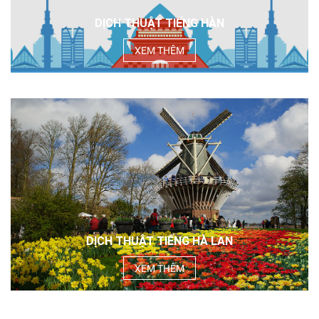
DỊCH THUẬT TIẾNG HÀN
XEM THÊM
DỊCH THUẬT TIẾNG HÀ LAN
XEM THÊM