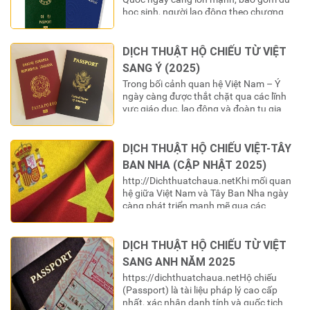
học sinh, người lao động theo chương
trình EPS, các chuyên gia và gia đình đa
văn hóa, việc sử dụng hộ chiếu Việt Nam
trong các thủ tục hành chính tại Hàn
DỊCH THUẬT HỘ CHIẾU TỪ VIỆT
Quốc là điều không thể tránh…
SANG Ý (2025)
Trong bối cảnh quan hệ Việt Nam – Ý
ngày càng được thắt chặt qua các lĩnh
vực giáo dục, lao động và đoàn tụ gia
đình, việc sử dụng hộ chiếu Việt Nam cho
các thủ tục hành chính tại Ý là điều không
thể tránh khỏi. Tuy nhiên, để một tài liệu
DỊCH THUẬT HỘ CHIẾU VIỆT-TÂY
quan…
BAN NHA (CẬP NHẬT 2025)
http://Dichthuatchaua.netKhi mối quan
hệ giữa Việt Nam và Tây Ban Nha ngày
càng phát triển mạnh mẽ qua các
chương trình du học, lao động, và định
cư, nhu cầu xác thực giấy tờ pháp lý trở
nên cấp thiết. Đối với công dân Việt Nam
DỊCH THUẬT HỘ CHIẾU TỪ VIỆT
khi thực hiện bất kỳ thủ tục hành chính…
SANG ANH NĂM 2025
https://dichthuatchaua.netHộ chiếu
(Passport) là tài liệu pháp lý cao cấp
nhất, xác nhận danh tính và quốc tịch