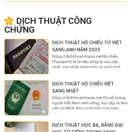
DỊCH THUẬT CÔNG
CHỨNG
DỊCH THUẬT HỘ CHIẾU TỪ VIỆT
SANG ANH NĂM 2025
https://dichthuatchaua.netHộ chiếu
(Passport) là tài liệu pháp lý cao cấp
nhất, xác nhận danh tính và quốc tịch
của một công dân khi ra ngoài lãnh
thổ. Đối với công dân Việt Nam, cuốn là
“chìa khóa” để mở ra cánh cửa thế
DỊCH THUẬT HỘ CHIẾU VIỆT
giới. Tuy nhiên, để “chìa khóa” này có giá
SANG NHẬT
trị sử dụng trong các hệ thống…
https://dichthuatchaua.net Khi số lượng
người Việt Nam sinh sống, học tập và làm
việc tại Nhật Bản vượt mốc nửa triệu
người, nhu cầu thực hiện các thủ tục
hành chính tại nước sở tại ngày càng trở
nên cấp thiết. Hộ chiếu (パスポート) do
DỊCH THUẬT HỌC BẠ, BẰNG ĐẠI
Việt Nam cấp là giấy tờ tùy thân tối cao,…
HỌC TỪ TIẾNG TRUNG SANG