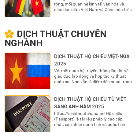
rộng, mối quan hệ kinh tế, văn hóa và
giáo dục giữa Việt Nam và Cộng hòa Liên
bang Đức cùng các quốc gia nói tiếng
Đức (Áo, Thụy Sĩ) ngày càng trở nên
khăng khít. Dòng chảy đầu tư, hợp tác
DỊCH THUẬT CHUYÊN
thương mại, du học và…
NGHÀNH
DỊCH THUẬT HỘ CHIẾU VIỆT-NGA
2025
Với mối quan hệ truyền thống lâu đời về
giáo dục, lao động và hợp tác kỹ thuật
quân sự, Nga vẫn là điểm đến quan trọng
của nhiều công dân Việt Nam. Khi sinh
sống, học tập hoặc làm việc tại Liên bang
Nga, cuốn hộ chiếu (паспорт) Việt Nam
DỊCH THUẬT HỘ CHIẾU TỪ VIỆT
là giấy tờ tùy…
SANG ANH NĂM 2025
https://dichthuatchaua.netHộ chiếu
(Passport) là tài liệu pháp lý cao cấp
nhất, xác nhận danh tính và quốc tịch
của một công dân khi ra ngoài lãnh
thổ. Đối với công dân Việt Nam, cuốn là