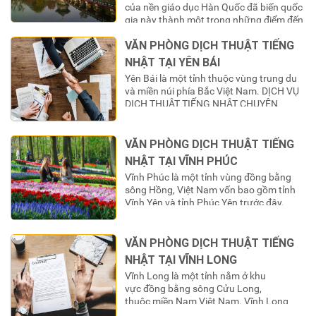
của nền giáo dục Hàn Quốc đã biến quốc
gia này thành một trong những điểm đến
du học “nóng” nhất đối với giới trẻ Việt
VĂN PHÒNG DỊCH THUẬT TIẾNG
Nam. Hàng năm, hàng chục ngàn bộ hồ
sơ được nộp vào các trường đại học
NHẬT TẠI YÊN BÁI
danh tiếng, tạo ra…
Yên Bái là một tỉnh thuộc vùng trung du
và miền núi phía Bắc Việt Nam. DỊCH VỤ
DỊCH THUẬT TIẾNG NHẬT CHUYÊN
NGHIỆP – VĂN PHÒNG DỊCH THUẬT
TIẾNG NHẬT TẠI YÊN BÁI Văn phòng dịch
thuật tiếng Nhật tại YÊN BÁI là một công
VĂN PHÒNG DỊCH THUẬT TIẾNG
ty cung cấp phiên dịch viên/thông dịch
NHẬT TẠI VĨNH PHÚC
viên chiếm hơn 50% thị phần và…
Vĩnh Phúc là một tỉnh vùng đồng bằng
sông Hồng, Việt Nam vốn bao gồm tỉnh
Vĩnh Yên và tỉnh Phúc Yên trước đây.
Trong thời kỳ Pháp tạm chiếm đóng miền
Bắc giai đoạn 1946-1954, tỉnh này còn có
tên gọi là tỉnh Vĩnh Phúc Yên. Vĩnh Phúc
VĂN PHÒNG DỊCH THUẬT TIẾNG
là tỉnh nằm trong quy hoạch vùng thủ đô
NHẬT TẠI VĨNH LONG
Hà Nội.’ DỊCH VỤ DỊCH THUẬT TIẾNG
Vĩnh Long là một tỉnh nằm ở khu
NHẬT CHUYÊN…
vực đồng bằng sông Cửu Long,
thuộc miền Nam Việt Nam. Vĩnh Long
cách Thành phố Hồ Chí Minh 135 km về