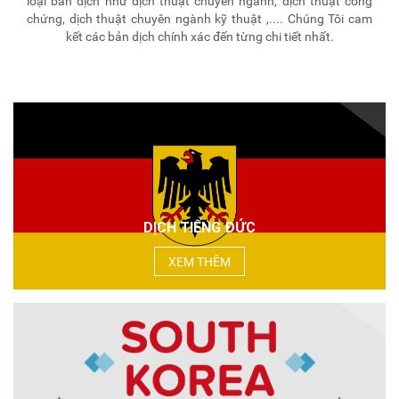
loại bản dịch như dịch thuật chuyên ngành, dịch thuật công
chứng, dịch thuật chuyên ngành kỹ thuật ,.... Chúng Tôi cam
kết các bản dịch chính xác đến từng chi tiết nhất.
DỊCH TIẾNG ĐỨC
XEM THÊM