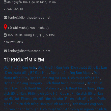
34 Nguyễn Thái Học, Ba Đình, Hà nội.
0932232318
lienhe@dichthuatchaua.net
Hồ Chí Minh (8h00 - 18h00)
155 Hai Bà Trưng, P.6, Q.3,TpHCM
0932237939
lienhe@dichthuatchaua.net
TỪ KHÓA TÌM KIẾM
Dịch thuật tiếng Arập
,
Dịch thuật tiếng Anh
,
Dịch thuật tiếng Ba Lan
,
Dịch thuật tiếng Bồ Đào Nha
,
Dịch thuật tiếng Đan Mạch
,
Dịch
thuật tiếng Đức
,
Dịch thuật tiếng Hà Lan
,
Dịch thuật tiếng Hàn
,
Dịch thuật tiếng Hungary
,
Dịch thuật tiếng Indonesia
,
Dịch thuật
tiếng Lào
,
Dịch thuật tiếng Malaysia
,
Dịch thuật tiếng Nauy
,
Phiên
dịch tiếng Hàn
,
Phiên dịch tiếng Hàn Cabin
,
Phiên dịch tiếng Hàn
tại Hà Nội
,
Phiên dịch triển lãm hội chợ
,
Phiên dịch tiếng Han Quốc
giá rẻ
,
Phiên dịch tiếng Hàn tại Bình Dương
,
Dịch thuật tiếng Anh
chuyên ngành kĩ thuật
,
Dịch thuật tiếng Anh chuyên ngành chính trị