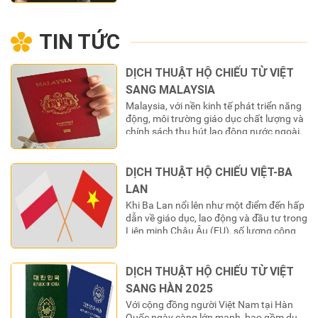
phía Nam và cách Thành phố Cần
Thơ 40 km về phía Bắc theo đường Quốc
TIN TỨC
lộ 1A. Tỉnh nằm trong vùng khí hậu nhiệt
đới gió mùa, dạng địa hình khá bằng
phẳng với độ…
DỊCH THUẬT HỘ CHIẾU TỪ VIỆT
SANG MALAYSIA
Malaysia, với nền kinh tế phát triển năng
động, môi trường giáo dục chất lượng và
chính sách thu hút lao động nước ngoài,
đã trở thành một trong những điểm đến
hàng đầu tại Đông Nam Á cho công dân
Việt Nam. Từ các chuyên gia kỹ thuật, lao
DỊCH THUẬT HỘ CHIẾU VIỆT-BA
động, du học sinh đến…
LAN
Khi Ba Lan nổi lên như một điểm đến hấp
dẫn về giáo dục, lao động và đầu tư trong
Liên minh Châu Âu (EU), số lượng công
dân Việt Nam đến sinh sống và làm việc
tại đây ngày càng tăng. Cùng với đó, nhu
cầu sử dụng các giấy tờ pháp lý của…
DỊCH THUẬT HỘ CHIẾU TỪ VIỆT
SANG HÀN 2025
Với cộng đồng người Việt Nam tại Hàn
Quốc ngày càng lớn mạnh, bao gồm du