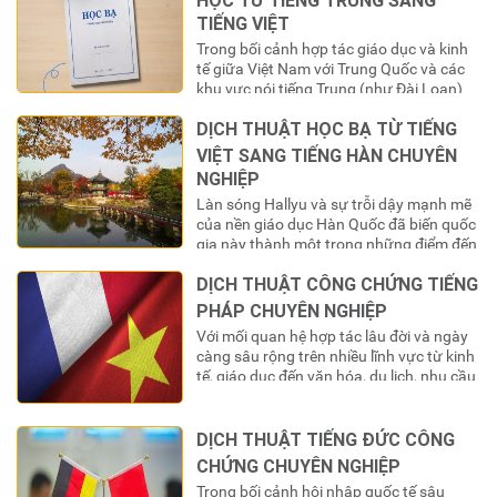
TIẾNG VIỆT
Trong bối cảnh hợp tác giáo dục và kinh
tế giữa Việt Nam với Trung Quốc và các
khu vực nói tiếng Trung (như Đài Loan)
ngày càng mở rộng, số lượng du học sinh
DỊCH THUẬT HỌC BẠ TỪ TIẾNG
Việt Nam chọn đây là điểm đến học tập
không ngừng tăng lên. Khi hoàn thành
VIỆT SANG TIẾNG HÀN CHUYÊN
chương trình học, một…
NGHIỆP
Làn sóng Hallyu và sự trỗi dậy mạnh mẽ
của nền giáo dục Hàn Quốc đã biến quốc
gia này thành một trong những điểm đến
du học “nóng” nhất đối với giới trẻ Việt
DỊCH THUẬT CÔNG CHỨNG TIẾNG
Nam. Hàng năm, hàng chục ngàn bộ hồ
sơ được nộp vào các trường đại học
PHÁP CHUYÊN NGHIỆP
danh tiếng, tạo ra…
Với mối quan hệ hợp tác lâu đời và ngày
càng sâu rộng trên nhiều lĩnh vực từ kinh
tế, giáo dục đến văn hóa, du lịch, nhu cầu
giao thương và trao đổi giấy tờ pháp lý
giữa Việt Nam và cộng đồng các quốc gia
nói tiếng Pháp (Pháp ngữ) là rất lớn….
DỊCH THUẬT TIẾNG ĐỨC CÔNG
CHỨNG CHUYÊN NGHIỆP
Trong bối cảnh hội nhập quốc tế sâu