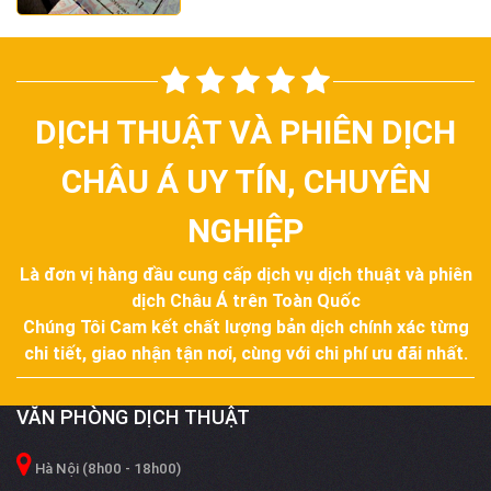
của một công dân khi ra ngoài lãnh
thổ. Đối với công dân Việt Nam, cuốn là
“chìa khóa” để mở ra cánh cửa thế
giới. Tuy nhiên, để “chìa khóa” này có giá
trị sử dụng trong các hệ thống…
DỊCH THUẬT VÀ PHIÊN DỊCH
CHÂU Á UY TÍN, CHUYÊN
NGHIỆP
Là đơn vị hàng đầu cung cấp dịch vụ dịch thuật và phiên
dịch Châu Á trên Toàn Quốc
Chúng Tôi Cam kết chất lượng bản dịch chính xác từng
chi tiết, giao nhận tận nơi, cùng với chi phí ưu đãi nhất.
VĂN PHÒNG DỊCH THUẬT
Hà Nội (8h00 - 18h00)