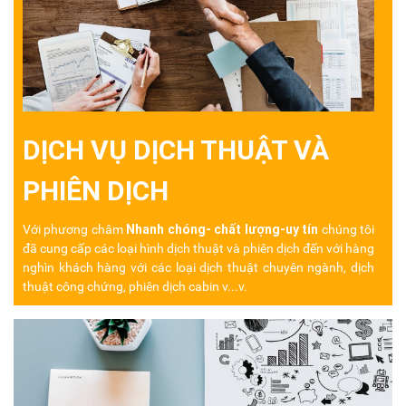
DỊCH VỤ DỊCH THUẬT VÀ
PHIÊN DỊCH
Nhanh chóng- chất lượng-uy tín
Với phương châm
chúng tôi
đã cung cấp các loại hình dịch thuật và phiên dịch đến với hàng
nghìn khách hàng
với các loại dịch thuật chuyên ngành, dịch
thuật công chứng, phiên dịch cabin v...v.