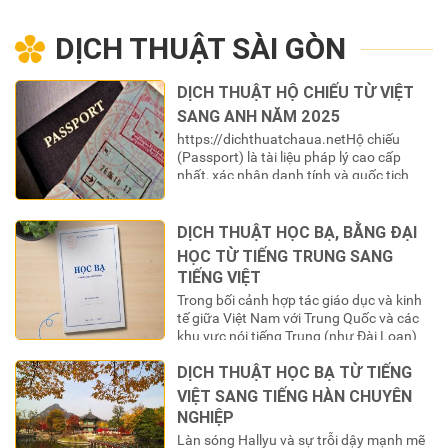
nhận và sử dụng ở nước ngoài. Việc
chứng nhận lãnh sự, hợp…
DỊCH THUẬT SÀI GÒN
DỊCH THUẬT HỘ CHIẾU TỪ VIỆT
SANG ANH NĂM 2025
https://dichthuatchaua.netHộ chiếu
(Passport) là tài liệu pháp lý cao cấp
nhất, xác nhận danh tính và quốc tịch
của một công dân khi ra ngoài lãnh
thổ. Đối với công dân Việt Nam, cuốn là
“chìa khóa” để mở ra cánh cửa thế
DỊCH THUẬT HỌC BẠ, BẰNG ĐẠI
giới. Tuy nhiên, để “chìa khóa” này có giá
HỌC TỪ TIẾNG TRUNG SANG
trị sử dụng trong các hệ thống…
TIẾNG VIỆT
Trong bối cảnh hợp tác giáo dục và kinh
tế giữa Việt Nam với Trung Quốc và các
khu vực nói tiếng Trung (như Đài Loan)
ngày càng mở rộng, số lượng du học sinh
DỊCH THUẬT HỌC BẠ TỪ TIẾNG
Việt Nam chọn đây là điểm đến học tập
không ngừng tăng lên. Khi hoàn thành
VIỆT SANG TIẾNG HÀN CHUYÊN
chương trình học, một…
NGHIỆP
Làn sóng Hallyu và sự trỗi dậy mạnh mẽ