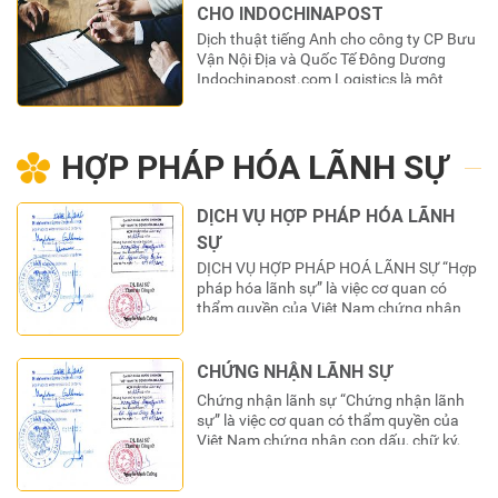
hơn nhiều lần. Khi lồng tiếng, ngôn ngữ
CHO INDOCHINAPOST
gốc của…
Dịch thuật tiếng Anh cho công ty CP Bưu
Vận Nội Địa và Quốc Tế Đông Dương
Indochinapost.com Logistics là một
ngành nghề tương đối phát triển tại Việt
Nam. Logistics được ứng dụng trong
toàn bộ hệ thống khác nhau bao gồm
HỢP PHÁP HÓA LÃNH SỰ
sản xuất, kinh doanh, thương mại, quân
sự, y tế, dược phẩm,…
DỊCH VỤ HỢP PHÁP HÓA LÃNH
SỰ
DỊCH VỤ HỢP PHÁP HOÁ LÃNH SỰ “Hợp
pháp hóa lãnh sự” là việc cơ quan có
thẩm quyền của Việt Nam chứng nhận
con dấu, chữ ký, chức danh trên giấy tờ,
tài liệu của nước ngoài để giấy tờ, tài liệu
đó được công nhận và sử dụng tại Việt
CHỨNG NHẬN LÃNH SỰ
Nam. Bạn là…
Chứng nhận lãnh sự “Chứng nhận lãnh
sự” là việc cơ quan có thẩm quyền của
Việt Nam chứng nhận con dấu, chữ ký,
chức danh trên giấy tờ, tài liệu của Việt
Nam để giấy tờ, tài liệu đó được công