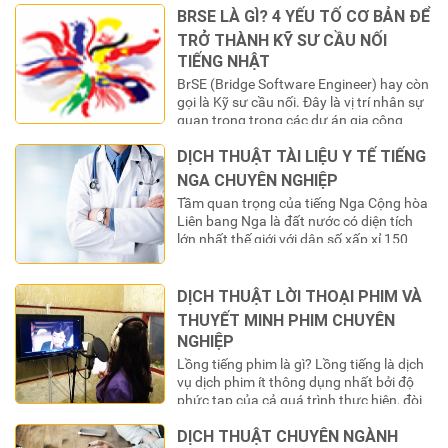
“chìa khóa” để mở ra cánh cửa thế
BRSE LÀ GÌ? 4 YẾU TỐ CƠ BẢN ĐỂ
giới. Tuy nhiên, để “chìa khóa” này có giá
TRỞ THÀNH KỸ SƯ CẦU NỐI
trị sử dụng trong các hệ thống…
TIẾNG NHẬT
BrSE (Bridge Software Engineer) hay còn
gọi là Kỹ sư cầu nối. Đây là vị trí nhân sự
quan trọng trong các dự án gia công
phần mềm cho thị trường Nhật Bản. Họ
DỊCH THUẬT TÀI LIỆU Y TẾ TIẾNG
đóng vai trò là “cầu nối” thông tin và văn
hóa giữa đội ngũ phát triển ở Việt Nam và
NGA CHUYÊN NGHIỆP
khách hàng…
Tầm quan trọng của tiếng Nga Cộng hòa
Liên bang Nga là đất nước có diện tích
lớn nhất thế giới với dân số xấp xỉ 150
triệu người. Nga cũng là nơi có dự trữ
năng lượng và tài nguyên rừng lớn nhất
thế giới. Không dừng lại ở đó, quốc gia
DỊCH THUẬT LỜI THOẠI PHIM VÀ
này còn là…
THUYẾT MINH PHIM CHUYÊN
NGHIỆP
Lồng tiếng phim là gì? Lồng tiếng là dịch
vụ dịch phim ít thông dụng nhất bởi độ
phức tạp của cả quá trình thực hiện, đòi
hỏi phải có cả một đội ngũ diễn viên nói
DỊCH THUẬT CHUYÊN NGÀNH
vào phim và diễn đạt tình cảm, tự nhiên