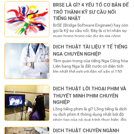
“chìa khóa” để mở ra cánh cửa thế
BRSE LÀ GÌ? 4 YẾU TỐ CƠ BẢN ĐỂ
giới. Tuy nhiên, để “chìa khóa” này có giá
TRỞ THÀNH KỸ SƯ CẦU NỐI
trị sử dụng trong các hệ thống…
TIẾNG NHẬT
BrSE (Bridge Software Engineer) hay còn
gọi là Kỹ sư cầu nối. Đây là vị trí nhân sự
quan trọng trong các dự án gia công
phần mềm cho thị trường Nhật Bản. Họ
DỊCH THUẬT TÀI LIỆU Y TẾ TIẾNG
đóng vai trò là “cầu nối” thông tin và văn
hóa giữa đội ngũ phát triển ở Việt Nam và
NGA CHUYÊN NGHIỆP
khách hàng…
Tầm quan trọng của tiếng Nga Cộng hòa
Liên bang Nga là đất nước có diện tích
lớn nhất thế giới với dân số xấp xỉ 150
triệu người. Nga cũng là nơi có dự trữ
năng lượng và tài nguyên rừng lớn nhất
thế giới. Không dừng lại ở đó, quốc gia
DỊCH THUẬT LỜI THOẠI PHIM VÀ
này còn là…
THUYẾT MINH PHIM CHUYÊN
NGHIỆP
Lồng tiếng phim là gì? Lồng tiếng là dịch
vụ dịch phim ít thông dụng nhất bởi độ
phức tạp của cả quá trình thực hiện, đòi
hỏi phải có cả một đội ngũ diễn viên nói
DỊCH THUẬT CHUYÊN NGÀNH
vào phim và diễn đạt tình cảm, tự nhiên