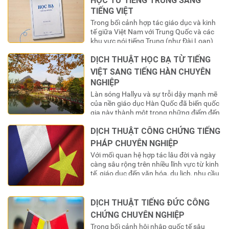
TIẾNG VIỆT
Trong bối cảnh hợp tác giáo dục và kinh
tế giữa Việt Nam với Trung Quốc và các
khu vực nói tiếng Trung (như Đài Loan)
ngày càng mở rộng, số lượng du học sinh
DỊCH THUẬT HỌC BẠ TỪ TIẾNG
Việt Nam chọn đây là điểm đến học tập
không ngừng tăng lên. Khi hoàn thành
VIỆT SANG TIẾNG HÀN CHUYÊN
chương trình học, một…
NGHIỆP
Làn sóng Hallyu và sự trỗi dậy mạnh mẽ
của nền giáo dục Hàn Quốc đã biến quốc
gia này thành một trong những điểm đến
du học “nóng” nhất đối với giới trẻ Việt
DỊCH THUẬT CÔNG CHỨNG TIẾNG
Nam. Hàng năm, hàng chục ngàn bộ hồ
sơ được nộp vào các trường đại học
PHÁP CHUYÊN NGHIỆP
danh tiếng, tạo ra…
Với mối quan hệ hợp tác lâu đời và ngày
càng sâu rộng trên nhiều lĩnh vực từ kinh
tế, giáo dục đến văn hóa, du lịch, nhu cầu
giao thương và trao đổi giấy tờ pháp lý
giữa Việt Nam và cộng đồng các quốc gia
nói tiếng Pháp (Pháp ngữ) là rất lớn….
DỊCH THUẬT TIẾNG ĐỨC CÔNG
CHỨNG CHUYÊN NGHIỆP
Trong bối cảnh hội nhập quốc tế sâu