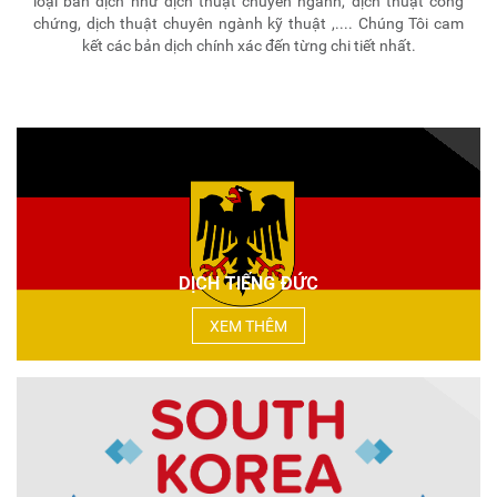
loại bản dịch như dịch thuật chuyên ngành, dịch thuật công
chứng, dịch thuật chuyên ngành kỹ thuật ,.... Chúng Tôi cam
kết các bản dịch chính xác đến từng chi tiết nhất.
DỊCH TIẾNG ĐỨC
XEM THÊM