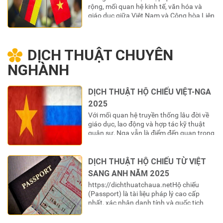
rộng, mối quan hệ kinh tế, văn hóa và
giáo dục giữa Việt Nam và Cộng hòa Liên
bang Đức cùng các quốc gia nói tiếng
Đức (Áo, Thụy Sĩ) ngày càng trở nên
khăng khít. Dòng chảy đầu tư, hợp tác
DỊCH THUẬT CHUYÊN
thương mại, du học và…
NGHÀNH
DỊCH THUẬT HỘ CHIẾU VIỆT-NGA
2025
Với mối quan hệ truyền thống lâu đời về
giáo dục, lao động và hợp tác kỹ thuật
quân sự, Nga vẫn là điểm đến quan trọng
của nhiều công dân Việt Nam. Khi sinh
sống, học tập hoặc làm việc tại Liên bang
Nga, cuốn hộ chiếu (паспорт) Việt Nam
DỊCH THUẬT HỘ CHIẾU TỪ VIỆT
là giấy tờ tùy…
SANG ANH NĂM 2025
https://dichthuatchaua.netHộ chiếu
(Passport) là tài liệu pháp lý cao cấp
nhất, xác nhận danh tính và quốc tịch
của một công dân khi ra ngoài lãnh
thổ. Đối với công dân Việt Nam, cuốn là