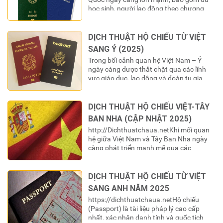
học sinh, người lao động theo chương
trình EPS, các chuyên gia và gia đình đa
văn hóa, việc sử dụng hộ chiếu Việt Nam
trong các thủ tục hành chính tại Hàn
DỊCH THUẬT HỘ CHIẾU TỪ VIỆT
Quốc là điều không thể tránh…
SANG Ý (2025)
Trong bối cảnh quan hệ Việt Nam – Ý
ngày càng được thắt chặt qua các lĩnh
vực giáo dục, lao động và đoàn tụ gia
đình, việc sử dụng hộ chiếu Việt Nam cho
các thủ tục hành chính tại Ý là điều không
thể tránh khỏi. Tuy nhiên, để một tài liệu
DỊCH THUẬT HỘ CHIẾU VIỆT-TÂY
quan…
BAN NHA (CẬP NHẬT 2025)
http://Dichthuatchaua.netKhi mối quan
hệ giữa Việt Nam và Tây Ban Nha ngày
càng phát triển mạnh mẽ qua các
chương trình du học, lao động, và định
cư, nhu cầu xác thực giấy tờ pháp lý trở
nên cấp thiết. Đối với công dân Việt Nam
DỊCH THUẬT HỘ CHIẾU TỪ VIỆT
khi thực hiện bất kỳ thủ tục hành chính…
SANG ANH NĂM 2025
https://dichthuatchaua.netHộ chiếu
(Passport) là tài liệu pháp lý cao cấp
nhất, xác nhận danh tính và quốc tịch