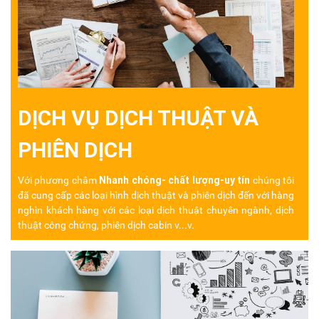
DỊCH VỤ DỊCH THUẬT VÀ
PHIÊN DỊCH
Nhanh chóng- chất lượng-uy tín
Với phương châm
chúng tôi
đã cung cấp các loại hình dịch thuật và phiên dịch đến với hàng
nghìn khách hàng
với các loại dịch thuật chuyên ngành, dịch
thuật công chứng, phiên dịch cabin v...v.