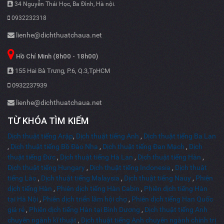
34 Nguyễn Thái Học, Ba Đình, Hà nội.
0932232318
lienhe@dichthuatchaua.net
Hồ Chí Minh (8h00 - 18h00)
155 Hai Bà Trưng, P.6, Q.3,TpHCM
0932237939
lienhe@dichthuatchaua.net
TỪ KHÓA TÌM KIẾM
Dịch thuật tiếng Arập
,
Dịch thuật tiếng Anh
,
Dịch thuật tiếng Ba Lan
,
Dịch thuật tiếng Bồ Đào Nha
,
Dịch thuật tiếng Đan Mạch
,
Dịch
thuật tiếng Đức
,
Dịch thuật tiếng Hà Lan
,
Dịch thuật tiếng Hàn
,
Dịch thuật tiếng Hungary
,
Dịch thuật tiếng Indonesia
,
Dịch thuật
tiếng Lào
,
Dịch thuật tiếng Malaysia
,
Dịch thuật tiếng Nauy
,
Phiên
dịch tiếng Hàn
,
Phiên dịch tiếng Hàn Cabin
,
Phiên dịch tiếng Hàn
tại Hà Nội
,
Phiên dịch triển lãm hội chợ
,
Phiên dịch tiếng Han Quốc
giá rẻ
,
Phiên dịch tiếng Hàn tại Bình Dương
,
Dịch thuật tiếng Anh
chuyên ngành kĩ thuật
,
Dịch thuật tiếng Anh chuyên ngành chính trị