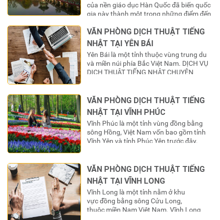
của nền giáo dục Hàn Quốc đã biến quốc
gia này thành một trong những điểm đến
du học “nóng” nhất đối với giới trẻ Việt
VĂN PHÒNG DỊCH THUẬT TIẾNG
Nam. Hàng năm, hàng chục ngàn bộ hồ
sơ được nộp vào các trường đại học
NHẬT TẠI YÊN BÁI
danh tiếng, tạo ra…
Yên Bái là một tỉnh thuộc vùng trung du
và miền núi phía Bắc Việt Nam. DỊCH VỤ
DỊCH THUẬT TIẾNG NHẬT CHUYÊN
NGHIỆP – VĂN PHÒNG DỊCH THUẬT
TIẾNG NHẬT TẠI YÊN BÁI Văn phòng dịch
thuật tiếng Nhật tại YÊN BÁI là một công
VĂN PHÒNG DỊCH THUẬT TIẾNG
ty cung cấp phiên dịch viên/thông dịch
NHẬT TẠI VĨNH PHÚC
viên chiếm hơn 50% thị phần và…
Vĩnh Phúc là một tỉnh vùng đồng bằng
sông Hồng, Việt Nam vốn bao gồm tỉnh
Vĩnh Yên và tỉnh Phúc Yên trước đây.
Trong thời kỳ Pháp tạm chiếm đóng miền
Bắc giai đoạn 1946-1954, tỉnh này còn có
tên gọi là tỉnh Vĩnh Phúc Yên. Vĩnh Phúc
VĂN PHÒNG DỊCH THUẬT TIẾNG
là tỉnh nằm trong quy hoạch vùng thủ đô
NHẬT TẠI VĨNH LONG
Hà Nội.’ DỊCH VỤ DỊCH THUẬT TIẾNG
Vĩnh Long là một tỉnh nằm ở khu
NHẬT CHUYÊN…
vực đồng bằng sông Cửu Long,
thuộc miền Nam Việt Nam. Vĩnh Long
cách Thành phố Hồ Chí Minh 135 km về