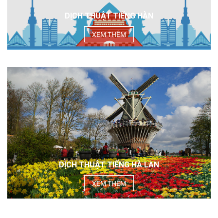
DỊCH THUẬT TIẾNG HÀN
XEM THÊM
DỊCH THUẬT TIẾNG HÀ LAN
XEM THÊM