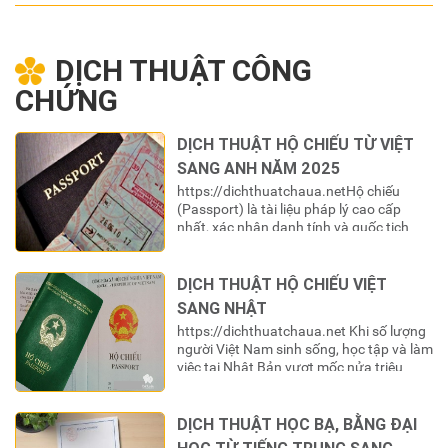
DỊCH THUẬT CÔNG
CHỨNG
DỊCH THUẬT HỘ CHIẾU TỪ VIỆT
SANG ANH NĂM 2025
https://dichthuatchaua.netHộ chiếu
(Passport) là tài liệu pháp lý cao cấp
nhất, xác nhận danh tính và quốc tịch
của một công dân khi ra ngoài lãnh
thổ. Đối với công dân Việt Nam, cuốn là
“chìa khóa” để mở ra cánh cửa thế
DỊCH THUẬT HỘ CHIẾU VIỆT
giới. Tuy nhiên, để “chìa khóa” này có giá
SANG NHẬT
trị sử dụng trong các hệ thống…
https://dichthuatchaua.net Khi số lượng
người Việt Nam sinh sống, học tập và làm
việc tại Nhật Bản vượt mốc nửa triệu
người, nhu cầu thực hiện các thủ tục
hành chính tại nước sở tại ngày càng trở
nên cấp thiết. Hộ chiếu (パスポート) do
DỊCH THUẬT HỌC BẠ, BẰNG ĐẠI
Việt Nam cấp là giấy tờ tùy thân tối cao,…
HỌC TỪ TIẾNG TRUNG SANG