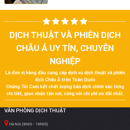
của một công dân khi ra ngoài lãnh
thổ. Đối với công dân Việt Nam, cuốn là
“chìa khóa” để mở ra cánh cửa thế
giới. Tuy nhiên, để “chìa khóa” này có giá
trị sử dụng trong các hệ thống…
DỊCH THUẬT VÀ PHIÊN DỊCH
CHÂU Á UY TÍN, CHUYÊN
NGHIỆP
Là đơn vị hàng đầu cung cấp dịch vụ dịch thuật và phiên
dịch Châu Á trên Toàn Quốc
Chúng Tôi Cam kết chất lượng bản dịch chính xác từng
chi tiết, giao nhận tận nơi, cùng với chi phí ưu đãi nhất.
VĂN PHÒNG DỊCH THUẬT
Hà Nội (8h00 - 18h00)