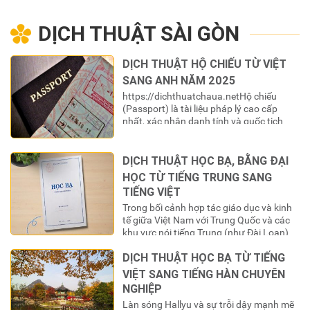
nhận và sử dụng ở nước ngoài. Việc
chứng nhận lãnh sự, hợp…
DỊCH THUẬT SÀI GÒN
DỊCH THUẬT HỘ CHIẾU TỪ VIỆT
SANG ANH NĂM 2025
https://dichthuatchaua.netHộ chiếu
(Passport) là tài liệu pháp lý cao cấp
nhất, xác nhận danh tính và quốc tịch
của một công dân khi ra ngoài lãnh
thổ. Đối với công dân Việt Nam, cuốn là
“chìa khóa” để mở ra cánh cửa thế
DỊCH THUẬT HỌC BẠ, BẰNG ĐẠI
giới. Tuy nhiên, để “chìa khóa” này có giá
HỌC TỪ TIẾNG TRUNG SANG
trị sử dụng trong các hệ thống…
TIẾNG VIỆT
Trong bối cảnh hợp tác giáo dục và kinh
tế giữa Việt Nam với Trung Quốc và các
khu vực nói tiếng Trung (như Đài Loan)
ngày càng mở rộng, số lượng du học sinh
DỊCH THUẬT HỌC BẠ TỪ TIẾNG
Việt Nam chọn đây là điểm đến học tập
không ngừng tăng lên. Khi hoàn thành
VIỆT SANG TIẾNG HÀN CHUYÊN
chương trình học, một…
NGHIỆP
Làn sóng Hallyu và sự trỗi dậy mạnh mẽ