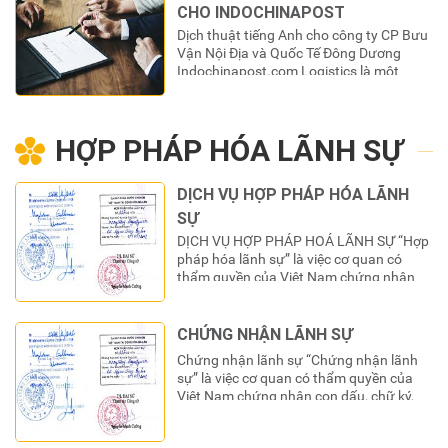
hơn nhiều lần. Khi lồng tiếng, ngôn ngữ
CHO INDOCHINAPOST
gốc của…
Dịch thuật tiếng Anh cho công ty CP Bưu
Vận Nội Địa và Quốc Tế Đông Dương
Indochinapost.com Logistics là một
ngành nghề tương đối phát triển tại Việt
Nam. Logistics được ứng dụng trong
toàn bộ hệ thống khác nhau bao gồm
HỢP PHÁP HÓA LÃNH SỰ
sản xuất, kinh doanh, thương mại, quân
sự, y tế, dược phẩm,…
DỊCH VỤ HỢP PHÁP HÓA LÃNH
SỰ
DỊCH VỤ HỢP PHÁP HOÁ LÃNH SỰ “Hợp
pháp hóa lãnh sự” là việc cơ quan có
thẩm quyền của Việt Nam chứng nhận
con dấu, chữ ký, chức danh trên giấy tờ,
tài liệu của nước ngoài để giấy tờ, tài liệu
đó được công nhận và sử dụng tại Việt
CHỨNG NHẬN LÃNH SỰ
Nam. Bạn là…
Chứng nhận lãnh sự “Chứng nhận lãnh
sự” là việc cơ quan có thẩm quyền của
Việt Nam chứng nhận con dấu, chữ ký,
chức danh trên giấy tờ, tài liệu của Việt
Nam để giấy tờ, tài liệu đó được công