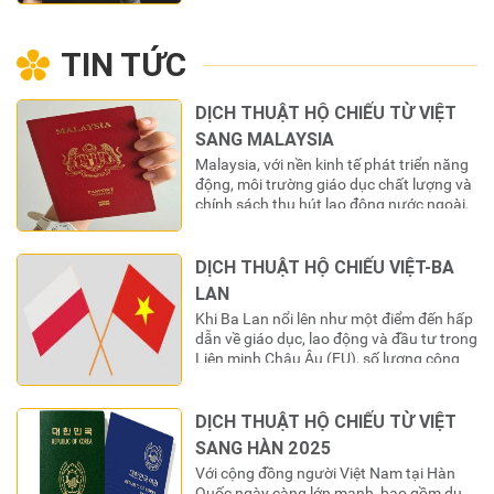
phía Nam và cách Thành phố Cần
Thơ 40 km về phía Bắc theo đường Quốc
TIN TỨC
lộ 1A. Tỉnh nằm trong vùng khí hậu nhiệt
đới gió mùa, dạng địa hình khá bằng
phẳng với độ…
DỊCH THUẬT HỘ CHIẾU TỪ VIỆT
SANG MALAYSIA
Malaysia, với nền kinh tế phát triển năng
động, môi trường giáo dục chất lượng và
chính sách thu hút lao động nước ngoài,
đã trở thành một trong những điểm đến
hàng đầu tại Đông Nam Á cho công dân
Việt Nam. Từ các chuyên gia kỹ thuật, lao
DỊCH THUẬT HỘ CHIẾU VIỆT-BA
động, du học sinh đến…
LAN
Khi Ba Lan nổi lên như một điểm đến hấp
dẫn về giáo dục, lao động và đầu tư trong
Liên minh Châu Âu (EU), số lượng công
dân Việt Nam đến sinh sống và làm việc
tại đây ngày càng tăng. Cùng với đó, nhu
cầu sử dụng các giấy tờ pháp lý của…
DỊCH THUẬT HỘ CHIẾU TỪ VIỆT
SANG HÀN 2025
Với cộng đồng người Việt Nam tại Hàn
Quốc ngày càng lớn mạnh, bao gồm du