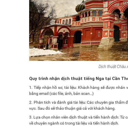
Dịch thuật Châu 
Quy trình nhận dịch thuật tiếng Nga tại Cần T
1. Tiếp nhận hồ sơ, tài liệu: Khách hàng sẽ được nhân 
bằng email (các file, ảnh, bản scan…)
2. Phân tích và đánh giá tài liệu: Các chuyên gia thẩm 
vực. Sau đó sẽ thảo thuận giá cả với khách hàng.
3. Lựa chọn nhân viên dịch thuật và tiến hành dịch: Từ 
về chuyên ngành có trong tài liệu và tiến hành dịch.