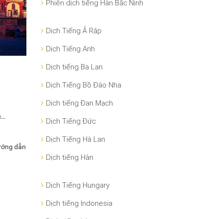
Phiên dịch tiếng Hàn Bắc Ninh
Dịch Tiếng Ả Rập
Dịch Tiếng Anh
Dịch tiếng Ba Lan
Dịch Tiếng Bồ Đào Nha
Dịch tiếng Đan Mạch
c…
Dịch Tiếng Đức
Dịch Tiếng Hà Lan
hướng dẫn
Dịch tiếng Hàn
Dịch Tiếng Hungary
Dịch tiếng Indonesia