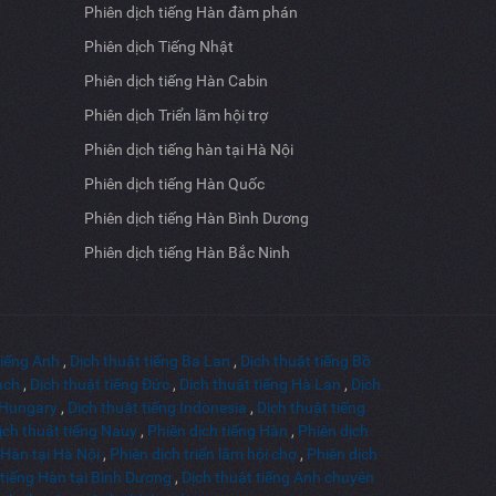
Phiên dịch tiếng Hàn đàm phán
Phiên dịch Tiếng Nhật
Phiên dịch tiếng Hàn Cabin
Phiên dịch Triển lãm hội trợ
Phiên dịch tiếng hàn tại Hà Nội
Phiên dịch tiếng Hàn Quốc
Phiên dịch tiếng Hàn Bình Dương
Phiên dịch tiếng Hàn Bắc Ninh
tiếng Anh
,
Dịch thuật tiếng Ba Lan
,
Dịch thuật tiếng Bồ
ạch
,
Dịch thuật tiếng Đức
,
Dịch thuật tiếng Hà Lan
,
Dịch
g Hungary
,
Dịch thuật tiếng Indonesia
,
Dịch thuật tiếng
ịch thuật tiếng Nauy
,
Phiên dịch tiếng Hàn
,
Phiên dịch
 Hàn tại Hà Nội
,
Phiên dịch triển lãm hội chợ
,
Phiên dịch
 tiếng Hàn tại Bình Dương
,
Dịch thuật tiếng Anh chuyên