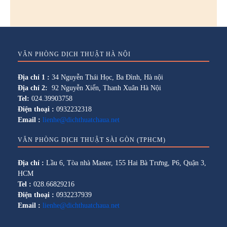
VĂN PHÒNG DỊCH THUẬT HÀ NỘI
Địa chỉ 1 :
34 Nguyễn Thái Học, Ba Đình, Hà nội
Địa chỉ 2:
92 Nguyễn Xiển, Thanh Xuân Hà Nội
Tel:
024.39903758
Điện thoại :
0932232318
Email :
lienhe@dichthuatchaua.net
VĂN PHÒNG DỊCH THUẬT SÀI GÒN (TPHCM)
Địa chỉ :
Lầu 6, Tòa nhà Master, 155 Hai Bà Trưng, P6, Quận 3,
HCM
Tel :
028.66829216
Điện thoại :
0932237939
Email :
lienhe@dichthuatchaua.net