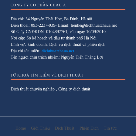
CÔNG TY CỔ PHẦN CHÂU Á
Địa chỉ: 34 Nguyễn Thái Học, Ba Đình, Hà nội
Điện thoại: 093-2237-939- Email: lienhe@dichthuatchaua.net
Số Giấy CNĐKDN: 0104897761, cấp ngày 10/09/2010
Nơi cấp: Sở kế hoạch và đầu tư thành phố Hà Nội
Lĩnh vực kinh doanh: Dịch vụ dịch thuật và phiên dịch
Địa chỉ tên miền:
dichthuatchaua.net
Tên người chịu trách nhiệm: Nguyễn Tiến Thắng Lợi
TỪ KHOÁ TÌM KIẾM VỀ DỊCH THUẬT
Dịch thuật chuyên nghiệp
,
Công ty dịch thuật
Home
Giới Thiệu
Dịch Thuật
Phiên Dịch
Tin tức