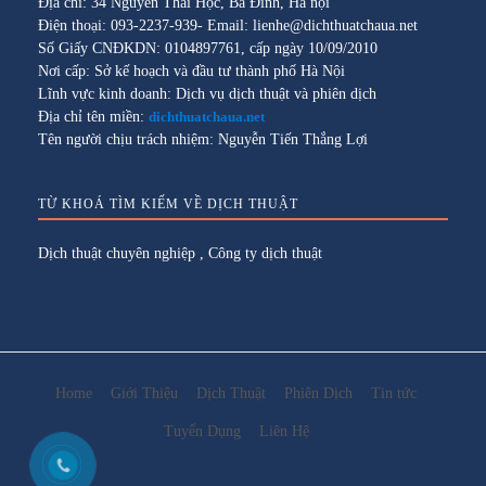
Địa chỉ: 34 Nguyễn Thái Học, Ba Đình, Hà nội
Điện thoại: 093-2237-939- Email: lienhe@dichthuatchaua.net
Số Giấy CNĐKDN: 0104897761, cấp ngày 10/09/2010
Nơi cấp: Sở kế hoạch và đầu tư thành phố Hà Nội
Lĩnh vực kinh doanh: Dịch vụ dịch thuật và phiên dịch
Địa chỉ tên miền:
dichthuatchaua.net
Tên người chịu trách nhiệm: Nguyễn Tiến Thắng Lợi
TỪ KHOÁ TÌM KIẾM VỀ DỊCH THUẬT
Dịch thuật chuyên nghiệp
,
Công ty dịch thuật
Home
Giới Thiệu
Dịch Thuật
Phiên Dịch
Tin tức
Tuyển Dụng
Liên Hệ