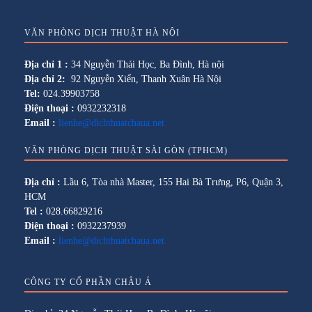
VĂN PHÒNG DỊCH THUẬT HÀ NỘI
Địa chỉ 1 :
34 Nguyễn Thái Học, Ba Đình, Hà nội
Địa chỉ 2:
92 Nguyễn Xiển, Thanh Xuân Hà Nội
Tel:
024.39903758
Điện thoại :
0932232318
Email :
lienhe@dichthuatchaua.net
VĂN PHÒNG DỊCH THUẬT SÀI GÒN (TPHCM)
Địa chỉ :
Lầu 6, Tòa nhà Master, 155 Hai Bà Trưng, P6, Quận 3,
HCM
Tel :
028.66829216
Điện thoại :
0932237939
Email :
lienhe@dichthuatchaua.net
CÔNG TY CỔ PHẦN CHÂU Á