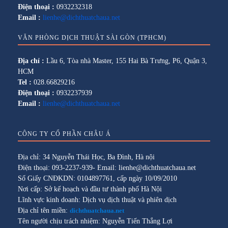
Điện thoại :
0932232318
Email :
lienhe@dichthuatchaua.net
VĂN PHÒNG DỊCH THUẬT SÀI GÒN (TPHCM)
Địa chỉ :
Lầu 6, Tòa nhà Master, 155 Hai Bà Trưng, P6, Quận 3,
HCM
Tel :
028.66829216
Điện thoại :
0932237939
Email :
lienhe@dichthuatchaua.net
CÔNG TY CỔ PHẦN CHÂU Á
Địa chỉ: 34 Nguyễn Thái Học, Ba Đình, Hà nội
Điện thoại: 093-2237-939- Email: lienhe@dichthuatchaua.net
Số Giấy CNĐKDN: 0104897761, cấp ngày 10/09/2010
Nơi cấp: Sở kế hoạch và đầu tư thành phố Hà Nội
Lĩnh vực kinh doanh: Dịch vụ dịch thuật và phiên dịch
Địa chỉ tên miền:
dichthuatchaua.net
Tên người chịu trách nhiệm: Nguyễn Tiến Thắng Lợi