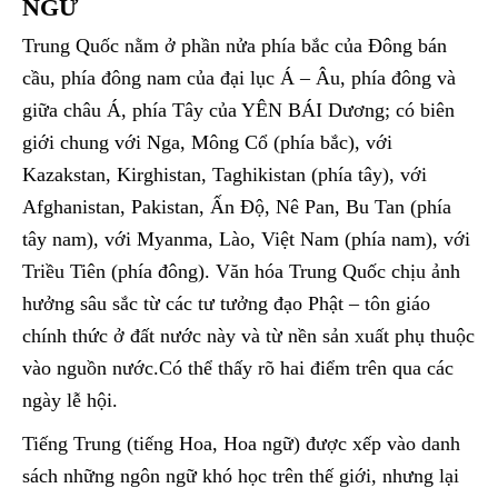
NGỮ
Trung Quốc nằm ở phần nửa phía bắc của Đông bán
cầu, phía đông nam của đại lục Á – Âu, phía đông và
giữa châu Á, phía Tây của YÊN BÁI Dương; có biên
giới chung với Nga, Mông Cổ (phía bắc), với
Kazakstan, Kirghistan, Taghikistan (phía tây), với
Afghanistan, Pakistan, Ấn Độ, Nê Pan, Bu Tan (phía
tây nam), với Myanma, Lào, Việt Nam (phía nam), với
Triều Tiên (phía đông). Văn hóa Trung Quốc chịu ảnh
hưởng sâu sắc từ các tư tưởng đạo Phật – tôn giáo
chính thức ở đất nước này và từ nền sản xuất phụ thuộc
vào nguồn nước.Có thể thấy rõ hai điểm trên qua các
ngày lễ hội.
Tiếng Trung (tiếng Hoa, Hoa ngữ) được xếp vào danh
sách những ngôn ngữ khó học trên thế giới, nhưng lại