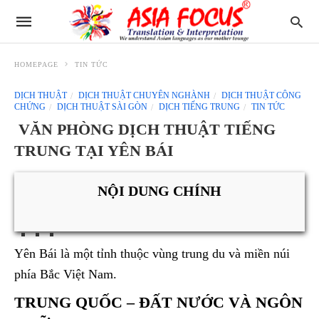
HOMEPAGE
TIN TỨC
DỊCH THUẬT
DỊCH THUẬT CHUYÊN NGHÀNH
DỊCH THUẬT CÔNG
CHỨNG
DỊCH THUẬT SÀI GÒN
DỊCH TIẾNG TRUNG
TIN TỨC
VĂN PHÒNG DỊCH THUẬT TIẾNG
TRUNG TẠI YÊN BÁI
NỘI DUNG CHÍNH
Yên Bái là một tỉnh thuộc vùng trung du và miền núi
phía Bắc Việt Nam.
TRUNG QUỐC – ĐẤT NƯỚC VÀ NGÔN