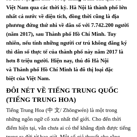
Việt Nam qua các thời kỳ. Hà Nội là thành phố lớn
nhất cả nước về diện tích, đồng thời cũng là địa
phương đứng thứ nhì về dân số với 7.742.200 người
(năm 2017), sau Thành phố Hồ Chí Minh. Tuy
nhiên, nếu tính những người cư trú không đăng ký
thì dân số thực tế của thành phố này năm 2017 là
hơn 8 triệu người. Hiện nay, thủ đô Hà Nội
và Thành phố Hồ Chí Minh là đô thị loại đặc
biệt của Việt Nam.
ĐÔI NÉT VỀ TIẾNG TRUNG QUỐC
(TIẾNG TRUNG HOA)
Tiếng Trung Hoa (中 文/ Zhōngwén) là một trong
những ngôn ngữ cổ xưa nhất thế giới. Cho đến thời
điểm hiện tại, vẫn chưa ai có thể khẳng định được tiếng
trung ra đời từ bao giờ. Một số giả thuyết cho rằng