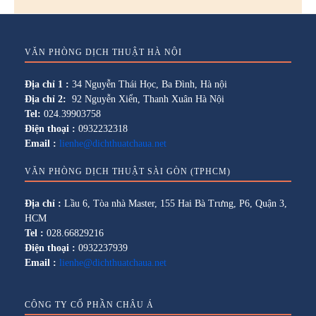
VĂN PHÒNG DỊCH THUẬT HÀ NỘI
Địa chỉ 1 :
34 Nguyễn Thái Học, Ba Đình, Hà nội
Địa chỉ 2:
92 Nguyễn Xiển, Thanh Xuân Hà Nội
Tel:
024.39903758
Điện thoại :
0932232318
Email :
lienhe@dichthuatchaua.net
VĂN PHÒNG DỊCH THUẬT SÀI GÒN (TPHCM)
Địa chỉ :
Lầu 6, Tòa nhà Master, 155 Hai Bà Trưng, P6, Quận 3,
HCM
Tel :
028.66829216
Điện thoại :
0932237939
Email :
lienhe@dichthuatchaua.net
CÔNG TY CỔ PHẦN CHÂU Á