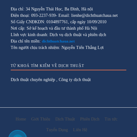
Địa chỉ: 34 Nguyễn Thái Học, Ba Đình, Hà nội
Điện thoại: 093-2237-939- Email: lienhe@dichthuatchaua.net
Số Giấy CNĐKDN: 0104897761, cấp ngày 10/09/2010
Nơi cấp: Sở kế hoạch và đầu tư thành phố Hà Nội
Lĩnh vực kinh doanh: Dịch vụ dịch thuật và phiên dịch
Địa chỉ tên miền:
dichthuatchaua.net
Tên người chịu trách nhiệm: Nguyễn Tiến Thắng Lợi
TỪ KHOÁ TÌM KIẾM VỀ DỊCH THUẬT
Dịch thuật chuyên nghiệp
,
Công ty dịch thuật
Home
Giới Thiệu
Dịch Thuật
Phiên Dịch
Tin tức
Tuyển Dụng
Liên Hệ