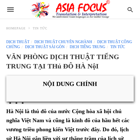
HOMEPAGE
TIN TỨC
DỊCH THUẬT
DỊCH THUẬT CHUYÊN NGHÀNH
DỊCH THUẬT CÔNG
CHỨNG
DỊCH THUẬT SÀI GÒN
DỊCH TIẾNG TRUNG
TIN TỨC
VĂN PHÒNG DỊCH THUẬT TIẾNG
TRUNG TẠI THủ ĐÔ HÀ NộI
NỘI DUNG CHÍNH
Hà Nội là thủ đô của nước Cộng hòa xã hội chủ
nghĩa Việt Nam và cũng là kinh đô của hầu hết các
vương triều phong kiến Việt trước đây. Do đó, lịch
sử Hà Nội gắn liền với sự thăng trầm của lịch sử