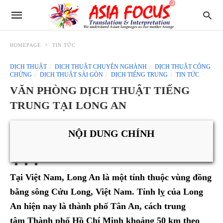
HOMEPAGE
TIN TỨC
DỊCH THUẬT
DỊCH THUẬT CHUYÊN NGHÀNH
DỊCH THUẬT CÔNG
CHỨNG
DỊCH THUẬT SÀI GÒN
DỊCH TIẾNG TRUNG
TIN TỨC
VĂN PHÒNG DỊCH THUẬT TIẾNG
TRUNG TẠI LONG AN
NỘI DUNG CHÍNH
Tại Việt Nam, Long An là một tỉnh thuộc vùng đồng
bằng sông Cửu Long, Việt Nam. Tỉnh lỵ của Long
An hiện nay là thành phố Tân An, cách trung
tâm Thành phố Hồ Chí Minh khoảng 50 km theo