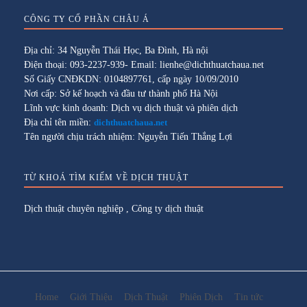
CÔNG TY CỔ PHẦN CHÂU Á
Địa chỉ: 34 Nguyễn Thái Học, Ba Đình, Hà nội
Điện thoại: 093-2237-939- Email: lienhe@dichthuatchaua.net
Số Giấy CNĐKDN: 0104897761, cấp ngày 10/09/2010
Nơi cấp: Sở kế hoạch và đầu tư thành phố Hà Nội
Lĩnh vực kinh doanh: Dịch vụ dịch thuật và phiên dịch
Địa chỉ tên miền:
dichthuatchaua.net
Tên người chịu trách nhiệm: Nguyễn Tiến Thắng Lợi
TỪ KHOÁ TÌM KIẾM VỀ DỊCH THUẬT
Dịch thuật chuyên nghiệp
,
Công ty dịch thuật
Home
Giới Thiệu
Dịch Thuật
Phiên Dịch
Tin tức