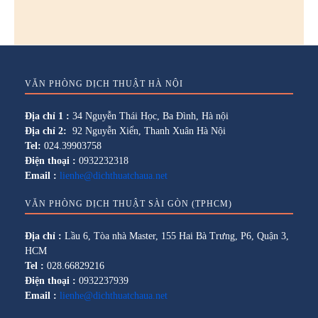
VĂN PHÒNG DỊCH THUẬT HÀ NỘI
Địa chỉ 1 :
34 Nguyễn Thái Học, Ba Đình, Hà nội
Địa chỉ 2:
92 Nguyễn Xiển, Thanh Xuân Hà Nội
Tel:
024.39903758
Điện thoại :
0932232318
Email :
lienhe@dichthuatchaua.net
VĂN PHÒNG DỊCH THUẬT SÀI GÒN (TPHCM)
Địa chỉ :
Lầu 6, Tòa nhà Master, 155 Hai Bà Trưng, P6, Quận 3,
HCM
Tel :
028.66829216
Điện thoại :
0932237939
Email :
lienhe@dichthuatchaua.net