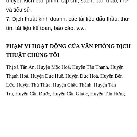
thuyết, kịch bản phim, tạp chí, sách, bản thảo, thư
và tiểu sử.
Dịch thuật kinh doanh: các tài liệu đấu thầu, thư
tín, tài liệu kế toán, báo cáo, v.v..
PHẠM VI HOẠT ĐỘNG CỦA VĂN PHÒNG DỊCH
THUẬT CHÚNG TÔI
Thị xã Tân An, Huyện Mộc Hoá, Huyện Tân Thạnh, Huyện
Thạnh Hoá, Huyện Đức Huệ, Huyện Đức Hoà, Huyện Bến
Lức, Huyện Thủ Thừa, Huyện Châu Thành, Huyện Tân
Trụ, Huyện Cần Đước, Huyện Cần Giuộc, Huyện Tân Hưng.