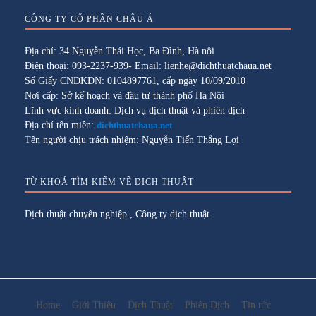
CÔNG TY CỔ PHẦN CHÂU Á
Địa chỉ: 34 Nguyễn Thái Học, Ba Đình, Hà nội
Điện thoại: 093-2237-939- Email: lienhe@dichthuatchaua.net
Số Giấy CNĐKDN: 0104897761, cấp ngày 10/09/2010
Nơi cấp: Sở kế hoạch và đầu tư thành phố Hà Nội
Lĩnh vực kinh doanh: Dịch vụ dịch thuật và phiên dịch
Địa chỉ tên miền:
dichthuatchaua.net
Tên người chịu trách nhiệm: Nguyễn Tiến Thắng Lợi
TỪ KHOÁ TÌM KIẾM VỀ DỊCH THUẬT
Dịch thuật chuyên nghiệp
,
Công ty dịch thuật
Home
Giới Thiệu
Dịch Thuật
Phiên Dịch
Tin tức