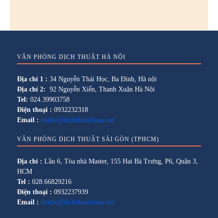
VĂN PHÒNG DỊCH THUẬT HÀ NỘI
Địa chỉ 1 :
34 Nguyễn Thái Học, Ba Đình, Hà nội
Địa chỉ 2:
92 Nguyễn Xiển, Thanh Xuân Hà Nội
Tel:
024.39903758
Điện thoại :
0932232318
Email :
lienhe@dichthuatchaua.net
VĂN PHÒNG DỊCH THUẬT SÀI GÒN (TPHCM)
Địa chỉ :
Lầu 6, Tòa nhà Master, 155 Hai Bà Trưng, P6, Quận 3,
HCM
Tel :
028.66829216
Điện thoại :
0932237939
Email :
lienhe@dichthuatchaua.net