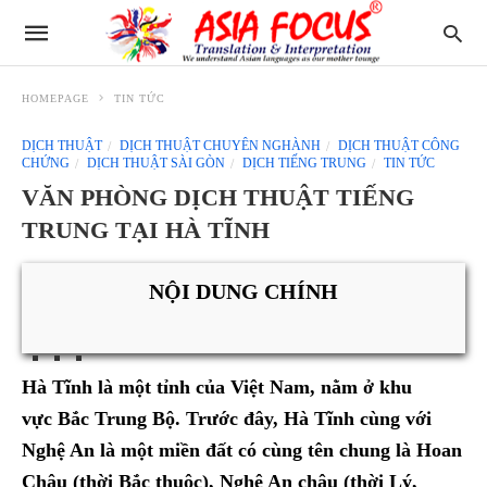
HOMEPAGE
TIN TỨC
DỊCH THUẬT
DỊCH THUẬT CHUYÊN NGHÀNH
DỊCH THUẬT CÔNG
CHỨNG
DỊCH THUẬT SÀI GÒN
DỊCH TIẾNG TRUNG
TIN TỨC
VĂN PHÒNG DỊCH THUẬT TIẾNG
TRUNG TẠI HÀ TĨNH
NỘI DUNG CHÍNH
Hà Tĩnh là một tỉnh của Việt Nam, nằm ở khu
vực Bắc Trung Bộ. Trước đây, Hà Tĩnh cùng với
Nghệ An là một miền đất có cùng tên chung là Hoan
Châu (thời Bắc thuộc), Nghệ An châu (thời Lý,