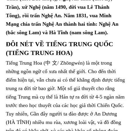
Trần), xứ Nghệ (năm 1490, đời vua Lê Thánh
Tông), rồi trấn Nghệ An. Năm 1831, vua Minh
Mạng chia trấn Nghệ An thành hai tỉnh: Nghệ An
(bắc sông Lam) và Hà Tĩnh (nam sông Lam).
ĐÔI NÉT VỀ TIẾNG TRUNG QUỐC
(TIẾNG TRUNG HOA)
Tiếng Trung Hoa (中 文/ Zhōngwén) là một trong
những ngôn ngữ cổ xưa nhất thế giới. Cho đến thời
điểm hiện tại, vẫn chưa ai có thể khẳng định được tiếng
trung ra đời từ bao giờ. Một số giả thuyết cho rằng
tiếng Trung mà cụ thể là Hán tự ra đời từ 4-5 ngàn năm
trước theo học thuyết của các học giả thời Chiến Quốc.
Tuy nhiên, Gần đây người ta đào được ở An Dương
(HÀ TĨNH) nhiều mu rùa, xương loài vật, và đồ đồng
trên đó có khắc chữ, và các nhà khảo cổ phỏng đoán