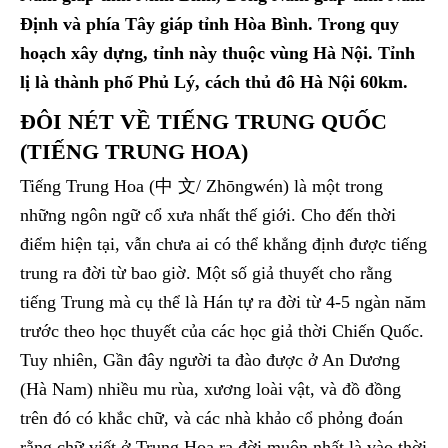
Định và phía Tây giáp tỉnh Hòa Bình. Trong quy
hoạch xây dựng, tỉnh này thuộc vùng Hà Nội. Tỉnh
lị là thành phố Phủ Lý, cách thủ đô Hà Nội 60km.
ĐÔI NÉT VỀ TIẾNG TRUNG QUỐC
(TIẾNG TRUNG HOA)
Tiếng Trung Hoa (中 文/ Zhōngwén) là một trong
những ngôn ngữ cổ xưa nhất thế giới. Cho đến thời
điểm hiện tại, vẫn chưa ai có thể khẳng định được tiếng
trung ra đời từ bao giờ. Một số giả thuyết cho rằng
tiếng Trung mà cụ thể là Hán tự ra đời từ 4-5 ngàn năm
trước theo học thuyết của các học giả thời Chiến Quốc.
Tuy nhiên, Gần đây người ta đào được ở An Dương
(Hà Nam) nhiều mu rùa, xương loài vật, và đồ đồng
trên đó có khắc chữ, và các nhà khảo cổ phỏng đoán
rằng chữ viết ở Trung Hoa ra đời muộn nhất là vào thời