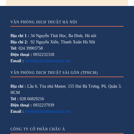
VĂN PHÒNG DỊCH THUẬT HÀ NỘI
Địa chỉ 1 :
34 Nguyễn Thái Học, Ba Đình, Hà nội
Địa chỉ 2:
92 Nguyễn Xiển, Thanh Xuân Hà Nội
Tel:
024.39903758
Điện thoại :
0932232318
Email :
lienhe@dichthuatchaua.net
VĂN PHÒNG DỊCH THUẬT SÀI GÒN (TPHCM)
Địa chỉ :
Lầu 6, Tòa nhà Master, 155 Hai Bà Trưng, P6, Quận 3,
HCM
Tel :
028.66829216
Điện thoại :
0932237939
Email :
lienhe@dichthuatchaua.net
CÔNG TY CỔ PHẦN CHÂU Á