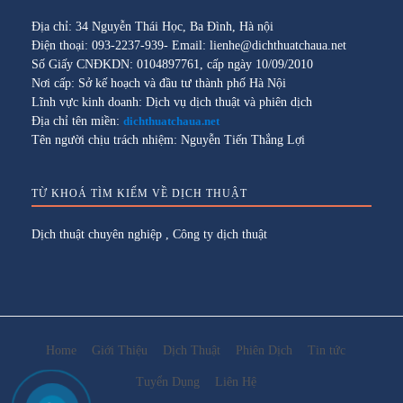
Địa chỉ: 34 Nguyễn Thái Học, Ba Đình, Hà nội
Điện thoại: 093-2237-939- Email: lienhe@dichthuatchaua.net
Số Giấy CNĐKDN: 0104897761, cấp ngày 10/09/2010
Nơi cấp: Sở kế hoạch và đầu tư thành phố Hà Nội
Lĩnh vực kinh doanh: Dịch vụ dịch thuật và phiên dịch
Địa chỉ tên miền:
dichthuatchaua.net
Tên người chịu trách nhiệm: Nguyễn Tiến Thắng Lợi
TỪ KHOÁ TÌM KIẾM VỀ DỊCH THUẬT
Dịch thuật chuyên nghiệp
,
Công ty dịch thuật
Home
Giới Thiệu
Dịch Thuật
Phiên Dịch
Tin tức
Tuyển Dụng
Liên Hệ