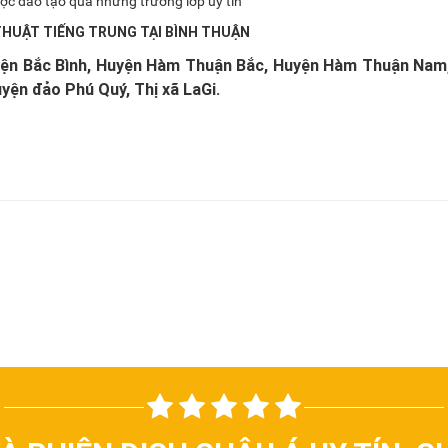
ợc đào tạo qua những trường lớp uy tín
THUẬT TIẾNG TRUNG TẠI BÌNH THUẬN
yện Bắc Bình, Huyện Hàm Thuận Bắc, Huyện Hàm Thuận Nam
yện đảo Phú Quý, Thị xã LaGi.