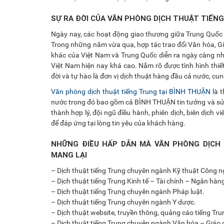
SỰ RA ĐỜI CỦA VĂN PHÒNG DỊCH THUẬT TIẾN
Ngày nay, các hoạt động giao thương giữa Trung Quốc v
Trong những năm vừa qua, hợp tác trao đổi Văn hóa, G
khác của Việt Nam và Trung Quốc diễn ra ngày càng nhi
Việt Nam hiện nay khá cao. Nắm rõ được tình hình thiế
đời và tự hào là đơn vị dịch thuật hàng đầu cả nước, cun
Văn phòng dịch thuật tiếng Trung tại BÌNH THUẬN
là t
nước trong đó bao gồm cả BÌNH THUẬN tin tưởng và sử 
thành hợp lý, đội ngũ điều hành, phiên dịch, biên dịch
để đáp ứng tại lòng tin yêu của khách hàng.
NHỮNG ĐIỀU HẤP DẪN MÀ VĂN PHÒNG DỊCH 
MANG LẠI
– Dịch thuật tiếng Trung chuyên ngành Kỹ thuật Công n
– Dịch thuật tiếng Trung Kinh tế – Tài chính – Ngân hàn
– Dịch thuật tiếng Trung chuyên ngành Pháp luật.
– Dịch thuật tiếng Trung chuyên ngành Y dược.
– Dịch thuật website, truyền thông, quảng cáo tiếng Tru
– Dịch thuật tiếng Trung chuyên ngành Văn hóa – Giáo dụ