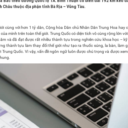
a Bắc theo đường Quốc lộ 1A. Bình Thuận có biển dài 192 km kéo dà
h Châu thuộc địa phận tỉnh Bà Rịa – Vũng Tàu.
 giới cùng với hơn 1 tỷ dân, Cộng hòa Dân chủ Nhân Dân Trung Hoa hay c
a mình trên toàn thế giới. Trung Quốc có diện tích vô cùng rộng lớn vớ
 năm và đã đạt được rất nhiều thành tựu trong nghiên cứu khoa học – kỹ
ững thành tựu làm thay đổi thế giới như tạo ra thuốc súng, la bàn, làm g
i Trung Quốc. Vì vậy, vấn đề ngôn ngữ luôn được chú trọng và được xem
chung.