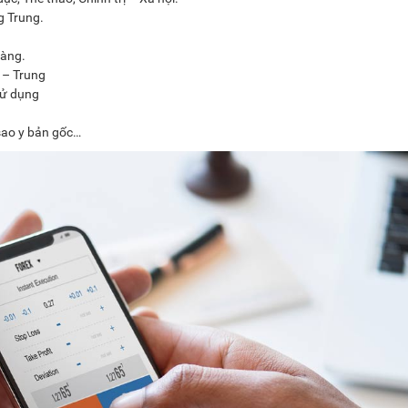
ng Trung.
hàng.
 – Trung
sử dụng
sao y bản gốc…