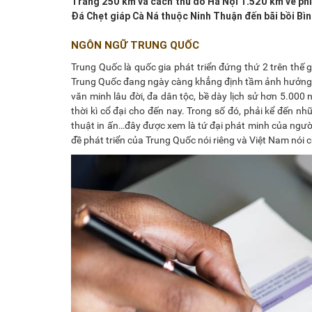
Trang 250 km và cách thủ đô Hà Nội 1.520 km về phí
Đá Chẹt giáp Cà Ná thuộc Ninh Thuận đến bãi bồi Bìn
NGÔN NGỮ TRUNG QUỐC
Trung Quốc là quốc gia phát triển đứng thứ 2 trên thế
Trung Quốc đang ngày càng khẳng định tầm ảnh hưởng củ
văn minh lâu đời, đa dân tộc, bề dày lịch sử hơn 5.000
thời kì cổ đại cho đến nay. Trong số đó, phải kể đến nh
thuật in ấn…đây được xem là tứ đại phát minh của ngườ
đề phát triển của Trung Quốc nói riêng và Việt Nam nói 