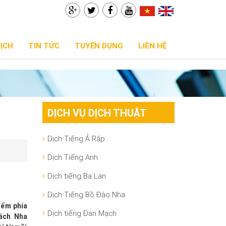
DỊCH
TIN TỨC
TUYỂN DỤNG
LIÊN HỆ
DỊCH VỤ DỊCH THUẬT
Dịch Tiếng Ả Rập
Dịch Tiếng Anh
Dịch tiếng Ba Lan
Dịch Tiếng Bồ Đào Nha
iểm phía
Dịch tiếng Đan Mạch
cách Nha