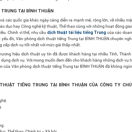
G TRUNG TẠI BÌNH THUẬN
à các quốc gia khác ngày càng diễn ra mạnh mẽ, rộng lớn, về nhiều mặt
iáo dục hay Công nghệ kỹ thuật, Thể thao cùng với những hoạt động gi
dịch thuật tài liệu tiếng Trung
ều. Chính vì thế, nhu cầu
của các doan
t yếu đó, Văn phòng dịch thuật tiếng Trung tại BÌNH THUẬN chuyên ngh
g cấp dịch vụ tốt nhất với mức giá thấp nhất.
hương hiệu dịch thuật uy tín đã được khách hàng tại nhiều Tỉnh, Thành
dụng dịch vụ. Với mong muốn đem đến cho khách hàng những dịch vụ tố
 viên của Văn phòng dịch thuật tiếng Trung tại BÌNH THUẬN đã không ngừ
THUẬT TIẾNG TRUNG TẠI BÌNH THUẬN CỦA CÔNG TY CHÚ
ghệ.
g.
ng.
c, Thể thao, Chính trị – Xã hội.