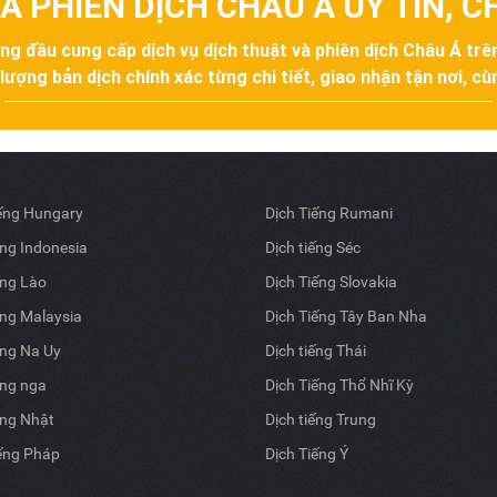
À PHIÊN DỊCH CHÂU Á UY TÍN, 
àng đầu cung cấp dịch vụ dịch thuật và phiên dịch Châu Á tr
ợng bản dịch chính xác từng chi tiết, giao nhận tận nơi, cùn
iếng Hungary
Dịch Tiếng Rumani
ếng Indonesia
Dịch tiếng Séc
ếng Lào
Dịch Tiếng Slovakia
ếng Malaysia
Dịch Tiếng Tây Ban Nha
ếng Na Uy
Dịch tiếng Thái
ếng nga
Dịch Tiếng Thổ Nhĩ Kỳ
ếng Nhật
Dịch tiếng Trung
iếng Pháp
Dịch Tiếng Ý