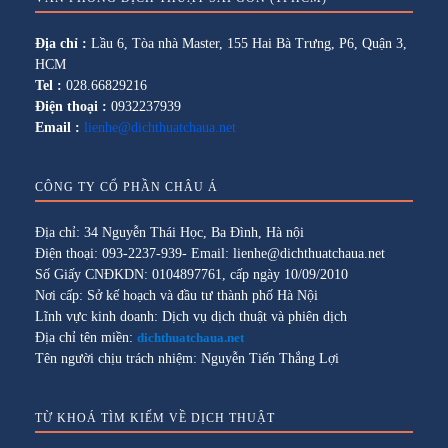
Địa chỉ :
Lầu 6, Tòa nhà Master, 155 Hai Bà Trưng, P6, Quận 3,
HCM
Tel :
028.66829216
Điện thoại :
0932237939
Email :
lienhe@dichthuatchaua.net
CÔNG TY CỔ PHẦN CHÂU Á
Địa chỉ: 34 Nguyễn Thái Học, Ba Đình, Hà nội
Điện thoại: 093-2237-939- Email: lienhe@dichthuatchaua.net
Số Giấy CNĐKDN: 0104897761, cấp ngày 10/09/2010
Nơi cấp: Sở kế hoạch và đầu tư thành phố Hà Nội
Lĩnh vực kinh doanh: Dịch vụ dịch thuật và phiên dịch
Địa chỉ tên miền:
dichthuatchaua.net
Tên người chịu trách nhiệm: Nguyễn Tiến Thắng Lợi
TỪ KHOÁ TÌM KIẾM VỀ DỊCH THUẬT