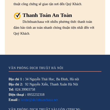
thuật công chứng sẽ giao tận nơi đến Quý Khách.
Thanh Toán An Toàn
Dichthuatchaua với nhiều phương thức thanh toán
đảm bảo tính an toàn nhanh chóng thuận tiện nhất đến với
Quý Khách.
VĂN PHÒNG DỊCH THUẬT HÀ NỘI
Địa chỉ 1 :
34 Nguyễn Thái Học, Ba Đình, Hà nội
Địa chỉ 2:
92 Nguyễn Xiển, Thanh Xuân Hà Nội
Tel:
024.39903758
Điện thoại :
0932232318
Email :
lienhe@dichthuatchaua.net
VĂN PHÒNG DỊCH THUẬT SÀI GÒN (TPHCM)