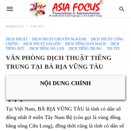
HOMEPAGE
TIN TỨC
DỊCH THUẬT
DỊCH THUẬT CHUYÊN NGHÀNH
DỊCH THUẬT CÔNG
CHỨNG
DỊCH THUẬT SÀI GÒN
DỊCH TIẾNG ĐAN MẠCH
DỊCH
TIẾNG ĐỨC
DỊCH TIẾNG HÀ LAN
DỊCH TIẾNG TRUNG
TIN TỨC
VĂN PHÒNG DỊCH THUẬT TIẾNG
TRUNG TẠI BÀ RỊA VŨNG TÀU
NỘI DUNG CHÍNH
Tại Việt Nam, BÀ RỊA VŨNG TÀU là tỉnh có dân số
đông nhất ở miền Tây Nam Bộ (còn gọi là vùng đồng
bằng sông Cửu Long), đồng thời cũng là tỉnh có dân số