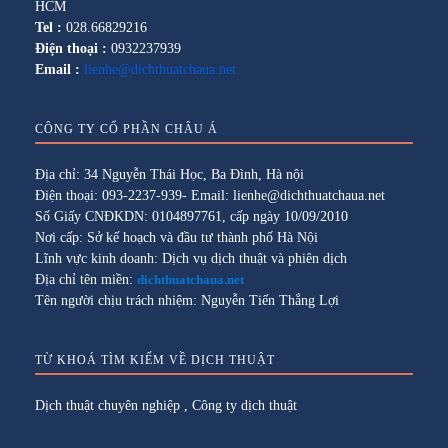
HCM
Tel :
028.66829216
Điện thoại :
0932237939
Email :
lienhe@dichthuatchaua.net
CÔNG TY CỔ PHẦN CHÂU Á
Địa chỉ: 34 Nguyễn Thái Học, Ba Đình, Hà nội
Điện thoại: 093-2237-939- Email: lienhe@dichthuatchaua.net
Số Giấy CNĐKDN: 0104897761, cấp ngày 10/09/2010
Nơi cấp: Sở kế hoạch và đầu tư thành phố Hà Nội
Lĩnh vực kinh doanh: Dịch vụ dịch thuật và phiên dịch
Địa chỉ tên miền:
dichthuatchaua.net
Tên người chịu trách nhiệm: Nguyễn Tiến Thắng Lợi
TỪ KHOÁ TÌM KIẾM VỀ DỊCH THUẬT
Dịch thuật chuyên nghiệp
,
Công ty dịch thuật