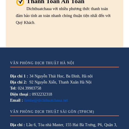
Thanh Toán An Toàn
Dichthuatchaua với nhiều phương thức thanh toán
đảm bảo tính an toàn nhanh chóng thuận tiện nhất đến với
Quý Khách.
VĂN PHÒNG DỊCH THUẬT HÀ NỘI
Địa chỉ 1 :
34 Nguyễn Thái Học, Ba Đình, Hà nội
Địa chỉ 2:
92 Nguyễn Xiển, Thanh Xuân Hà Nội
Tel:
024.39903758
Điện thoại :
0932232318
Email :
lienhe@dichthuatchaua.net
VĂN PHÒNG DỊCH THUẬT SÀI GÒN (TPHCM)
Địa chỉ :
Lầu 6, Tòa nhà Master, 155 Hai Bà Trưng, P6, Quận 3,