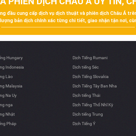
À PHIÊN DỊCH CHÂU Á UY TÍN, 
àng đầu cung cấp dịch vụ dịch thuật và phiên dịch Châu Á tr
ợng bản dịch chính xác từng chi tiết, giao nhận tận nơi, cùn
iếng Hungary
Dịch Tiếng Rumani
ếng Indonesia
Dịch tiếng Séc
ếng Lào
Dịch Tiếng Slovakia
ếng Malaysia
Dịch Tiếng Tây Ban Nha
ếng Na Uy
Dịch tiếng Thái
ếng nga
Dịch Tiếng Thổ Nhĩ Kỳ
ếng Nhật
Dịch tiếng Trung
iếng Pháp
Dịch Tiếng Ý