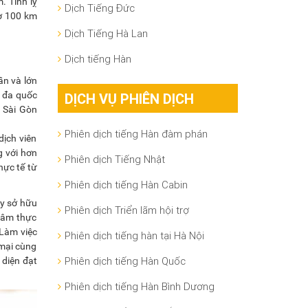
. Tỉnh lỵ
Dịch Tiếng Đức
ơ 100 km
Dịch Tiếng Hà Lan
Dịch tiếng Hàn
ần và lớn
y đa quốc
DỊCH VỤ PHIÊN DỊCH
, Sài Gòn
Phiên dịch tiếng Hàn đàm phán
dịch viên
g với hơn
Phiên dịch Tiếng Nhật
hực tế từ
Phiên dịch tiếng Hàn Cabin
ty sở hữu
Phiên dịch Triển lãm hội trợ
 tâm thực
 Làm việc
Phiên dịch tiếng hàn tại Hà Nội
 mại cùng
Phiên dịch tiếng Hàn Quốc
 diện đạt
Phiên dịch tiếng Hàn Bình Dương