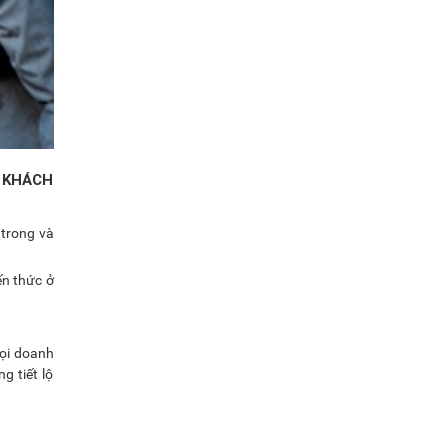
Ý KHÁCH
 trong và
ến thức ở
mọi doanh
g tiết lộ