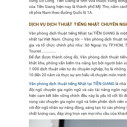
vùng Gò Công. Tiền Giang là tỉnh vừa thuộc Vùng đồng
của Tiền Giang hiện nay là thành phố Mỹ Tho, nằm cá
về phía Nam theo đường Quốc lộ 1A.
DỊCH VỤ DỊCH THUẬT TIẾNG NHẬT CHUYÊN NGH
Văn phòng dịch thuật tiếng Nhật tại TIỀN GIANG là một
nhất tại Việt Nam. Chúng tôi – Văn phòng dịch thuật ti
gia và tổ chức chính phủ như: Sở Ngoại Vụ TP.HCM, Tậ
Tourist……………..
Để đạt được thành công đó, Văn phòng dịch thuật tiến
khắt khe, phỏng vấn kiểm tra năng lực bởi người bản 
1.000 dịch thuật viên tự do chuyên nghiệp, họ là những 
10 đến 20 năm và thực sự am hiểu về chuyên môn mình 
Văn phòng dịch thuật tiếng Nhật tại TIỀN GIANG
là nhà
đội ngũ chuyên gia ngôn ngữ và các tài năng ngôn ngữ
hiện cam kết bền vững chính đều này là yếu tố cốt lõi
cùng các chuyên gia ngôn ngữ và biên phiên dịch viên 
với đội ngũ nhân sự năng động, sáng tạo từ các phòng 
chất lượng cao, đáp ứng trọn vẹn mọi nhu cầu của khách 