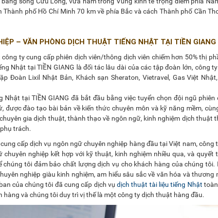
 bằng sông Cửu Long, vừa nằm trong Vùng kinh tế trọng điểm phía Nam
ch Thành phố Hồ Chí Minh 70 km về phía Bắc và cách Thành phố Cần Th
IỆP – VĂN PHÒNG DỊCH THUẬT TIẾNG NHẬT TẠI TIỀN GIANG
 công ty cung cấp phiên dịch viên/thông dịch viên chiếm hơn 50% thị ph
ếng Nhật tại TIỀN GIANG là đối tác lâu dài của các tập đoàn lớn, công t
p Đoàn Lixil Nhật Bản, Khách sạn Sheraton, Vietravel, Gas Việt Nhật
g Nhật tại TIỀN GIANG đã bắt đầu bằng việc tuyển chọn đội ngũ phiên 
xứ, được đào tạo bài bản về kiến thức chuyên môn và kỹ năng mềm, cùn
chuyên gia dịch thuật, thành thạo về ngôn ngữ, kinh nghiệm dịch thuật t
phụ trách.
 cung cấp dịch vụ ngôn ngữ chuyên nghiệp hàng đầu tại Việt nam, công 
 chuyên nghiệp kết hợp với kỹ thuật, kinh nghiệm nhiều qua, và quyết
 để chúng tôi đảm bảo chất lượng dịch vụ cho khách hàng của chúng tôi.
chuyên nghiệp giàu kinh nghiệm, am hiểu sâu sắc về văn hóa và thương
ban của chúng tôi đã cung cấp dịch vụ
dịch thuật tài liệu tiếng Nhật
toàn
hàng và chúng tôi duy trì vị thế là một công ty dịch thuật hàng đầu.