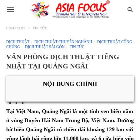
HOMEPAGE
TIN TỨC
DỊCH THUẬT
DỊCH THUẬT CHUYÊN NGHÀNH
DỊCH THUẬT CÔNG
CHỨNG
DỊCH THUẬT SÀI GÒN
TIN TỨC
VĂN PHÒNG DỊCH THUẬT TIẾNG
NHẬT TẠI QUẢNG NGÃI
NỘI DUNG CHÍNH
Tại Việt Nam, Quảng Ngãi là một tỉnh ven biển nằm
ở vùng Duyên Hải Nam Trung Bộ, Việt Nam. Đường
bờ biển Quảng Ngãi có chiều dài khoảng 129 km với
vùng lãnh hải rộng lớn 11.000 km
và 6 cửa biển vốn
2