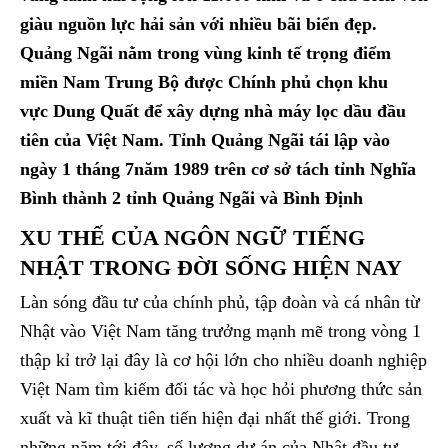
giàu nguồn lực hải sản với nhiều bãi biển đẹp.
Quảng Ngãi nằm trong vùng kinh tế trọng điểm
miền Nam Trung Bộ được Chính phủ chọn khu
vực Dung Quất để xây dựng nhà máy lọc dầu đầu
tiên của Việt Nam. Tỉnh Quảng Ngãi tái lập vào
ngày 1 tháng 7năm 1989 trên cơ sở tách tỉnh Nghĩa
Bình thành 2 tỉnh Quảng Ngãi và Bình Định
XU THẾ CỦA NGÔN NGỮ TIẾNG
NHẬT TRONG ĐỜI SỐNG HIỆN NAY
Làn sóng đầu tư của chính phủ, tập đoàn và cá nhân từ
Nhật vào Việt Nam tăng trưởng mạnh mẽ trong vòng 1
thập kỉ trở lại đây là cơ hội lớn cho nhiều doanh nghiệp
Việt Nam tìm kiếm đối tác và học hỏi phương thức sản
xuất và kĩ thuật tiên tiến hiện đại nhất thế giới. Trong
những năm tới đây, số lượng dự án của Nhật đầu tư