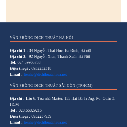
VĂN PHÒNG DỊCH THUẬT HÀ NỘI
Địa chỉ 1 :
34 Nguyễn Thái Học, Ba Đình, Hà nội
Địa chỉ 2:
92 Nguyễn Xiển, Thanh Xuân Hà Nội
Tel:
024.39903758
Điện thoại :
0932232318
Email :
lienhe@dichthuatchaua.net
VĂN PHÒNG DỊCH THUẬT SÀI GÒN (TPHCM)
Địa chỉ :
Lầu 6, Tòa nhà Master, 155 Hai Bà Trưng, P6, Quận 3,
HCM
Tel :
028.66829216
Điện thoại :
0932237939
Email :
lienhe@dichthuatchaua.net