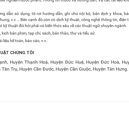
ng dẫn sử dụng, tờ rơi hướng dẫn, ghi chú nội bộ, bản dịch y khoa, bá
hung, v.v … Bên cạnh đó còn có dịch kỹ thuật, công nghệ thông tin, điện tử
t kỹ thuật đòi hỏi phải có kiến thức sâu về các thuật ngữ chuyên ngành.
, kịch bản phim, tạp chí, sách, bản thảo, thư và tiểu sử.
i liệu kế toán, báo cáo, v.v..
HUẬT CHÚNG TÔI
ạnh, Huyện Thạnh Hoá, Huyện Đức Huệ, Huyện Đức Hoà, Hu
 Tân Trụ, Huyện Cần Đước, Huyện Cần Giuộc, Huyện Tân Hưng.