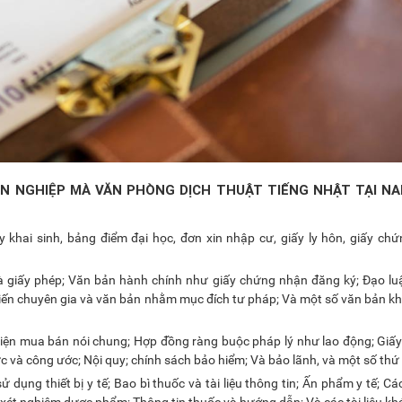
ÊN NGHIỆP MÀ VĂN PHÒNG DỊCH THUẬT TIẾNG NHẬT TẠI NA
 khai sinh, bảng điểm đại học, đơn xin nhập cư, giấy ly hôn, giấy chứ
a và giấy phép; Văn bản hành chính như giấy chứng nhận đăng ký; Đạo l
ý kiến ​​chuyên gia và văn bản nhằm mục đích tư pháp; Và một số văn bản k
u kiện mua bán nói chung; Hợp đồng ràng buộc pháp lý như lao động; Giấ
 và công ước; Nội quy; chính sách bảo hiểm; Và bảo lãnh, và một số thứ
 dụng thiết bị y tế; Bao bì thuốc và tài liệu thông tin; Ấn phẩm y tế; Cá
xét nghiệm dược phẩm; Thông tin thuốc và hướng dẫn; Và các tài liệu khá