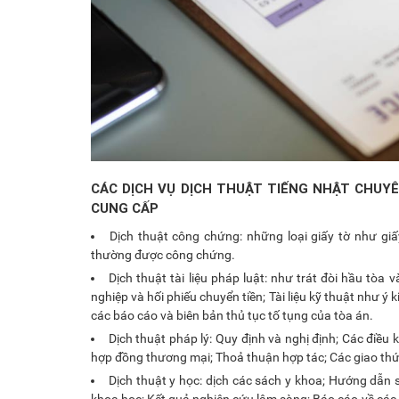
CÁC DỊCH VỤ DỊCH THUẬT TIẾNG NHẬT CHUY
CUNG CẤP
Dịch thuật công chứng: những loại giấy tờ như giấy
thường được công chứng.
Dịch thuật tài liệu pháp luật: như trát đòi hầu tò
nghiệp và hối phiếu chuyển tiền; Tài liệu kỹ thuật như 
các báo cáo và biên bản thủ tục tố tụng của tòa án.
Dịch thuật pháp lý: Quy định và nghị định; Các điề
hợp đồng thương mại; Thoả thuận hợp tác; Các giao thức
Dịch thuật y học: dịch các sách y khoa; Hướng dẫn sử
khoa học; Kết quả nghiên cứu lâm sàng; Báo cáo về các 