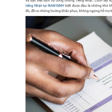
và đặc biệt dịch vụ công chứng Tiếng Nhật. Luôn lấy s
tiếng Nhật tại NAM ĐịNH
biết được đâu là những khó kh
đó, đề ra những hướng khắc phục, không ngừng hỗ trợ k