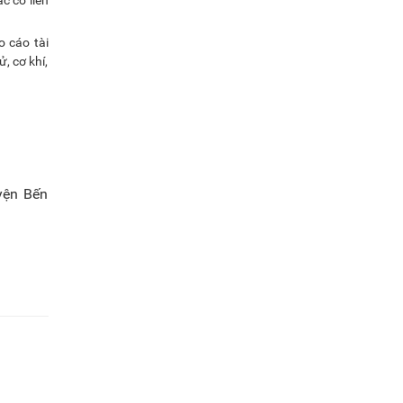
o cáo tài
, cơ khí,
yện Bến