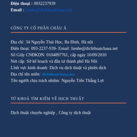
Điện thoại :
0932237939
Email :
lienhe@dichthuatchaua.net
CÔNG TY CỔ PHẦN CHÂU Á
Địa chỉ: 34 Nguyễn Thái Học, Ba Đình, Hà nội
Điện thoại: 093-2237-939- Email: lienhe@dichthuatchaua.net
Số Giấy CNĐKDN: 0104897761, cấp ngày 10/09/2010
Nơi cấp: Sở kế hoạch và đầu tư thành phố Hà Nội
Lĩnh vực kinh doanh: Dịch vụ dịch thuật và phiên dịch
Địa chỉ tên miền:
dichthuatchaua.net
Tên người chịu trách nhiệm: Nguyễn Tiến Thắng Lợi
TỪ KHOÁ TÌM KIẾM VỀ DỊCH THUẬT
Dịch thuật chuyên nghiệp
,
Công ty dịch thuật