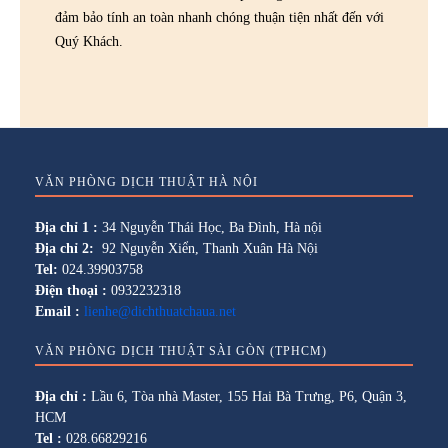
đảm bảo tính an toàn nhanh chóng thuận tiện nhất đến với
Quý Khách.
VĂN PHÒNG DỊCH THUẬT HÀ NỘI
Địa chỉ 1 :
34 Nguyễn Thái Học, Ba Đình, Hà nội
Địa chỉ 2:
92 Nguyễn Xiển, Thanh Xuân Hà Nội
Tel:
024.39903758
Điện thoại :
0932232318
Email :
lienhe@dichthuatchaua.net
VĂN PHÒNG DỊCH THUẬT SÀI GÒN (TPHCM)
Địa chỉ :
Lầu 6, Tòa nhà Master, 155 Hai Bà Trưng, P6, Quận 3,
HCM
Tel :
028.66829216