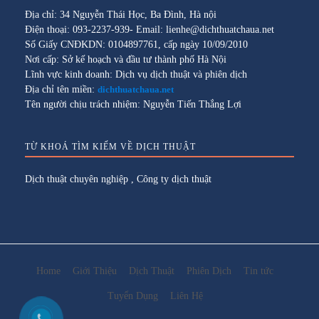
Địa chỉ: 34 Nguyễn Thái Học, Ba Đình, Hà nội
Điện thoại: 093-2237-939- Email: lienhe@dichthuatchaua.net
Số Giấy CNĐKDN: 0104897761, cấp ngày 10/09/2010
Nơi cấp: Sở kế hoạch và đầu tư thành phố Hà Nội
Lĩnh vực kinh doanh: Dịch vụ dịch thuật và phiên dịch
Địa chỉ tên miền:
dichthuatchaua.net
Tên người chịu trách nhiệm: Nguyễn Tiến Thắng Lợi
TỪ KHOÁ TÌM KIẾM VỀ DỊCH THUẬT
Dịch thuật chuyên nghiệp
,
Công ty dịch thuật
Home
Giới Thiệu
Dịch Thuật
Phiên Dịch
Tin tức
Tuyển Dụng
Liên Hệ