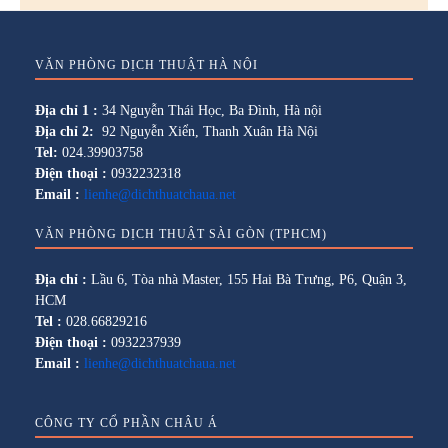
VĂN PHÒNG DỊCH THUẬT HÀ NỘI
Địa chỉ 1 :
34 Nguyễn Thái Học, Ba Đình, Hà nội
Địa chỉ 2:
92 Nguyễn Xiển, Thanh Xuân Hà Nội
Tel:
024.39903758
Điện thoại :
0932232318
Email :
lienhe@dichthuatchaua.net
VĂN PHÒNG DỊCH THUẬT SÀI GÒN (TPHCM)
Địa chỉ :
Lầu 6, Tòa nhà Master, 155 Hai Bà Trưng, P6, Quận 3,
HCM
Tel :
028.66829216
Điện thoại :
0932237939
Email :
lienhe@dichthuatchaua.net
CÔNG TY CỔ PHẦN CHÂU Á