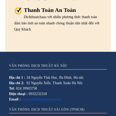
Thanh Toán An Toàn
Dichthuatchaua với nhiều phương thức thanh toán
đảm bảo tính an toàn nhanh chóng thuận tiện nhất đến với
Quý Khách.
VĂN PHÒNG DỊCH THUẬT HÀ NỘI
Địa chỉ 1 :
34 Nguyễn Thái Học, Ba Đình, Hà nội
Địa chỉ 2:
92 Nguyễn Xiển, Thanh Xuân Hà Nội
Tel:
024.39903758
Điện thoại :
0932232318
Email :
lienhe@dichthuatchaua.net
VĂN PHÒNG DỊCH THUẬT SÀI GÒN (TPHCM)