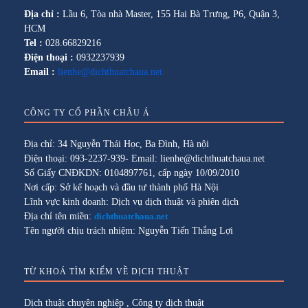
Địa chỉ :
Lầu 6, Tòa nhà Master, 155 Hai Bà Trưng, P6, Quận 3,
HCM
Tel :
028.66829216
Điện thoại :
0932237939
Email :
lienhe@dichthuatchaua.net
CÔNG TY CỔ PHẦN CHÂU Á
Địa chỉ: 34 Nguyễn Thái Học, Ba Đình, Hà nội
Điện thoại: 093-2237-939- Email: lienhe@dichthuatchaua.net
Số Giấy CNĐKDN: 0104897761, cấp ngày 10/09/2010
Nơi cấp: Sở kế hoạch và đầu tư thành phố Hà Nội
Lĩnh vực kinh doanh: Dịch vụ dịch thuật và phiên dịch
Địa chỉ tên miền:
dichthuatchaua.net
Tên người chịu trách nhiệm: Nguyễn Tiến Thắng Lợi
TỪ KHOÁ TÌM KIẾM VỀ DỊCH THUẬT
Dịch thuật chuyên nghiệp
,
Công ty dịch thuật