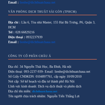
Email :
lienhe@dichthuatchaua.net
VĂN PHÒNG DỊCH THUẬT SÀI GÒN (TPHCM)
Địa chỉ :
Lầu 6, Tòa nhà Master, 155 Hai Bà Trưng, P6, Quận 3,
HCM
Tel :
028.66829216
Điện thoại :
0932237939
Email :
lienhe@dichthuatchaua.net
CÔNG TY CỔ PHẦN CHÂU Á
Địa chỉ: 34 Nguyễn Thái Học, Ba Đình, Hà nội
Điện thoại: 093-2237-939- Email: lienhe@dichthuatchaua.net
Số Giấy CNĐKDN: 0104897761, cấp ngày 10/09/2010
Nơi cấp: Sở kế hoạch và đầu tư thành phố Hà Nội
Lĩnh vực kinh doanh: Dịch vụ dịch thuật và phiên dịch
Địa chỉ tên miền:
dichthuatchaua.net
Tên người chịu trách nhiệm: Nguyễn Tiến Thắng Lợi