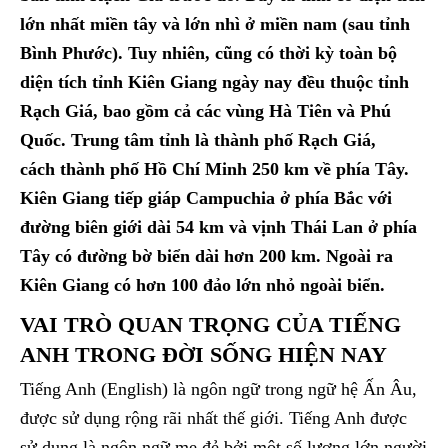
lớn nhất miền tây và lớn nhì ở miền nam (sau tỉnh
Bình Phước). Tuy nhiên, cũng có thời kỳ toàn bộ
diện tích tỉnh Kiên Giang ngày nay đều thuộc tỉnh
Rạch Giá, bao gồm cả các vùng Hà Tiên và Phú
Quốc. Trung tâm tỉnh là thành phố Rạch Giá,
cách thành phố Hồ Chí Minh 250 km về phía Tây.
Kiên Giang tiếp giáp Campuchia ở phía Bắc với
đường biên giới dài 54 km và vịnh Thái Lan ở phía
Tây có đường bờ biển dài hơn 200 km. Ngoài ra
Kiên Giang có hơn 100 đảo lớn nhỏ ngoài biển.
VAI TRÒ QUAN TRỌNG CỦA TIẾNG
ANH TRONG ĐỜI SỐNG HIỆN NAY
Tiếng Anh (English) là ngôn ngữ trong ngữ hệ Ấn Âu,
được sử dụng rộng rãi nhất thế giới. Tiếng Anh được
sử dụng là ngôn ngữ mẹ đẻ bởi một số lượng lớn người