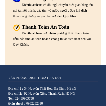
Dichthuatchaua có đội ngũ chuyên biệt giao hàng tận
nơi tại nội thành, các tỉnh và nước ngoài . Sau khi dịch
thuật công chứng sẽ giao tận nơi đến Quý Khách.
Thanh Toán An Toàn
Dichthuatchaua với nhiều phương thức thanh toán
đảm bảo tính an toàn nhanh chóng thuận tiện nhất đến với
Quý Khách.
VĂN PHÒNG DỊCH THUẬT HÀ NỘI
Địa chỉ 1 :
34 Nguyễn Thái Học, Ba Đình, Hà nội
Địa chỉ 2:
92 Nguyễn Xiển, Thanh Xuân Hà Nội
Tel:
024.39903758
Điện thoại :
0932232318