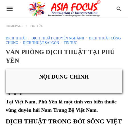
HOMEPAGE
TIN TỨC
DỊCH THUẬT
DỊCH THUẬT CHUYÊN NGHÀNH
DỊCH THUẬT CÔNG
CHỨNG
DỊCH THUẬT SÀI GÒN
TIN TỨC
VĂN PHÒNG DỊCH THUẬT TẠI PHÚ
YÊN
NỘI DUNG CHÍNH
Tại Việt Nam, Phú Yên là một tỉnh ven biển thuộc
vùng duyên hải Nam Trung Bộ Việt Nam.
DỊCH THUẬT TRONG ĐỜI SỐNG VIỆT