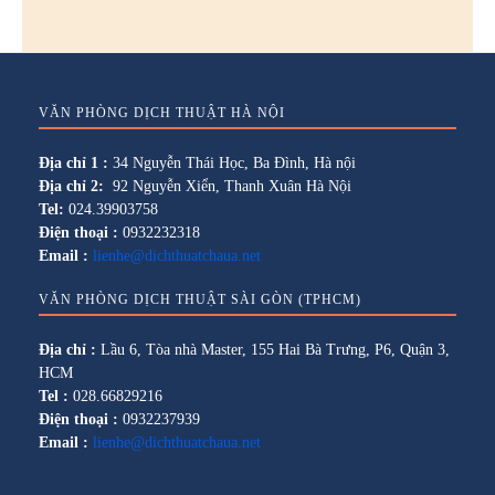
VĂN PHÒNG DỊCH THUẬT HÀ NỘI
Địa chỉ 1 :
34 Nguyễn Thái Học, Ba Đình, Hà nội
Địa chỉ 2:
92 Nguyễn Xiển, Thanh Xuân Hà Nội
Tel:
024.39903758
Điện thoại :
0932232318
Email :
lienhe@dichthuatchaua.net
VĂN PHÒNG DỊCH THUẬT SÀI GÒN (TPHCM)
Địa chỉ :
Lầu 6, Tòa nhà Master, 155 Hai Bà Trưng, P6, Quận 3,
HCM
Tel :
028.66829216
Điện thoại :
0932237939
Email :
lienhe@dichthuatchaua.net