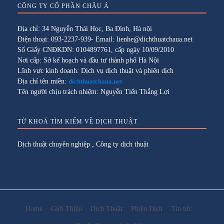
CÔNG TY CỔ PHẦN CHÂU Á
Địa chỉ: 34 Nguyễn Thái Học, Ba Đình, Hà nội
Điện thoại: 093-2237-939- Email: lienhe@dichthuatchaua.net
Số Giấy CNĐKDN: 0104897761, cấp ngày 10/09/2010
Nơi cấp: Sở kế hoạch và đầu tư thành phố Hà Nội
Lĩnh vực kinh doanh: Dịch vụ dịch thuật và phiên dịch
Địa chỉ tên miền:
dichthuatchaua.net
Tên người chịu trách nhiệm: Nguyễn Tiến Thắng Lợi
TỪ KHOÁ TÌM KIẾM VỀ DỊCH THUẬT
Dịch thuật chuyên nghiệp
,
Công ty dịch thuật
Home
Giới Thiệu
Dịch Thuật
Phiên Dịch
Tin tức