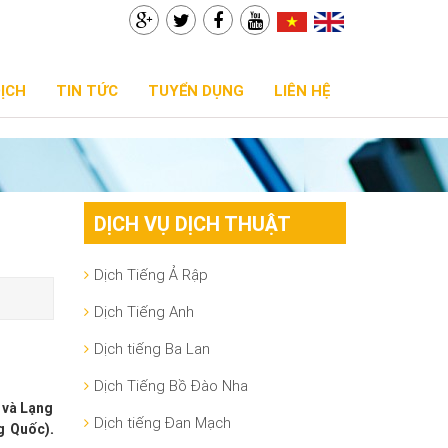
DỊCH
TIN TỨC
TUYỂN DỤNG
LIÊN HỆ
DỊCH VỤ DỊCH THUẬT
Dịch Tiếng Ả Rập
Dịch Tiếng Anh
Dịch tiếng Ba Lan
Dịch Tiếng Bồ Đào Nha
 và Lạng
Dịch tiếng Đan Mạch
g Quốc).