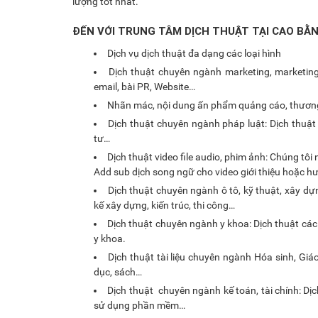
lượng tốt nhất.
ĐẾN VỚI TRUNG TÂM DỊCH THUẬT TẠI CAO BẰ
Dịch vụ dịch thuật đa dạng các loại hình
Dịch thuật chuyên ngành marketing, marketing 
email, bài PR, Website…
Nhãn mác, nội dung ấn phẩm quảng cáo, thương 
Dịch thuật chuyên ngành pháp luật: Dịch thuật 
tư…
Dịch thuật video file audio, phim ảnh: Chúng tôi 
Add sub dịch song ngữ cho video giới thiệu hoặc
Dịch thuật chuyên ngành ô tô, kỹ thuật, xây dự
kế xây dựng, kiến trúc, thi công…
Dịch thuật chuyên ngành y khoa: Dịch thuật các
y khoa.
Dịch thuật tài liệu chuyên ngành Hóa sinh, Giá
dục, sách…
Dịch thuật chuyên ngành kế toán, tài chính: Dịc
sử dụng phần mềm…