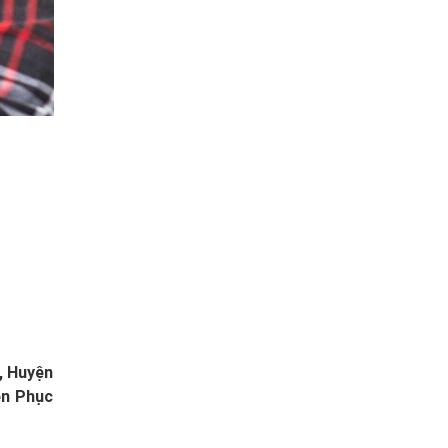
, Huyện
ện Phục