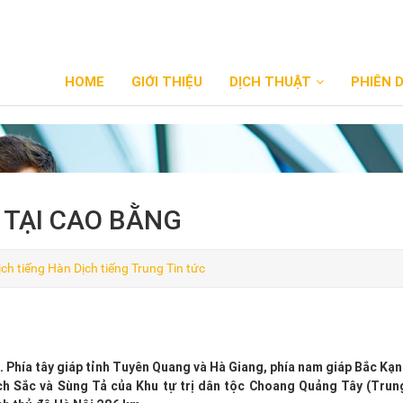
HOME
GIỚI THIỆU
DỊCH THUẬT
PHIÊN 
 TẠI CAO BẰNG
ịch tiếng Hàn
Dịch tiếng Trung
Tin tức
 Phía tây giáp tỉnh Tuyên Quang và Hà Giang, phía nam giáp Bắc Kạn
ách Sắc và Sùng Tả của Khu tự trị dân tộc Choang Quảng Tây (Trun