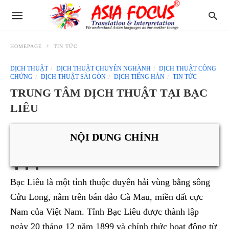
HOMEPAGE
TIN TỨC
DỊCH THUẬT
DỊCH THUẬT CHUYÊN NGHÀNH
DỊCH THUẬT CÔNG
CHỨNG
DỊCH THUẬT SÀI GÒN
DỊCH TIẾNG HÀN
TIN TỨC
TRUNG TÂM DỊCH THUẬT TẠI BẠC
LIÊU
NỘI DUNG CHÍNH
Bạc Liêu là một tỉnh thuộc duyên hải vùng bằng sông
Cửu Long, nằm trên bán đảo Cà Mau, miền đất cực
Nam của Việt Nam. Tỉnh Bạc Liêu được thành lập
ngày 20 tháng 12 năm 1899 và chính thức hoạt động từ