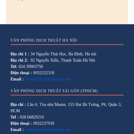
VĂN PHÒNG DỊCH THUẬT HÀ NỘI
Địa chỉ 1 :
34 Nguyễn Thái Học, Ba Đình, Hà nội
Địa chỉ 2:
92 Nguyễn Xiển, Thanh Xuân Hà Nội
Tel:
024.39903758
Điện thoại :
0932232318
Email :
lienhe@dichthuatchaua.net
VĂN PHÒNG DỊCH THUẬT SÀI GÒN (TPHCM)
Địa chỉ :
Lầu 6, Tòa nhà Master, 155 Hai Bà Trưng, P6, Quận 3,
HCM
Tel :
028.66829216
Điện thoại :
0932237939
Email :
lienhe@dichthuatchaua.net