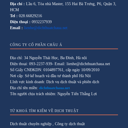
Địa chỉ :
Lầu 6, Tòa nhà Master, 155 Hai Bà Trưng, P6, Quận 3,
HCM
Tel :
028.66829216
Điện thoại :
0932237939
Email :
lienhe@dichthuatchaua.net
CÔNG TY CỔ PHẦN CHÂU Á
Địa chỉ: 34 Nguyễn Thái Học, Ba Đình, Hà nội
Điện thoại: 093-2237-939- Email: lienhe@dichthuatchaua.net
Số Giấy CNĐKDN: 0104897761, cấp ngày 10/09/2010
Nơi cấp: Sở kế hoạch và đầu tư thành phố Hà Nội
Lĩnh vực kinh doanh: Dịch vụ dịch thuật và phiên dịch
Địa chỉ tên miền:
dichthuatchaua.net
Tên người chịu trách nhiệm: Nguyễn Tiến Thắng Lợi
TỪ KHOÁ TÌM KIẾM VỀ DỊCH THUẬT
Dịch thuật chuyên nghiệp
,
Công ty dịch thuật