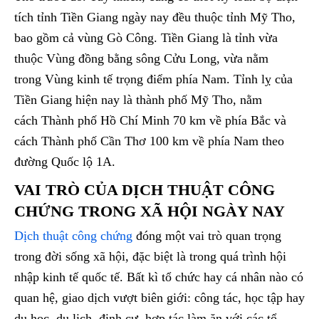
tích tỉnh Tiền Giang ngày nay đều thuộc tỉnh Mỹ Tho,
bao gồm cả vùng Gò Công. Tiền Giang là tỉnh vừa
thuộc Vùng đồng bằng sông Cửu Long, vừa nằm
trong Vùng kinh tế trọng điểm phía Nam. Tỉnh lỵ của
Tiền Giang hiện nay là thành phố Mỹ Tho, nằm
cách Thành phố Hồ Chí Minh 70 km về phía Bắc và
cách Thành phố Cần Thơ 100 km về phía Nam theo
đường Quốc lộ 1A.
VAI TRÒ CỦA DỊCH THUẬT CÔNG
CHỨNG TRONG XÃ HỘI NGÀY NAY
Dịch thuật công chứng
đóng một vai trò quan trọng
trong đời sống xã hội, đặc biệt là trong quá trình hội
nhập kinh tế quốc tế. Bất kì tổ chức hay cá nhân nào có
quan hệ, giao dịch vượt biên giới: công tác, học tập hay
du học, du lịch, định cư, hợp tác làm ăn với các tổ