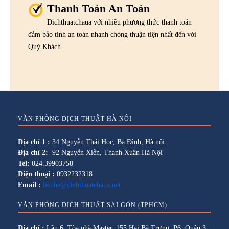
Thanh Toán An Toàn
Dichthuatchaua với nhiều phương thức thanh toán
đảm bảo tính an toàn nhanh chóng thuận tiện nhất đến với
Quý Khách.
VĂN PHÒNG DỊCH THUẬT HÀ NỘI
Địa chỉ 1 :
34 Nguyễn Thái Học, Ba Đình, Hà nội
Địa chỉ 2:
92 Nguyễn Xiển, Thanh Xuân Hà Nội
Tel:
024.39903758
Điện thoại :
0932232318
Email :
lienhe@dichthuatchaua.net
VĂN PHÒNG DỊCH THUẬT SÀI GÒN (TPHCM)
Địa chỉ :
Lầu 6, Tòa nhà Master, 155 Hai Bà Trưng, P6, Quận 3,