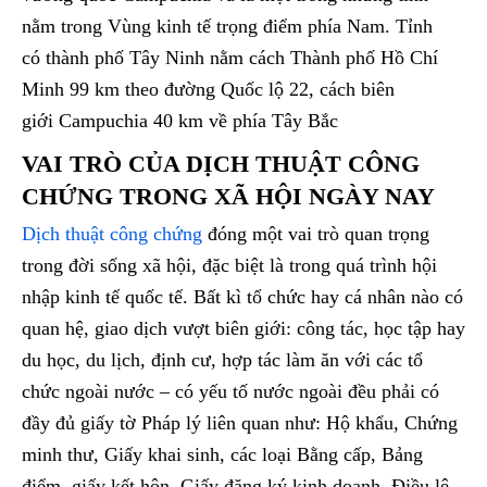
nằm trong Vùng kinh tế trọng điểm phía Nam. Tỉnh
có thành phố Tây Ninh nằm cách Thành phố Hồ Chí
Minh 99 km theo đường Quốc lộ 22, cách biên
giới Campuchia 40 km về phía Tây Bắc
VAI TRÒ CỦA DỊCH THUẬT CÔNG
CHỨNG TRONG XÃ HỘI NGÀY NAY
Dịch thuật công chứng
đóng một vai trò quan trọng
trong đời sống xã hội, đặc biệt là trong quá trình hội
nhập kinh tế quốc tế. Bất kì tổ chức hay cá nhân nào có
quan hệ, giao dịch vượt biên giới: công tác, học tập hay
du học, du lịch, định cư, hợp tác làm ăn với các tổ
chức ngoài nước – có yếu tố nước ngoài đều phải có
đầy đủ giấy tờ Pháp lý liên quan như: Hộ khẩu, Chứng
minh thư, Giấy khai sinh, các loại Bằng cấp, Bảng
điểm, giấy kết hôn, Giấy đăng ký kinh doanh, Điều lệ,