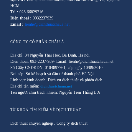
HCM
Tel :
028.66829216
Điện thoại :
0932237939
Email :
lienhe@dichthuatchaua.net
CÔNG TY CỔ PHẦN CHÂU Á
Địa chỉ: 34 Nguyễn Thái Học, Ba Đình, Hà nội
Điện thoại: 093-2237-939- Email: lienhe@dichthuatchaua.net
Số Giấy CNĐKDN: 0104897761, cấp ngày 10/09/2010
Nơi cấp: Sở kế hoạch và đầu tư thành phố Hà Nội
Lĩnh vực kinh doanh: Dịch vụ dịch thuật và phiên dịch
Địa chỉ tên miền:
dichthuatchaua.net
Tên người chịu trách nhiệm: Nguyễn Tiến Thắng Lợi
TỪ KHOÁ TÌM KIẾM VỀ DỊCH THUẬT
Dịch thuật chuyên nghiệp
,
Công ty dịch thuật