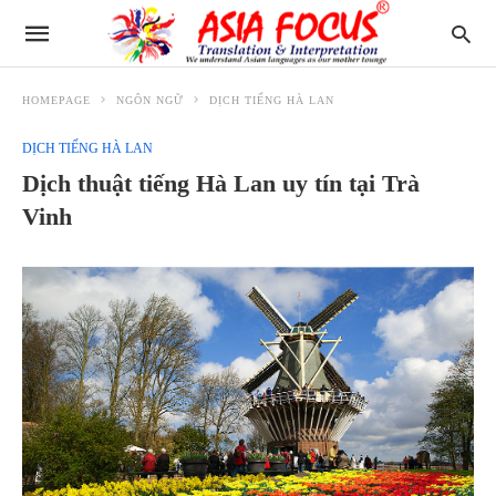
HOMEPAGE
NGÔN NGỮ
DỊCH TIẾNG HÀ LAN
DỊCH TIẾNG HÀ LAN
Dịch thuật tiếng Hà Lan uy tín tại Trà
Vinh