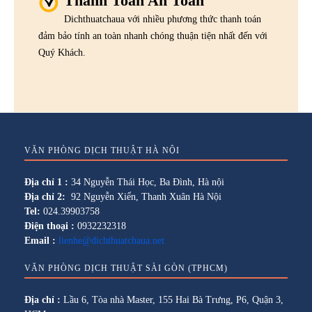
Thanh Toán An Toàn
Dichthuatchaua với nhiều phương thức thanh toán
đảm bảo tính an toàn nhanh chóng thuận tiện nhất đến với
Quý Khách.
VĂN PHÒNG DỊCH THUẬT HÀ NỘI
Địa chỉ 1 :
34 Nguyễn Thái Học, Ba Đình, Hà nội
Địa chỉ 2:
92 Nguyễn Xiển, Thanh Xuân Hà Nội
Tel:
024.39903758
Điện thoại :
0932232318
Email :
lienhe@dichthuatchaua.net
VĂN PHÒNG DỊCH THUẬT SÀI GÒN (TPHCM)
Địa chỉ :
Lầu 6, Tòa nhà Master, 155 Hai Bà Trưng, P6, Quận 3,