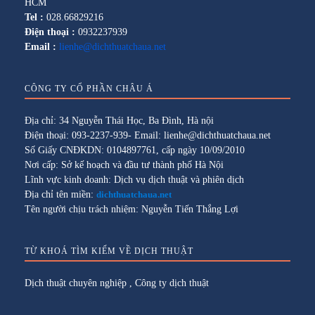
HCM
Tel :
028.66829216
Điện thoại :
0932237939
Email :
lienhe@dichthuatchaua.net
CÔNG TY CỔ PHẦN CHÂU Á
Địa chỉ: 34 Nguyễn Thái Học, Ba Đình, Hà nội
Điện thoại: 093-2237-939- Email: lienhe@dichthuatchaua.net
Số Giấy CNĐKDN: 0104897761, cấp ngày 10/09/2010
Nơi cấp: Sở kế hoạch và đầu tư thành phố Hà Nội
Lĩnh vực kinh doanh: Dịch vụ dịch thuật và phiên dịch
Địa chỉ tên miền:
dichthuatchaua.net
Tên người chịu trách nhiệm: Nguyễn Tiến Thắng Lợi
TỪ KHOÁ TÌM KIẾM VỀ DỊCH THUẬT
Dịch thuật chuyên nghiệp
,
Công ty dịch thuật