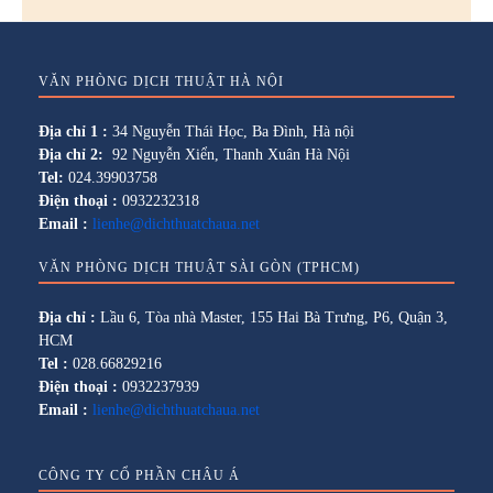
VĂN PHÒNG DỊCH THUẬT HÀ NỘI
Địa chỉ 1 :
34 Nguyễn Thái Học, Ba Đình, Hà nội
Địa chỉ 2:
92 Nguyễn Xiển, Thanh Xuân Hà Nội
Tel:
024.39903758
Điện thoại :
0932232318
Email :
lienhe@dichthuatchaua.net
VĂN PHÒNG DỊCH THUẬT SÀI GÒN (TPHCM)
Địa chỉ :
Lầu 6, Tòa nhà Master, 155 Hai Bà Trưng, P6, Quận 3,
HCM
Tel :
028.66829216
Điện thoại :
0932237939
Email :
lienhe@dichthuatchaua.net
CÔNG TY CỔ PHẦN CHÂU Á