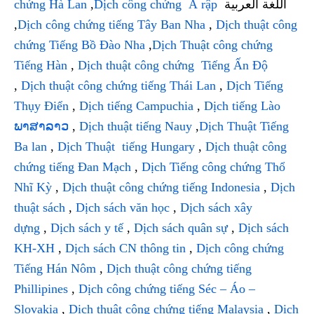
chứng Hà Lan
,
Dịch công chứng Ả rập
اللغة العربية
,
Dịch công chứng tiếng Tây Ban Nha
,
Dịch thuật công
chứng Tiếng Bồ Đào Nha
,
Dịch Thuật công chứng
Tiếng Hàn
,
Dịch thuật công chứng Tiếng Ấn Độ
,
Dịch thuật công chứng tiếng Thái Lan
,
Dịch Tiếng
Thụy Điển
,
Dịch tiếng Campuchia
,
Dịch tiếng Lào
ພາສາລາວ
,
Dịch thuật tiếng Nauy
,
Dịch Thuật Tiếng
Ba lan
,
Dịch Thuật tiếng Hungary
,
Dịch thuật công
chứng tiếng Đan Mạch
,
Dịch Tiếng công chứng Thổ
Nhĩ Kỳ
,
Dịch thuật công chứng tiếng Indonesia
,
Dịch
thuật sách
,
Dịch sách văn học
,
Dịch sách xây
dựng
,
Dịch sách y tế
,
Dịch sách quân sự
,
Dịch sách
KH-XH
,
Dịch sách CN thông tin
,
Dịch công chứng
Tiếng Hán Nôm
,
Dịch thuật công chứng tiếng
Phillipines
,
Dịch công chứng tiếng Séc – Áo –
Slovakia
,
Dịch thuật công chứng tiếng Malaysia
,
Dịch