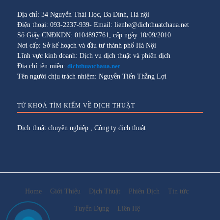
Địa chỉ: 34 Nguyễn Thái Học, Ba Đình, Hà nội
Điện thoại: 093-2237-939- Email: lienhe@dichthuatchaua.net
Số Giấy CNĐKDN: 0104897761, cấp ngày 10/09/2010
Nơi cấp: Sở kế hoạch và đầu tư thành phố Hà Nội
Lĩnh vực kinh doanh: Dịch vụ dịch thuật và phiên dịch
Địa chỉ tên miền:
dichthuatchaua.net
Tên người chịu trách nhiệm: Nguyễn Tiến Thắng Lợi
TỪ KHOÁ TÌM KIẾM VỀ DỊCH THUẬT
Dịch thuật chuyên nghiệp
,
Công ty dịch thuật
Home
Giới Thiệu
Dịch Thuật
Phiên Dịch
Tin tức
Tuyển Dụng
Liên Hệ