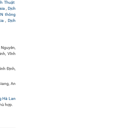
ch Thuật
sia
,
Dịch
CN thông
ia
,
Dịch
i Nguyên,
nh, Vĩnh
nh Định,
Giang, An
ng Hà Lan
phù hợp.