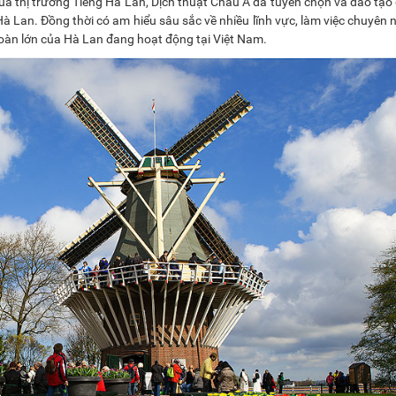
ủa thị trường Tiếng Hà Lan, Dịch thuật Châu Á đã tuyển chọn và đào tạo
à Lan. Đồng thời có am hiểu sâu sắc về nhiều lĩnh vực, làm việc chuyên 
oàn lớn của Hà Lan đang hoạt động tại Việt Nam.