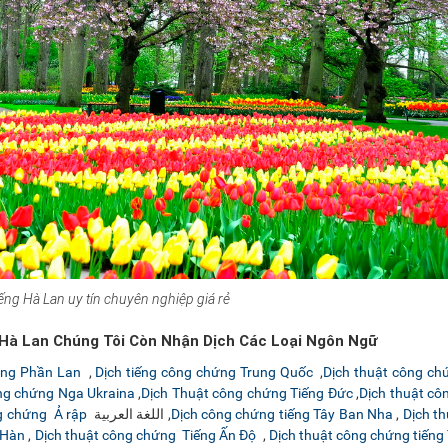
iếng Hà Lan uy tín chuyên nghiệp giá rẻ
g Hà Lan Chúng Tôi Còn Nhận Dịch Các Loại Ngôn Ngữ
hứng Phần Lan
,
Dịch tiếng công chứng Trung Quốc
,
Dịch thuật công ch
ông chứng Nga Ukraina
,
Dịch Thuật công chứng Tiếng Đức
,
Dịch thuật cô
g chứng Ả rập
اللغة العربية ,
Dịch công chứng tiếng Tây Ban Nha
,
Dịch t
 Hàn
,
Dịch thuật công chứng Tiếng Ấn Độ
,
Dịch thuật công chứng tiếng