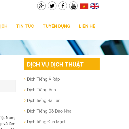
DỊCH
TIN TỨC
TUYỂN DỤNG
LIÊN HỆ
DỊCH VỤ DỊCH THUẬT
Dịch Tiếng Ả Rập
Dịch Tiếng Anh
Dịch tiếng Ba Lan
Dịch Tiếng Bồ Đào Nha
Việt Nam,
Dịch tiếng Đan Mạch
ập và làm