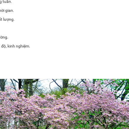
g tuần.
ời gian.
t lượng.
ường.
 độ, kinh nghiệm.