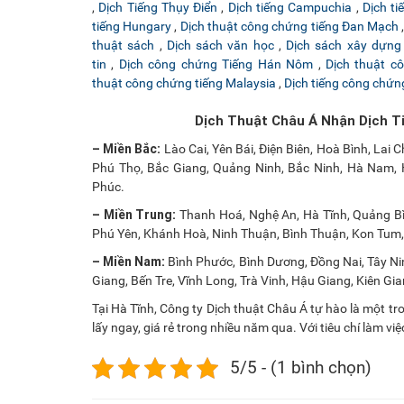
,
Dịch Tiếng Thụy Điển
,
Dịch tiếng Campuchia
,
Dịch t
tiếng Hungary
,
Dịch thuật công chứng tiếng Đan Mạch
thuật sách
,
Dịch sách văn học
,
Dịch sách xây dựng
tin
,
Dịch công chứng Tiếng Hán Nôm
,
Dịch thuật cô
thuật công chứng tiếng Malaysia
,
Dịch tiếng công chứ
Dịch Thuật Châu Á Nhận Dịch T
– Miền Bắc:
Lào Cai, Yên Bái, Điện Biên, Hoà Bình, Lai
Phú Thọ, Bắc Giang, Quảng Ninh, Bắc Ninh, Hà Nam, H
Phúc.
– Miền Trung:
Thanh Hoá, Nghệ An, Hà Tĩnh, Quảng Bì
Phú Yên, Khánh Hoà, Ninh Thuận, Bình Thuận, Kon Tum,
– Miền Nam:
Bình Phước, Bình Dương, Đồng Nai, Tây Ni
Giang, Bến Tre, Vĩnh Long, Trà Vinh, Hậu Giang, Kiên G
Tại Hà Tĩnh, Công ty Dịch thuật Châu Á tự hào là một t
lấy ngay, giá rẻ trong nhiều năm qua. Với tiêu chí làm v
5/5 - (1 bình chọn)