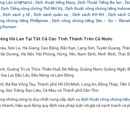
iếng Lào ພາສາລາວ
,
Dịch thuật tiếng Nauy
,
Dịch Thuật Tiếng Ba lan
,
Dị
,
Dịch Tiếng công chứng Thổ Nhĩ Kỳ
,
Dịch thuật công chứng tiếng Indone
,
Dịch sách y tế
,
Dịch sách quân sự
,
Dịch sách KH-XH
,
Dịch sách 
ng chứng tiếng Phillipines
,
Dịch công chứng tiếng Séc – Áo – Slovak
ng Rumani
iếng Hà Lan Tại Tất Cả Các Tỉnh Thành Trên Cả Nước
 Châu, Sơn La, Hà Giang, Cao Bằng, Bắc Kạn, Lạng Sơn, Tuyên Quang, Thá
ải Dương, Hà Nội, Hải Phòng, Hưng Yên, Nam Định, Ninh Bình, Thái Bì
nh, Quảng Trị và Thừa Thiên-Huế, Đà Nẵng, Quảng Nam, Quảng Ngãi, Bì
 Gia Lai, Đắc Lắc, Đắc Nông và Lâm Đồng
nh, Bà Rịa-Vũng Tàu, Thành phố Hồ Chí Minh, Long An, Đồng Tháp, Tiền 
iang, Sóc Trăng, Bạc Liêu, Cà Mau và Thành phố Cần Thơ.
rong những công ty duy nhất cung cấp dịch vụ
dịch thuật công chứng tiế
iệc nhanh, hiệu quả đúng quy định của pháp luật với giá cả cạnh tranh và 