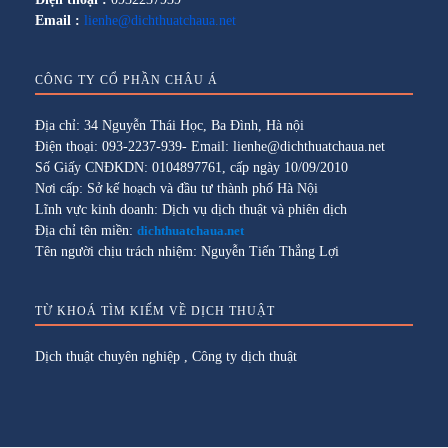
Email :
lienhe@dichthuatchaua.net
CÔNG TY CỔ PHẦN CHÂU Á
Địa chỉ: 34 Nguyễn Thái Học, Ba Đình, Hà nội
Điện thoại: 093-2237-939- Email: lienhe@dichthuatchaua.net
Số Giấy CNĐKDN: 0104897761, cấp ngày 10/09/2010
Nơi cấp: Sở kế hoạch và đầu tư thành phố Hà Nội
Lĩnh vực kinh doanh: Dịch vụ dịch thuật và phiên dịch
Địa chỉ tên miền:
dichthuatchaua.net
Tên người chịu trách nhiệm: Nguyễn Tiến Thắng Lợi
TỪ KHOÁ TÌM KIẾM VỀ DỊCH THUẬT
Dịch thuật chuyên nghiệp
,
Công ty dịch thuật