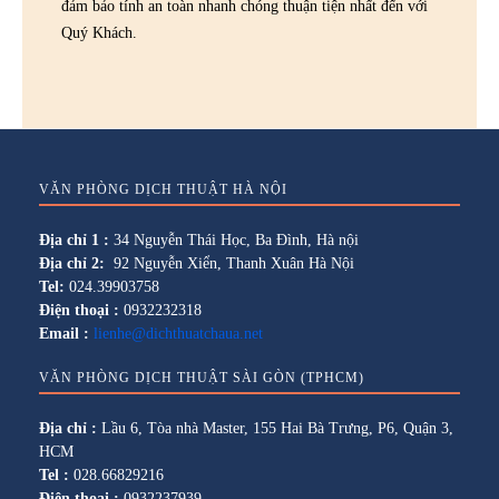
đảm bảo tính an toàn nhanh chóng thuận tiện nhất đến với
Quý Khách.
VĂN PHÒNG DỊCH THUẬT HÀ NỘI
Địa chỉ 1 :
34 Nguyễn Thái Học, Ba Đình, Hà nội
Địa chỉ 2:
92 Nguyễn Xiển, Thanh Xuân Hà Nội
Tel:
024.39903758
Điện thoại :
0932232318
Email :
lienhe@dichthuatchaua.net
VĂN PHÒNG DỊCH THUẬT SÀI GÒN (TPHCM)
Địa chỉ :
Lầu 6, Tòa nhà Master, 155 Hai Bà Trưng, P6, Quận 3,
HCM
Tel :
028.66829216
Điện thoại :
0932237939