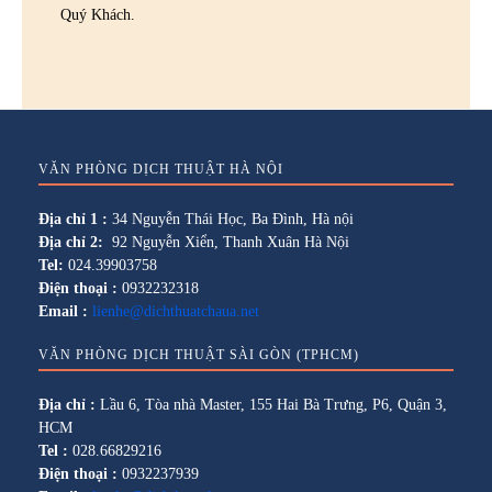
Quý Khách.
VĂN PHÒNG DỊCH THUẬT HÀ NỘI
Địa chỉ 1 :
34 Nguyễn Thái Học, Ba Đình, Hà nội
Địa chỉ 2:
92 Nguyễn Xiển, Thanh Xuân Hà Nội
Tel:
024.39903758
Điện thoại :
0932232318
Email :
lienhe@dichthuatchaua.net
VĂN PHÒNG DỊCH THUẬT SÀI GÒN (TPHCM)
Địa chỉ :
Lầu 6, Tòa nhà Master, 155 Hai Bà Trưng, P6, Quận 3,
HCM
Tel :
028.66829216
Điện thoại :
0932237939