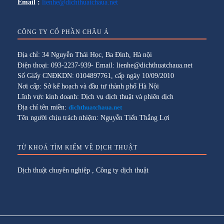
Email :
lienhe@dichthuatchaua.net
CÔNG TY CỔ PHẦN CHÂU Á
Địa chỉ: 34 Nguyễn Thái Học, Ba Đình, Hà nội
Điện thoại: 093-2237-939- Email: lienhe@dichthuatchaua.net
Số Giấy CNĐKDN: 0104897761, cấp ngày 10/09/2010
Nơi cấp: Sở kế hoạch và đầu tư thành phố Hà Nội
Lĩnh vực kinh doanh: Dịch vụ dịch thuật và phiên dịch
Địa chỉ tên miền:
dichthuatchaua.net
Tên người chịu trách nhiệm: Nguyễn Tiến Thắng Lợi
TỪ KHOÁ TÌM KIẾM VỀ DỊCH THUẬT
Dịch thuật chuyên nghiệp
,
Công ty dịch thuật