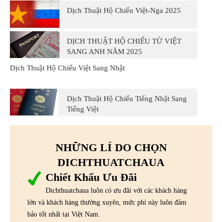
Dịch Thuật Hộ Chiếu Việt-Nga 2025
DỊCH THUẬT HỘ CHIẾU TỪ VIỆT
SANG ANH NĂM 2025
Dịch Thuật Hộ Chiếu Việt Sang Nhật
Dịch Thuật Hộ Chiếu Tiếng Nhật Sang
Tiếng Việt
NHỮNG LÍ DO CHỌN
DICHTHUATCHAUA
Chiết Khấu Ưu Đãi
Dichthuatchaua luôn có ưu đãi với các khách hàng
lớn và khách hàng thường xuyên, mức phí này luôn đảm
bảo tốt nhất tại Việt Nam.