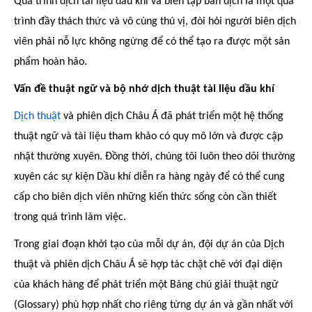
Quá trình dịch tài liệu dầu khí và biên tập bản dịch là một quá
trình đầy thách thức và vô cùng thú vị, đòi hỏi người biên dịch
viên phải nỗ lực không ngừng để có thể tạo ra được một sản
phẩm hoàn hảo.
Vấn đề thuật ngữ và bộ nhớ dịch thuật tài liệu dầu khí
Dịch thuật
và phiên dịch Châu Á đã phát triển một hệ thống
thuật ngữ và tài liệu tham khảo có quy mô lớn và được cập
nhật thường xuyên. Đồng thời, chúng tôi luôn theo dõi thường
xuyên các sự kiện Dầu khí diễn ra hàng ngày để có thể cung
cấp cho biên dịch viên những kiến thức sống còn cần thiết
trong quá trình làm việc.
Trong giai đoạn khởi tạo của mỗi dự án, đội dự án của Dịch
thuật và phiên dịch Châu Á sẽ hợp tác chặt chẽ với đại diện
của khách hàng để phát triển một Bảng chú giải thuật ngữ
(Glossary) phù hợp nhất cho riêng từng dự án và gần nhất với