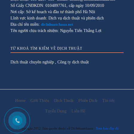
Số Giấy CNĐKDN: 0104897761, cấp ngày 10/09/2010
Nơi cấp: Sở kế hoạch và đầu tư thành phố Hà Nội
Lĩnh vực kinh doanh: Dịch vụ dịch thuật và phiên dịch
Địa chỉ tên miền:
dichthuatchaua.net
Tên người chịu trách nhiệm: Nguyễn Tiến Thắng Lợi
TỪ KHOÁ TÌM KIẾM VỀ DỊCH THUẬT
Dịch thuật chuyên nghiệp
,
Công ty dịch thuật
Home
Giới Thiệu
Dịch Thuật
Phiên Dịch
Tin tức
Tuyển Dụng
Liên Hệ
@Copyright 2012. Bản quyền thuộc về Dichthuatchaua
Xem bản đầy đủ