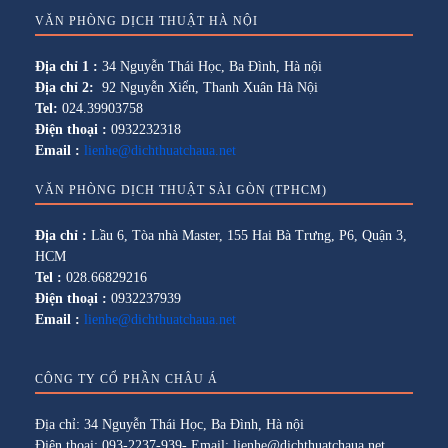
VĂN PHÒNG DỊCH THUẬT HÀ NỘI
Địa chỉ 1 :
34 Nguyễn Thái Học, Ba Đình, Hà nội
Địa chỉ 2:
92 Nguyễn Xiển, Thanh Xuân Hà Nội
Tel:
024.39903758
Điện thoại :
0932232318
Email :
lienhe@dichthuatchaua.net
VĂN PHÒNG DỊCH THUẬT SÀI GÒN (TPHCM)
Địa chỉ :
Lầu 6, Tòa nhà Master, 155 Hai Bà Trưng, P6, Quận 3,
HCM
Tel :
028.66829216
Điện thoại :
0932237939
Email :
lienhe@dichthuatchaua.net
CÔNG TY CỔ PHẦN CHÂU Á
Địa chỉ: 34 Nguyễn Thái Học, Ba Đình, Hà nội
Điện thoại: 093-2237-939- Email: lienhe@dichthuatchaua.net