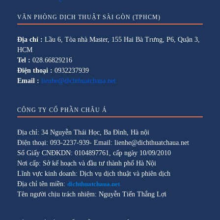
VĂN PHÒNG DỊCH THUẬT SÀI GÒN (TPHCM)
Địa chỉ :
Lầu 6, Tòa nhà Master, 155 Hai Bà Trưng, P6, Quận 3,
HCM
Tel :
028.66829216
Điện thoại :
0932237939
Email :
lienhe@dichthuatchaua.net
CÔNG TY CỔ PHẦN CHÂU Á
Địa chỉ: 34 Nguyễn Thái Học, Ba Đình, Hà nội
Điện thoại: 093-2237-939- Email: lienhe@dichthuatchaua.net
Số Giấy CNĐKDN: 0104897761, cấp ngày 10/09/2010
Nơi cấp: Sở kế hoạch và đầu tư thành phố Hà Nội
Lĩnh vực kinh doanh: Dịch vụ dịch thuật và phiên dịch
Địa chỉ tên miền:
dichthuatchaua.net
Tên người chịu trách nhiệm: Nguyễn Tiến Thắng Lợi