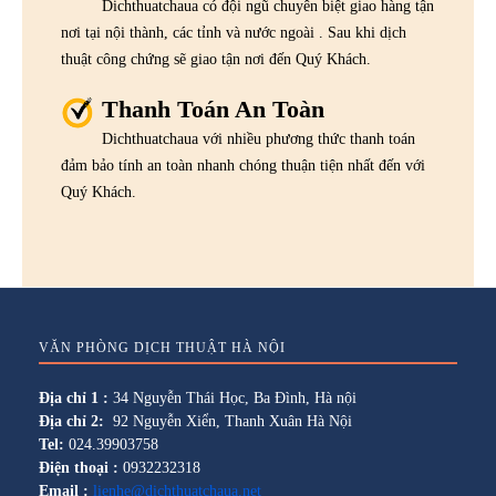
Dichthuatchaua có đội ngũ chuyên biệt giao hàng tận
nơi tại nội thành, các tỉnh và nước ngoài . Sau khi dịch
thuật công chứng sẽ giao tận nơi đến Quý Khách.
Thanh Toán An Toàn
Dichthuatchaua với nhiều phương thức thanh toán
đảm bảo tính an toàn nhanh chóng thuận tiện nhất đến với
Quý Khách.
VĂN PHÒNG DỊCH THUẬT HÀ NỘI
Địa chỉ 1 :
34 Nguyễn Thái Học, Ba Đình, Hà nội
Địa chỉ 2:
92 Nguyễn Xiển, Thanh Xuân Hà Nội
Tel:
024.39903758
Điện thoại :
0932232318
Email :
lienhe@dichthuatchaua.net