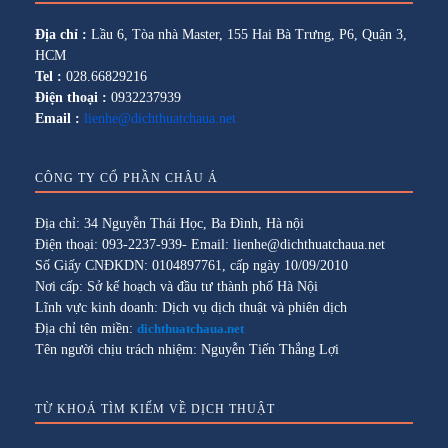
Địa chỉ :
Lầu 6, Tòa nhà Master, 155 Hai Bà Trưng, P6, Quận 3,
HCM
Tel :
028.66829216
Điện thoại :
0932237939
Email :
lienhe@dichthuatchaua.net
CÔNG TY CỔ PHẦN CHÂU Á
Địa chỉ: 34 Nguyễn Thái Học, Ba Đình, Hà nội
Điện thoại: 093-2237-939- Email: lienhe@dichthuatchaua.net
Số Giấy CNĐKDN: 0104897761, cấp ngày 10/09/2010
Nơi cấp: Sở kế hoạch và đầu tư thành phố Hà Nội
Lĩnh vực kinh doanh: Dịch vụ dịch thuật và phiên dịch
Địa chỉ tên miền:
dichthuatchaua.net
Tên người chịu trách nhiệm: Nguyễn Tiến Thắng Lợi
TỪ KHOÁ TÌM KIẾM VỀ DỊCH THUẬT