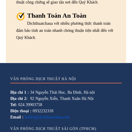
thuật công chứng sẽ giao tận nơi đến Quý Khách.
Thanh Toán An Toàn
Dichthuatchaua với nhiều phương thức thanh toán
đảm bảo tính an toàn nhanh chóng thuận tiện nhất đến với
Quý Khách.
VĂN PHÒNG DỊCH THUẬT HÀ NỘI
Địa chỉ 1 :
34 Nguyễn Thái Học, Ba Đình, Hà nội
Địa chỉ 2:
92 Nguyễn Xiển, Thanh Xuân Hà Nội
Tel:
024.39903758
Điện thoại :
0932232318
Email :
lienhe@dichthuatchaua.net
VĂN PHÒNG DỊCH THUẬT SÀI GÒN (TPHCM)