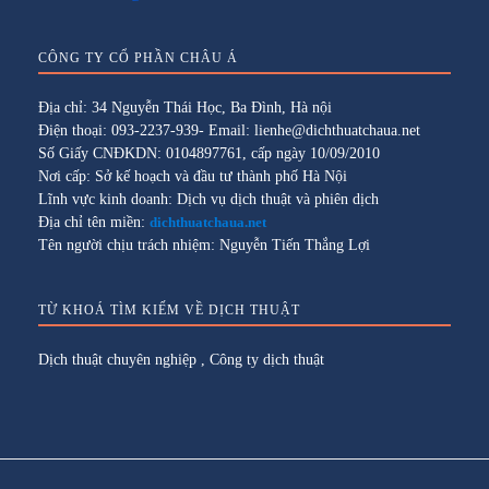
CÔNG TY CỔ PHẦN CHÂU Á
Địa chỉ: 34 Nguyễn Thái Học, Ba Đình, Hà nội
Điện thoại: 093-2237-939- Email: lienhe@dichthuatchaua.net
Số Giấy CNĐKDN: 0104897761, cấp ngày 10/09/2010
Nơi cấp: Sở kế hoạch và đầu tư thành phố Hà Nội
Lĩnh vực kinh doanh: Dịch vụ dịch thuật và phiên dịch
Địa chỉ tên miền:
dichthuatchaua.net
Tên người chịu trách nhiệm: Nguyễn Tiến Thắng Lợi
TỪ KHOÁ TÌM KIẾM VỀ DỊCH THUẬT
Dịch thuật chuyên nghiệp
,
Công ty dịch thuật