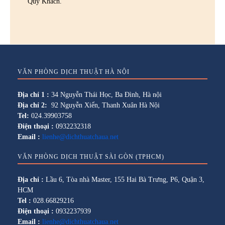
Quý Khách.
VĂN PHÒNG DỊCH THUẬT HÀ NỘI
Địa chỉ 1 :
34 Nguyễn Thái Học, Ba Đình, Hà nội
Địa chỉ 2:
92 Nguyễn Xiển, Thanh Xuân Hà Nội
Tel:
024.39903758
Điện thoại :
0932232318
Email :
lienhe@dichthuatchaua.net
VĂN PHÒNG DỊCH THUẬT SÀI GÒN (TPHCM)
Địa chỉ :
Lầu 6, Tòa nhà Master, 155 Hai Bà Trưng, P6, Quận 3,
HCM
Tel :
028.66829216
Điện thoại :
0932237939
Email :
lienhe@dichthuatchaua.net