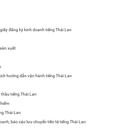
, giấy đăng ký kinh doanh tiếng Thái Lan
 sản xuất
n
dịch hướng dẫn vận hành tiếng Thái Lan
 thầu tiếng Thái Lan
 hiểm
ếng Thái Lan
oanh, báo cáo lưu chuyển tiền tệ tiếng Thái Lan