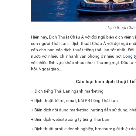
Dịch thuật Châ
Hiện nay, Dịch Thuật Châu Á với đội ngũ biên dịch viên v
con người Thái Lan. Dịch thuật Châu Á với đội ngũ nhâ
cấp cho bạn các dịch thuật tiếng thái lan tốt nhất. Đội
nước với nhiều chi nhánh văn phòng ở nhiều nơi
Công t
với nhiều lĩnh vực khác nhau như : Thương mại, Đầu tư –
hội, Ngoại giao…
Các loại hình dịch thuật t
– Dịch tiếng Thái Lan ngành marketing
+ Dịch thuật tờ rơi, email, bài PR tiếng Thái Lan
+ Biên dịch nội dung marketing, hướng dẫn sử dụng, nh
+ Biên dịch website công ty tiếng Thái Lan
+ Dịch thuật profile doanh nghiệp, brochure giới thiệu 