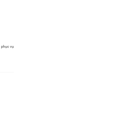
n phục vụ