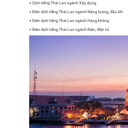
+ Dịch tiếng Thái Lan ngành Xây dựng
+ Biên dịch tiếng Thái Lan ngành Năng lượng, dầu khí
+ Biên dịch tiếng Thái Lan ngành Hàng không
+ Biên dịch tiếng Thái Lan ngành Điện, điện tử.