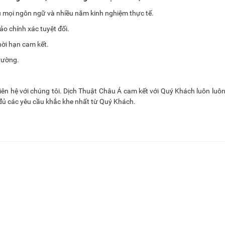
u mọi ngôn ngữ và nhiều năm kinh nghiệm thực tế.
o chính xác tuyệt đối.
hời hạn cam kết.
trường.
iên hệ với chúng tôi. Dịch Thuật Châu Á cam kết với Quý Khách luôn luô
đủ các yêu cầu khắc khe nhất từ Quý Khách.