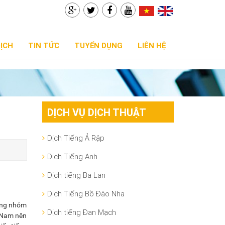
DỊCH
TIN TỨC
TUYỂN DỤNG
LIÊN HỆ
DỊCH VỤ DỊCH THUẬT
Dịch Tiếng Ả Rập
Dịch Tiếng Anh
Dịch tiếng Ba Lan
Dịch Tiếng Bồ Đào Nha
rong nhóm
Dịch tiếng Đan Mạch
t Nam nên