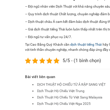
– Đội ngũ nhân viên Dịch Thuật với khả năng chuyên sâ
– Quy trình dịch thuật Chất lượng, chuyên nghiệp đảm bả
– Dịch thuật châu Á cam kết đảm bảo dịch thuật đúng t
– Giá dịch thuật tiếng Thái luôn luôn thấp nhất trên thị 
– Đội ngũ tư vấn phục vụ 24/7.
Tại Cao Bằng Quý Khách cần
dịch thuật tiếng Thái
hãy l
với tinh thần chuyên nghiệp, nhanh chóng đáp ứng đầy 
5/5 - (1 bình chọn)
Bài viết liên quan
DỊCH THUẬT HỘ CHIẾU TỪ Ả RẬP SANG VIỆT
Dịch Thuật Hộ Chiếu Việt-Trung
Dịch Thuật Hộ Chiếu Từ Việt Sang Malaysia
Dịch Thuật Hộ Chiếu Việt-Nga 2025