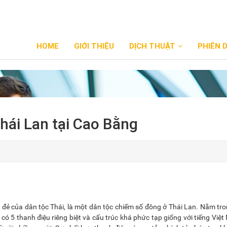
HOME
GIỚI THIỆU
DỊCH THUẬT
PHIÊN 
Thái Lan tại Cao Bằng
ẹ đẻ của dân tộc Thái, là một dân tộc chiếm số đông ở Thái Lan. Nằm t
có 5 thanh điệu riêng biệt và cấu trúc khá phức tạp giống với tiếng Việ