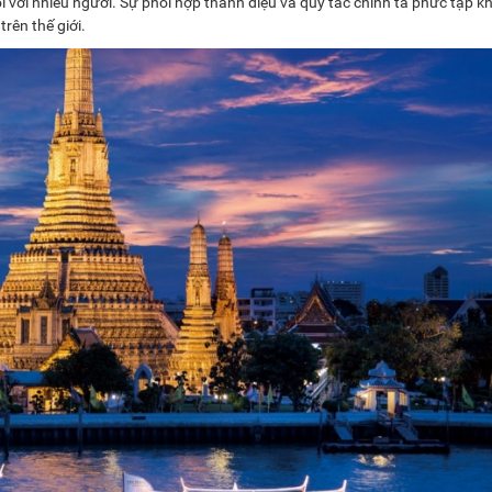
i với nhiều người. Sự phối hợp thanh điệu và quy tắc chính tả phức tạp kh
rên thế giới.