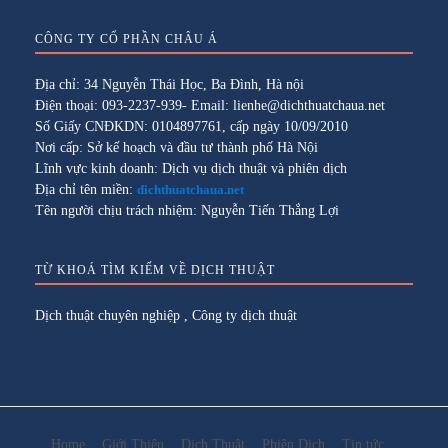
CÔNG TY CỔ PHẦN CHÂU Á
Địa chỉ: 34 Nguyễn Thái Học, Ba Đình, Hà nội
Điện thoại: 093-2237-939- Email: lienhe@dichthuatchaua.net
Số Giấy CNĐKDN: 0104897761, cấp ngày 10/09/2010
Nơi cấp: Sở kế hoạch và đầu tư thành phố Hà Nội
Lĩnh vực kinh doanh: Dịch vụ dịch thuật và phiên dịch
Địa chỉ tên miền:
dichthuatchaua.net
Tên người chịu trách nhiệm: Nguyễn Tiến Thắng Lợi
TỪ KHOÁ TÌM KIẾM VỀ DỊCH THUẬT
Dịch thuật chuyên nghiệp
,
Công ty dịch thuật
Home
Giới Thiệu
Dịch Thuật
Phiên Dịch
Tin tức