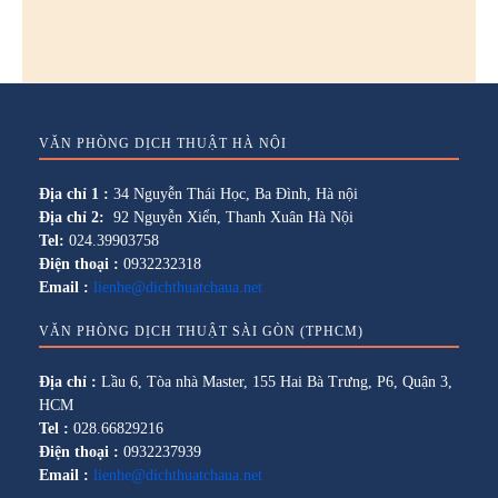
VĂN PHÒNG DỊCH THUẬT HÀ NỘI
Địa chỉ 1 :
34 Nguyễn Thái Học, Ba Đình, Hà nội
Địa chỉ 2:
92 Nguyễn Xiển, Thanh Xuân Hà Nội
Tel:
024.39903758
Điện thoại :
0932232318
Email :
lienhe@dichthuatchaua.net
VĂN PHÒNG DỊCH THUẬT SÀI GÒN (TPHCM)
Địa chỉ :
Lầu 6, Tòa nhà Master, 155 Hai Bà Trưng, P6, Quận 3,
HCM
Tel :
028.66829216
Điện thoại :
0932237939
Email :
lienhe@dichthuatchaua.net