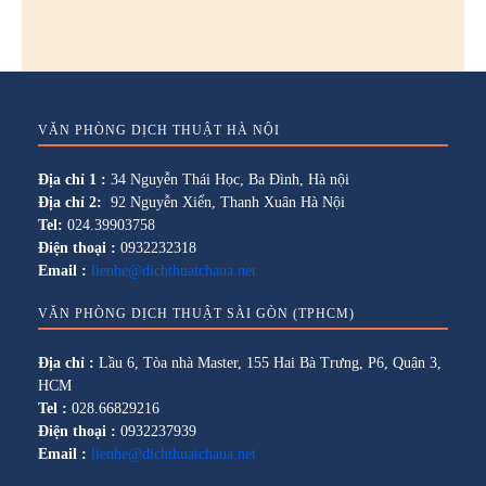
VĂN PHÒNG DỊCH THUẬT HÀ NỘI
Địa chỉ 1 :
34 Nguyễn Thái Học, Ba Đình, Hà nội
Địa chỉ 2:
92 Nguyễn Xiển, Thanh Xuân Hà Nội
Tel:
024.39903758
Điện thoại :
0932232318
Email :
lienhe@dichthuatchaua.net
VĂN PHÒNG DỊCH THUẬT SÀI GÒN (TPHCM)
Địa chỉ :
Lầu 6, Tòa nhà Master, 155 Hai Bà Trưng, P6, Quận 3,
HCM
Tel :
028.66829216
Điện thoại :
0932237939
Email :
lienhe@dichthuatchaua.net