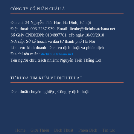
CÔNG TY CỔ PHẦN CHÂU Á
Địa chỉ: 34 Nguyễn Thái Học, Ba Đình, Hà nội
Điện thoại: 093-2237-939- Email: lienhe@dichthuatchaua.net
Số Giấy CNĐKDN: 0104897761, cấp ngày 10/09/2010
Nơi cấp: Sở kế hoạch và đầu tư thành phố Hà Nội
Lĩnh vực kinh doanh: Dịch vụ dịch thuật và phiên dịch
Địa chỉ tên miền:
dichthuatchaua.net
Tên người chịu trách nhiệm: Nguyễn Tiến Thắng Lợi
TỪ KHOÁ TÌM KIẾM VỀ DỊCH THUẬT
Dịch thuật chuyên nghiệp
,
Công ty dịch thuật
Home
Giới Thiệu
Dịch Thuật
Phiên Dịch
Tin tức