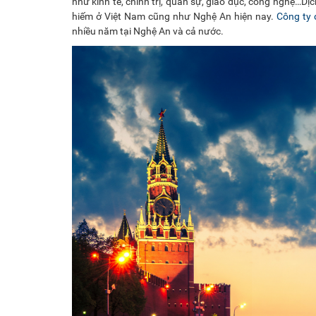
như kinh tế, chính trị, quân sự, giáo dục, công nghệ…D
hiếm ở Việt Nam cũng như Nghệ An hiện nay.
Công ty 
nhiều năm tại Nghệ An và cả nước.