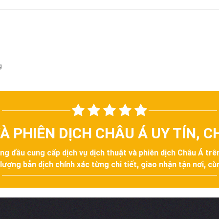
g
À PHIÊN DỊCH CHÂU Á UY TÍN, 
àng đầu cung cấp dịch vụ dịch thuật và phiên dịch Châu Á tr
ợng bản dịch chính xác từng chi tiết, giao nhận tận nơi, cùn