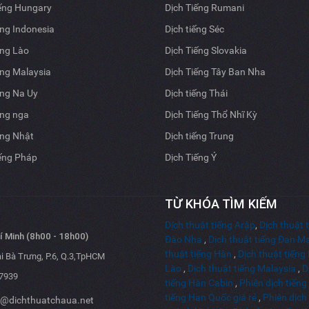
iếng Hungary
Dịch Tiếng Rumani
ếng Indonesia
Dịch tiếng Séc
ếng Lào
Dịch Tiếng Slovakia
ếng Malaysia
Dịch Tiếng Tây Ban Nha
ếng Na Uy
Dịch tiếng Thái
ếng nga
Dịch Tiếng Thổ Nhĩ Kỳ
ếng Nhật
Dịch tiếng Trung
iếng Pháp
Dịch Tiếng Ý
TỪ KHÓA TÌM KIẾM
Dịch thuật tiếng Arập
,
Dịch thuật 
 Minh (8h00 - 18h00)
Đào Nha
,
Dịch thuật tiếng Đan M
thuật tiếng Hàn
,
Dịch thuật tiến
i Bà Trưng, P.6, Q.3,TpHCM
Lào
,
Dịch thuật tiếng Malaysia
,
D
7939
tiếng Hàn Cabin
,
Phiên dịch tiếng
tiếng Han Quốc giá rẻ
,
Phiên dịch
e@dichthuatchaua.net