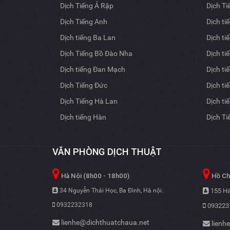
Dịch Tiếng Ả Rập
Dịch T
Dịch Tiếng Anh
Dịch ti
Dịch tiếng Ba Lan
Dịch ti
Dịch Tiếng Bồ Đào Nha
Dịch ti
Dịch tiếng Đan Mạch
Dịch ti
Dịch Tiếng Đức
Dịch ti
Dịch Tiếng Hà Lan
Dịch ti
Dịch tiếng Hàn
Dịch T
VĂN PHÒNG DỊCH THUẬT
Hà Nội (8h00 - 18h00)
Hồ Chí
34 Nguyễn Thái Học, Ba Đình, Hà nội.
155 Ha
0932232318
093223
lienhe@dichthuatchaua.net
lienh