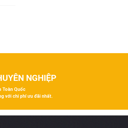
CHUYÊN NGHIỆP
ên Toàn Quốc
g với chi phí ưu đãi nhất.