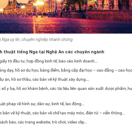
ng Nga uy tín, chuyên nghiệp nhanh chóng
ch thuật tiếng Nga tại Nghệ An các chuyên ngành
giấy tờ đầu tư, hợp đồng kinh tế, báo cáo kinh doanh…
giảng dạy, hồ sơ du học, bảng điểm, bằng cấp đại học – cao đẳng – cao họ
ự án, hồ sơ thầu, các bản vẽ kỹ thuật xây dựng….
 sổ y bạ, hồ sơ khám bệnh, các tài liệu liên quan sản xuất dược phẩm, 
uật pháp về hình sự, dân sự, kinh tế, lao động…
c bản vẽ kỹ thuật, các bản vẽ chế tạo máy móc, điện tử – viễn thông…
sách báo, các trang website, trò chơi, video clip…