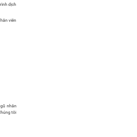
rình dịch
Nhân viên
 ngũ nhân
Chúng tôi