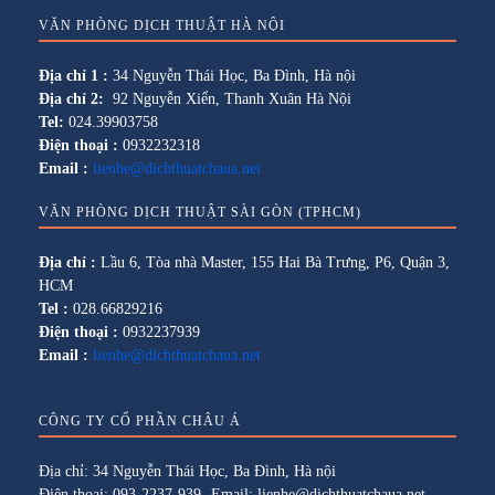
VĂN PHÒNG DỊCH THUẬT HÀ NỘI
Địa chỉ 1 :
34 Nguyễn Thái Học, Ba Đình, Hà nội
Địa chỉ 2:
92 Nguyễn Xiển, Thanh Xuân Hà Nội
Tel:
024.39903758
Điện thoại :
0932232318
Email :
lienhe@dichthuatchaua.net
VĂN PHÒNG DỊCH THUẬT SÀI GÒN (TPHCM)
Địa chỉ :
Lầu 6, Tòa nhà Master, 155 Hai Bà Trưng, P6, Quận 3,
HCM
Tel :
028.66829216
Điện thoại :
0932237939
Email :
lienhe@dichthuatchaua.net
CÔNG TY CỔ PHẦN CHÂU Á
Địa chỉ: 34 Nguyễn Thái Học, Ba Đình, Hà nội
Điện thoại: 093-2237-939- Email: lienhe@dichthuatchaua.net