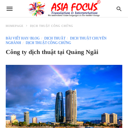
HOMEPAGE
DỊCH THUẬT CÔNG CHỨNG
BÀI VIẾT HAY/ BLOG
DỊCH THUẬT
DỊCH THUẬT CHUYÊN
NGHÀNH
DỊCH THUẬT CÔNG CHỨNG
Công ty dịch thuật tại Quảng Ngãi