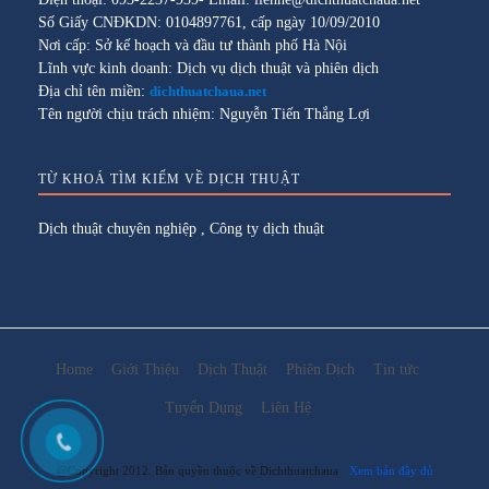
Số Giấy CNĐKDN: 0104897761, cấp ngày 10/09/2010
Nơi cấp: Sở kế hoạch và đầu tư thành phố Hà Nội
Lĩnh vực kinh doanh: Dịch vụ dịch thuật và phiên dịch
Địa chỉ tên miền:
dichthuatchaua.net
Tên người chịu trách nhiệm: Nguyễn Tiến Thắng Lợi
TỪ KHOÁ TÌM KIẾM VỀ DỊCH THUẬT
Dịch thuật chuyên nghiệp
,
Công ty dịch thuật
Home
Giới Thiệu
Dịch Thuật
Phiên Dịch
Tin tức
Tuyển Dụng
Liên Hệ
@Copyright 2012. Bản quyền thuộc về Dichthuatchaua
Xem bản đầy đủ