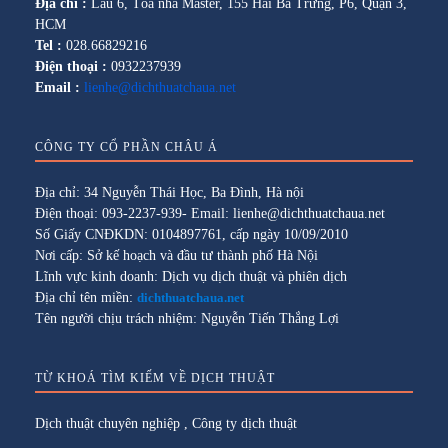
Địa chỉ :
Lầu 6, Tòa nhà Master, 155 Hai Bà Trưng, P6, Quận 3,
HCM
Tel :
028.66829216
Điện thoại :
0932237939
Email :
lienhe@dichthuatchaua.net
CÔNG TY CỔ PHẦN CHÂU Á
Địa chỉ: 34 Nguyễn Thái Học, Ba Đình, Hà nội
Điện thoại: 093-2237-939- Email: lienhe@dichthuatchaua.net
Số Giấy CNĐKDN: 0104897761, cấp ngày 10/09/2010
Nơi cấp: Sở kế hoạch và đầu tư thành phố Hà Nội
Lĩnh vực kinh doanh: Dịch vụ dịch thuật và phiên dịch
Địa chỉ tên miền:
dichthuatchaua.net
Tên người chịu trách nhiệm: Nguyễn Tiến Thắng Lợi
TỪ KHOÁ TÌM KIẾM VỀ DỊCH THUẬT
Dịch thuật chuyên nghiệp
,
Công ty dịch thuật