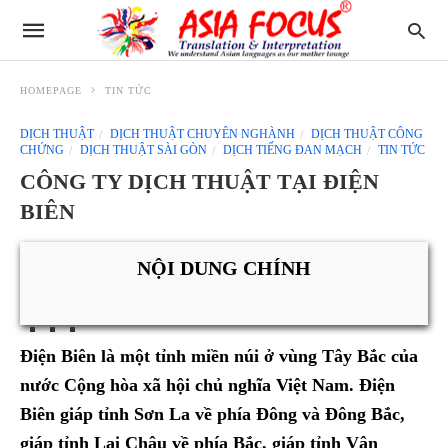
HOMEPAGE
TIN TỨC
DỊCH THUẬT
DỊCH THUẬT CHUYÊN NGHÀNH
DỊCH THUẬT CÔNG
CHỨNG
DỊCH THUẬT SÀI GÒN
DỊCH TIẾNG ĐAN MẠCH
TIN TỨC
CÔNG TY DỊCH THUẬT TẠI ĐIỆN
BIÊN
NỘI DUNG CHÍNH
Điện Biên là một tỉnh miền núi ở vùng Tây Bắc của
nước Cộng hòa xã hội chủ nghĩa Việt Nam. Điện
Biên giáp tỉnh Sơn La về phía Đông và Đông Bắc,
giáp tỉnh Lai Châu về phía Bắc, giáp tỉnh Vân