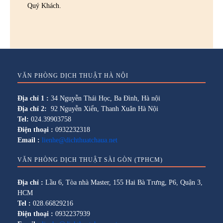
Quý Khách.
VĂN PHÒNG DỊCH THUẬT HÀ NỘI
Địa chỉ 1 :
34 Nguyễn Thái Học, Ba Đình, Hà nội
Địa chỉ 2:
92 Nguyễn Xiển, Thanh Xuân Hà Nội
Tel:
024.39903758
Điện thoại :
0932232318
Email :
lienhe@dichthuatchaua.net
VĂN PHÒNG DỊCH THUẬT SÀI GÒN (TPHCM)
Địa chỉ :
Lầu 6, Tòa nhà Master, 155 Hai Bà Trưng, P6, Quận 3,
HCM
Tel :
028.66829216
Điện thoại :
0932237939