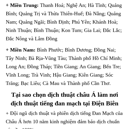
+ Miền Trung:
Thanh Hoá; Nghệ An; Hà Tĩnh; Quảng
Bình; Quảng Trị và Thừa Thiên-Huế; Đà Nẵng; Quảng
Nam; Quảng Ngãi; Bình Định; Phú Yên; Khánh Hoà;
Ninh Thuận; Bình Thuận; Kon Tum; Gia Lai; Đắc Lắc;
Đắc Nông và Lâm Đồng
+ Miền Nam:
Bình Phước; Bình Dương; Đồng Nai;
Tây Ninh; Bà Rịa-Vũng Tàu; Thành phố Hồ Chí Minh;
Long An; Đồng Tháp; Tiền Giang; An Giang; Bến Tre;
Vĩnh Long; Trà Vinh; Hậu Giang; Kiên Giang; Sóc
Trăng; Bạc Liêu; Cà Mau và Thành phố Cần Thơ.
Tại sao chọn dịch thuật châu Á làm nơi
dịch thuật tiếng đan mạch tại Điện Biên
+ Đội ngũ dịch thuật và phiên dịch tiếng Đan Mạch của
Châu Á hơn 10 năm kinh nghiệm đảm bảo dịch chuẩn