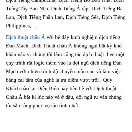
Dịch Tiếng Campuchia, Dịch Tiếng Bồ Đào Nha, Dịch
Tiếng Tây Ban Nha, Dịch Tiếng Ả rập, Dịch Tiếng Ba
Lan, Dịch Tiếng Phần Lan, Dịch Tiếng Séc, Dịch Tiếng
Philippines,….
Dịch thuật châu Á
với bề dày kinh nghiệm dịch tiếng
Đan Mạch, Dịch Thuật châu Á không ngại bất kỳ khó
khăn nào vì chúng tôi làm công tác dịch thuật theo một
quy trình rất logic thêm vào là đội ngũ dịch tiếng Đan
Mạch với nhiều trình độ chuyên môn cao và làm việc
bằng cái tâm của nghề là ưu điểm vượt trội . Quý
Khách nào tại Điện Biên hãy liên hệ với Dịch thuật
Châu Á bất kì lúc nào và ở đâu, đội ngũ tư vấn chúng
tôi sẵn sàng phục vụ tận tình nhất.