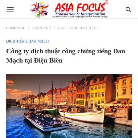
HOMEPAGE
NGÔN NGỮ
DỊCH TIẾNG ĐAN MẠCH
DỊCH TIẾNG ĐAN MẠCH
Công ty dịch thuật công chứng tiếng Đan
Mạch tại Điện Biên