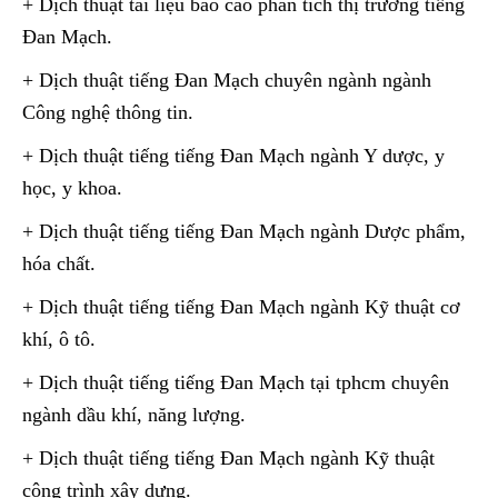
+ Dịch thuật tài liệu báo cáo phân tích thị trường tiếng
Đan Mạch.
+ Dịch thuật tiếng Đan Mạch chuyên ngành ngành
Công nghệ thông tin.
+ Dịch thuật tiếng tiếng Đan Mạch ngành Y dược, y
học, y khoa.
+ Dịch thuật tiếng tiếng Đan Mạch ngành Dược phẩm,
hóa chất.
+ Dịch thuật tiếng tiếng Đan Mạch ngành Kỹ thuật cơ
khí, ô tô.
+ Dịch thuật tiếng tiếng Đan Mạch tại tphcm chuyên
ngành dầu khí, năng lượng.
+ Dịch thuật tiếng tiếng Đan Mạch ngành Kỹ thuật
công trình xây dựng.