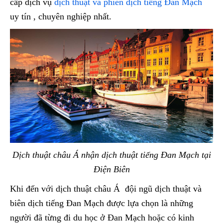
cấp dịch vụ
dịch thuật và phiên dịch tiếng Đan Mạch
uy tín , chuyên nghiệp nhất.
Dịch thuật châu Á nhận dịch thuật tiếng Đan Mạch tại
Điện Biên
Khi đến với dịch thuật châu Á đội ngũ dịch thuật và
biên dịch tiếng Đan Mạch được lựa chọn là những
người đã từng đi du học ở Đan Mạch hoặc có kinh