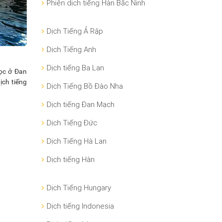
Phiên dịch tiếng Hàn Bắc Ninh
Dịch Tiếng Ả Rập
Dịch Tiếng Anh
Dịch tiếng Ba Lan
học ở Đan
ịch tiếng
Dịch Tiếng Bồ Đào Nha
Dịch tiếng Đan Mạch
Dịch Tiếng Đức
Dịch Tiếng Hà Lan
Dịch tiếng Hàn
Dịch Tiếng Hungary
Dịch tiếng Indonesia