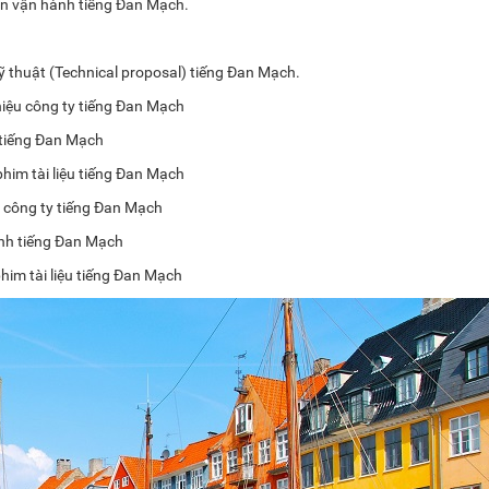
ẫn vận hành tiếng Đan Mạch.
.
kỹ thuật (Technical proposal) tiếng Đan Mạch.
thiệu công ty tiếng Đan Mạch
 tiếng Đan Mạch
phim tài liệu tiếng Đan Mạch
ệu công ty tiếng Đan Mạch
ành tiếng Đan Mạch
phim tài liệu tiếng Đan Mạch