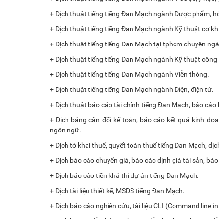
+ Dịch thuật tiếng tiếng Đan Mạch ngành Dược phẩm, h
+ Dịch thuật tiếng tiếng Đan Mạch ngành Kỹ thuật cơ khí,
+ Dịch thuật tiếng tiếng Đan Mạch tại tphcm chuyên ngà
+ Dịch thuật tiếng tiếng Đan Mạch ngành Kỹ thuật công 
+ Dịch thuật tiếng tiếng Đan Mạch ngành Viễn thông.
+ Dịch thuật tiếng tiếng Đan Mạch ngành Điện, điện tử.
+ Dịch thuật báo cáo tài chính tiếng Đan Mạch, báo cáo
+ Dịch bảng cân đối kế toán, báo cáo kết quả kinh doa
ngôn ngữ.
+ Dịch tờ khai thuế, quyết toán thuế tiếng Đan Mạch, dịc
+ Dịch báo cáo chuyển giá, báo cáo định giá tài sản, bá
+ Dịch báo cáo tiền khả thi dự án tiếng Đan Mạch.
+ Dịch tài liệu thiết kế, MSDS tiếng Đan Mạch.
+ Dịch báo cáo nghiên cứu, tài liệu CLI (Command line i