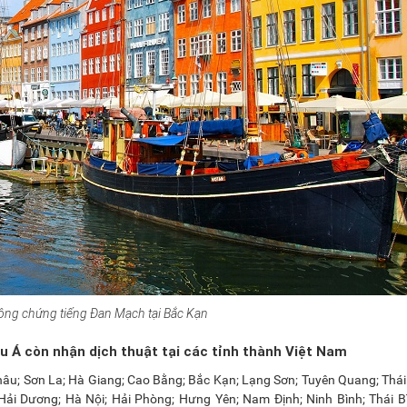
công chứng tiếng Đan Mạch tại Bắc Kạn
u Á còn nhận dịch thuật tại các tỉnh thành Việt Nam
 Châu; Sơn La; Hà Giang; Cao Bằng; Bắc Kạn; Lạng Sơn; Tuyên Quang; Thá
ải Dương; Hà Nội; Hải Phòng; Hưng Yên; Nam Định; Ninh Bình; Thái Bì