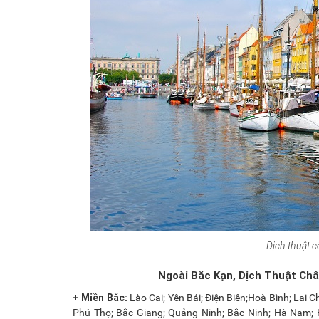
Dịch thuật 
Ngoài Bắc Kạn, Dịch Thuật Châ
+ Miền Bắc:
Lào Cai; Yên Bái; Điện Biên;Hoà Bình; Lai
Phú Thọ; Bắc Giang; Quảng Ninh; Bắc Ninh; Hà Nam; H