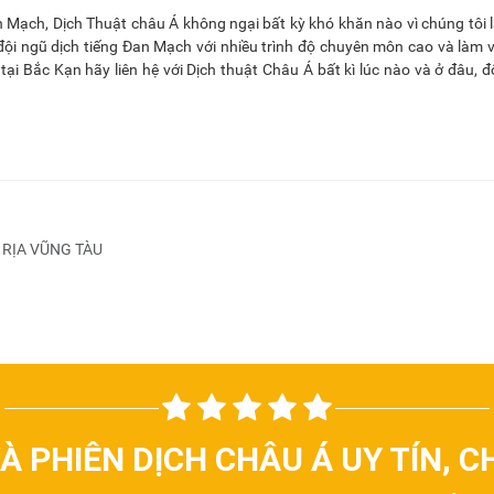
n Mạch, Dịch Thuật châu Á không ngại bất kỳ khó khăn nào vì chúng tôi
à đội ngũ dịch tiếng Đan Mạch với nhiều trình độ chuyên môn cao và làm 
ại Bắc Kạn hãy liên hệ với Dịch thuật Châu Á bất kì lúc nào và ở đâu, đ
 RỊA VŨNG TÀU
À PHIÊN DỊCH CHÂU Á UY TÍN, 