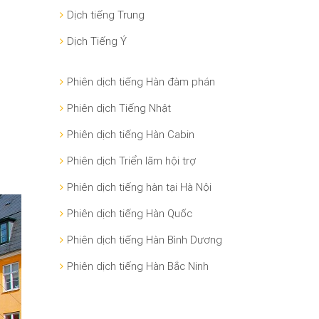
Dịch tiếng Trung
Dịch Tiếng Ý
Phiên dịch tiếng Hàn đàm phán
Phiên dịch Tiếng Nhật
Phiên dịch tiếng Hàn Cabin
Phiên dịch Triển lãm hội trợ
Phiên dịch tiếng hàn tại Hà Nội
Phiên dịch tiếng Hàn Quốc
Phiên dịch tiếng Hàn Bình Dương
Phiên dịch tiếng Hàn Bắc Ninh