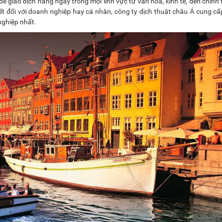
ể giao dịch hàng ngày trong mọi lĩnh vực từ văn hóa, kinh tế, đến chính t
 đối với doanh nghiệp hay cá nhân, công ty dịch thuật châu Á cung cấ
nghiệp nhất.