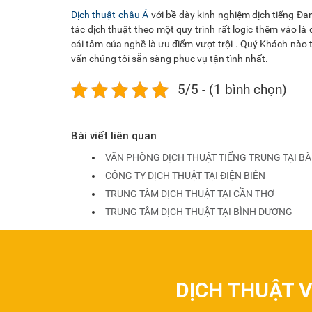
Dịch thuật châu Á
với bề dày kinh nghiệm dịch tiếng Đa
tác dịch thuật theo một quy trình rất logic thêm vào l
cái tâm của nghề là ưu điểm vượt trội . Quý Khách nào t
vấn chúng tôi sẵn sàng phục vụ tận tình nhất.
5/5 - (1 bình chọn)
Bài viết liên quan
VĂN PHÒNG DỊCH THUẬT TIẾNG TRUNG TẠI BÀ
CÔNG TY DỊCH THUẬT TẠI ĐIỆN BIÊN
TRUNG TÂM DỊCH THUẬT TẠI CẦN THƠ
TRUNG TÂM DỊCH THUẬT TẠI BÌNH DƯƠNG
DỊCH THUẬT V