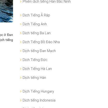
Phiên dịch tiếng Hàn Bắc Ninh
Dịch Tiếng Ả Rập
Dịch Tiếng Anh
Dịch tiếng Ba Lan
học ở Đan
ịch tiếng
Dịch Tiếng Bồ Đào Nha
Dịch tiếng Đan Mạch
Dịch Tiếng Đức
Dịch Tiếng Hà Lan
Dịch tiếng Hàn
Dịch Tiếng Hungary
Dịch tiếng Indonesia