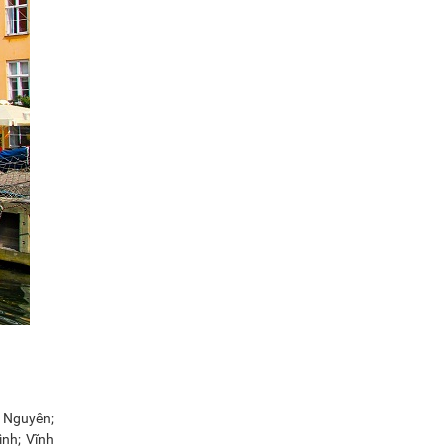
i Nguyên;
nh; Vĩnh