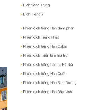
Dịch tiếng Trung
Dịch Tiếng Ý
Phiên dịch tiếng Hàn đàm phán
Phiên dịch Tiếng Nhật
Phiên dịch tiếng Hàn Cabin
Phiên dịch Triển lãm hội trợ
Phiên dịch tiếng hàn tại Hà Nội
Phiên dịch tiếng Hàn Quốc
Phiên dịch tiếng Hàn Bình Dương
Phiên dịch tiếng Hàn Bắc Ninh