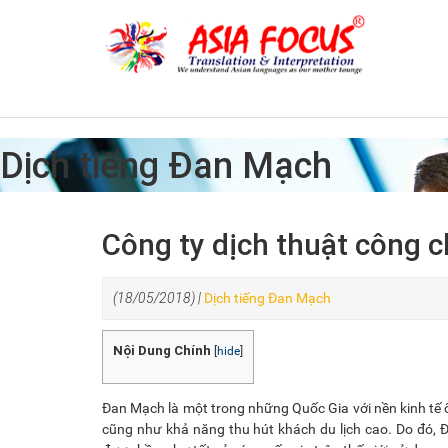
Dịch tiếng Đan Mạch
Công ty dịch thuật công 
(18/05/2018) |
Dịch tiếng Đan Mạch
Nội Dung Chính
[
hide
]
Đan Mạch là một trong những Quốc Gia với nền kinh tế ổn
cũng như khả năng thu hút khách du lịch cao. Do đó, 