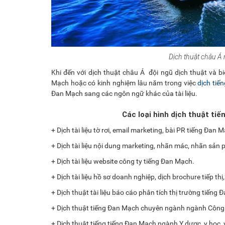
Dịch thuật châu Á 
Khi đến với dịch thuật châu Á đội ngũ dịch thuật và 
Mạch hoặc có kinh nghiệm lâu năm trong việc
dịch tiế
Đan Mạch sang các ngôn ngữ khác của tài liệu.
Các loại hình dịch thuật ti
+ Dịch tài liệu tờ rơi, email marketing, bài PR tiếng Đan 
+ Dịch tài liệu nội dung marketing, nhãn mác, nhãn sản
+ Dịch tài liệu website công ty tiếng Đan Mạch.
+ Dịch tài liệu hồ sơ doanh nghiệp, dịch brochure tiếp th
+ Dịch thuật tài liệu báo cáo phân tích thị trường tiếng
+ Dịch thuật tiếng Đan Mạch chuyên ngành ngành Công 
+ Dịch thuật tiếng tiếng Đan Mạch ngành Y dược, y học, 