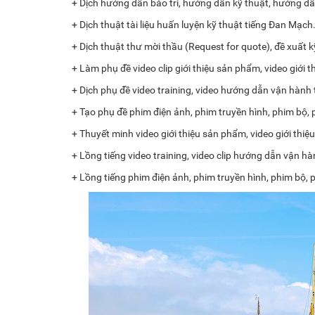
+ Dịch hướng dẫn bảo trì, hướng dẫn kỹ thuật, hướng d
+ Dịch thuật tài liệu huấn luyện kỹ thuật tiếng Đan Mạch
+ Dịch thuật thư mời thầu (Request for quote), đề xuất 
+ Làm phụ đề video clip giới thiệu sản phẩm, video giới 
+ Dịch phụ đề video training, video hướng dẫn vận hành
+ Tạo phụ đề phim điện ảnh, phim truyền hình, phim bộ, 
+ Thuyết minh video giới thiệu sản phẩm, video giới thi
+ Lồng tiếng video training, video clip hướng dẫn vận h
+ Lồng tiếng phim điện ảnh, phim truyền hình, phim bộ, 