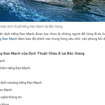
nhận dịch thuật tiếng Đan Mạch tại Bắc Giang
biên dịch tiếng Đan Mạch được lựa chọn là những người đã từng đi du 
ng Đan Mạch
đảm bảo độ chính xác trong từng câu chữ, văn phong khi d
ếng Đan Mạch của Dịch Thuật Châu Á tại Bắc Giang
Mạch.
 phẩm tiếng Đan Mạch.
ị, dịch catalog tiếng Đan Mạch.
 Đan Mạch.
nghệ thông tin.
y khoa.