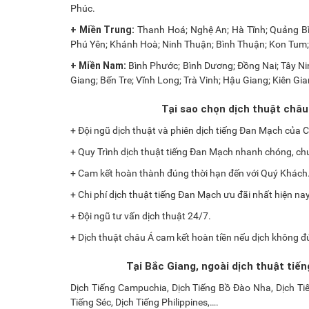
Phúc.
+ Miền Trung:
Thanh Hoá; Nghệ An; Hà Tĩnh; Quảng Bì
Phú Yên; Khánh Hoà; Ninh Thuận; Bình Thuận; Kon Tum;
+ Miền Nam:
Bình Phước; Bình Dương; Đồng Nai; Tây Ni
Giang; Bến Tre; Vĩnh Long; Trà Vinh; Hậu Giang; Kiên G
Tại sao chọn dịch thuật châu
+ Đội ngũ dịch thuật và phiên dịch tiếng Đan Mạch của
+ Quy Trình dịch thuật tiếng Đan Mạch nhanh chóng, ch
+ Cam kết hoàn thành đúng thời hạn đến với Quý Khách
+ Chi phí dịch thuật tiếng Đan Mạch ưu đãi nhất hiện nay
+ Đội ngũ tư vấn dịch thuật 24/7.
+ Dịch thuật châu Á cam kết hoàn tiền nếu dịch không 
Tại Bắc Giang, ngoài dịch thuật tiế
Dịch Tiếng Campuchia, Dịch Tiếng Bồ Đào Nha, Dịch Tiế
Tiếng Séc, Dịch Tiếng Philippines,….