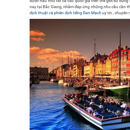
được hầu như tất cả các quốc gia trên thế giới sử dụng đ
nay tại Bắc Giang, nhằm đáp ứng những nhu cầu cần thi
dịch thuật và phiên dịch tiếng Đan Mạch
uy tín , chuyên 