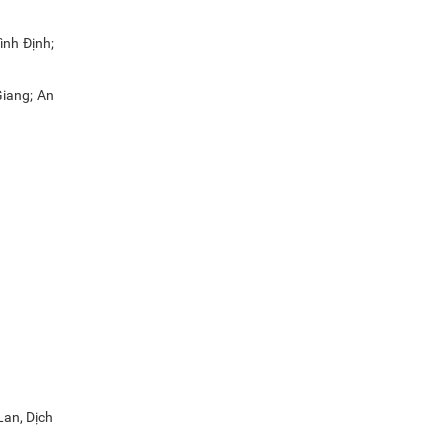
nh Định;
Giang; An
Lan, Dịch