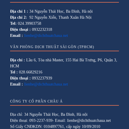
Địa chỉ 1 :
34 Nguyễn Thái Học, Ba Đình, Hà nội
Địa chỉ 2:
92 Nguyễn Xiển, Thanh Xuân Hà Nội
Tel:
024.39903758
Điện thoại :
0932232318
Email :
lienhe@dichthuatchaua.net
VĂN PHÒNG DỊCH THUẬT SÀI GÒN (TPHCM)
Địa chỉ :
Lầu 6, Tòa nhà Master, 155 Hai Bà Trưng, P6, Quận 3,
HCM
Tel :
028.66829216
Điện thoại :
0932237939
Email :
lienhe@dichthuatchaua.net
CÔNG TY CỔ PHẦN CHÂU Á
Địa chỉ: 34 Nguyễn Thái Học, Ba Đình, Hà nội
Điện thoại: 093-2237-939- Email: lienhe@dichthuatchaua.net
Số Giấy CNĐKDN: 0104897761, cấp ngày 10/09/2010