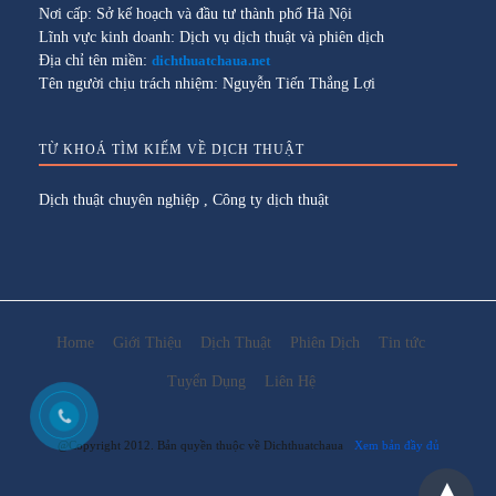
Nơi cấp: Sở kế hoạch và đầu tư thành phố Hà Nội
Lĩnh vực kinh doanh: Dịch vụ dịch thuật và phiên dịch
Địa chỉ tên miền:
dichthuatchaua.net
Tên người chịu trách nhiệm: Nguyễn Tiến Thắng Lợi
TỪ KHOÁ TÌM KIẾM VỀ DỊCH THUẬT
Dịch thuật chuyên nghiệp
,
Công ty dịch thuật
Home
Giới Thiệu
Dịch Thuật
Phiên Dịch
Tin tức
Tuyển Dụng
Liên Hệ
@Copyright 2012. Bản quyền thuộc về Dichthuatchaua
Xem bản đầy đủ