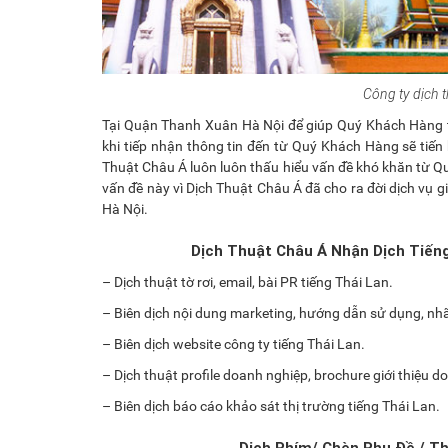
Công ty dịch t
Tại Quận Thanh Xuân Hà Nội để giúp Quý Khách Hàng th
khi tiếp nhận thông tin đến từ Quý Khách Hàng sẽ tiến
Thuật Châu Á luôn luôn thấu hiểu vấn đề khó khăn từ 
vấn đề này vì Dịch Thuật Châu Á đã cho ra đời dịch vụ 
Hà Nội.
Dịch Thuật Châu Á Nhận Dịch Tiến
– Dịch thuật tờ rơi, email, bài PR tiếng Thái Lan.
– Biên dịch nội dung marketing, hướng dẫn sử dụng, nh
– Biên dịch website công ty tiếng Thái Lan.
– Dịch thuật profile doanh nghiệp, brochure giới thiệu 
– Biên dịch báo cáo khảo sát thị trường tiếng Thái Lan.
Dịch Phím/ Chèn Phụ Đề / T