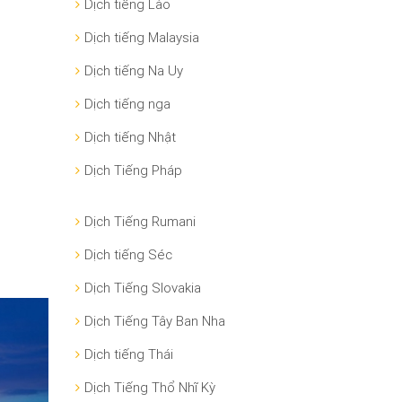
Dịch tiếng Lào
Dịch tiếng Malaysia
Dịch tiếng Na Uy
Dịch tiếng nga
Dịch tiếng Nhật
Dịch Tiếng Pháp
Dịch Tiếng Rumani
Dịch tiếng Séc
Dịch Tiếng Slovakia
Dịch Tiếng Tây Ban Nha
Dịch tiếng Thái
Dịch Tiếng Thổ Nhĩ Kỳ