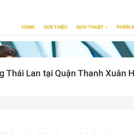
HOME
GIỚI THIỆU
DỊCH THUẬT
PHIÊN 
ng Thái Lan tại Quận Thanh Xuân 