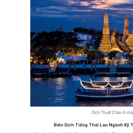
Dịch Thuật Châu Á nhận
Biên Dịch Tiếng Thái Lan Ngành Kỹ 