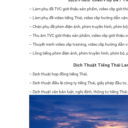
– Làm phụ đề TVC giới thiệu sản phẩm, video clip giới th
– Làm phụ đề video tiếng Thái, video clip hướng dẫn vận
– Chèn phụ đề phim điện ảnh, phim truyền hình, phim bộ, 
– Thu âm TVC giới thiệu sản phẩm, video clip giới thiệu c
– Thuyết minh video clip training, video clip hướng dẫn 
– Lồng tiếng phim điện ảnh, phim truyền hình, phim bộ, ph
Dịch Thuật Tiếng Thái La
– Dịch thuật hợp đồng tiếng Thái.
– Dịch thuật điều lệ công ty tiếng Thái, giấy phép đầu tư
– Dịch thuật văn bản luật, nghị định, thông tư tiếng Thái