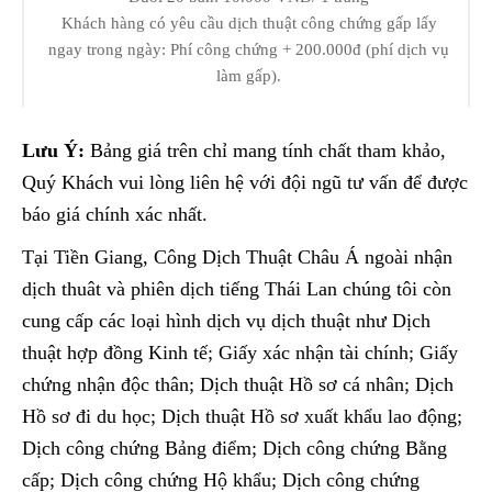
Khách hàng có yêu cầu dịch thuật công chứng gấp lấy
ngay trong ngày: Phí công chứng + 200.000đ (phí dịch vụ
làm gấp).
Lưu Ý:
Bảng giá trên chỉ mang tính chất tham khảo,
Quý Khách vui lòng liên hệ với đội ngũ tư vấn để được
báo giá chính xác nhất.
Tại Tiền Giang, Công Dịch Thuật Châu Á ngoài nhận
dịch thuât và phiên dịch tiếng Thái Lan chúng tôi còn
cung cấp các loại hình dịch vụ dịch thuật như Dịch
thuật hợp đồng Kinh tế; Giấy xác nhận tài chính; Giấy
chứng nhận độc thân; Dịch thuật Hồ sơ cá nhân; Dịch
Hồ sơ đi du học; Dịch thuật Hồ sơ xuất khẩu lao động;
Dịch công chứng Bảng điểm; Dịch công chứng Bằng
cấp; Dịch công chứng Hộ khẩu; Dịch công chứng