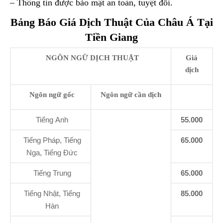
– Thông tin được bảo mật an toàn, tuyệt đối.
Bảng Báo Giá Dịch Thuật Của Châu Á Tại
Tiền Giang
NGÔN NGỮ DỊCH THUẬT
Giá
dịch
Ngôn ngữ gốc
Ngôn ngữ cần dịch
Tiếng Anh
55.000
Tiếng Pháp, Tiếng
65.000
Nga, Tiếng Đức
Tiếng Trung
65.000
Tiếng Nhật, Tiếng
85.000
Hàn