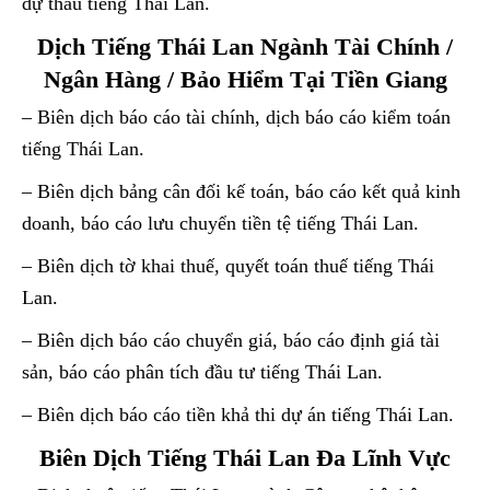
dự thầu tiếng Thái Lan.
Dịch Tiếng Thái Lan Ngành Tài Chính /
Ngân Hàng / Bảo Hiểm Tại Tiền Giang
– Biên dịch báo cáo tài chính, dịch báo cáo kiểm toán
tiếng Thái Lan.
– Biên dịch bảng cân đối kế toán, báo cáo kết quả kinh
doanh, báo cáo lưu chuyển tiền tệ tiếng Thái Lan.
– Biên dịch tờ khai thuế, quyết toán thuế tiếng Thái
Lan.
– Biên dịch báo cáo chuyển giá, báo cáo định giá tài
sản, báo cáo phân tích đầu tư tiếng Thái Lan.
– Biên dịch báo cáo tiền khả thi dự án tiếng Thái Lan.
Biên Dịch Tiếng Thái Lan Đa Lĩnh Vực