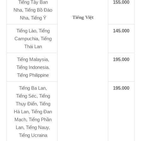
Tiếng Tây Ban
155.000
Nha, Tiếng Bồ Đào
Tiếng Việt
Nha, Tiếng Ý
Tiếng Lào, Tiếng
145.000
Campuchia, Tiếng
Thái Lan
Tiếng Malaysia,
195.000
Tiếng Indonesia.
Tiếng Philippine
Tiếng Ba Lan,
195.000
Tiếng Séc, Tiếng
Thụy Điển, Tiếng
Hà Lan, Tiếng Đan
Mạch, Tiếng Phần
Lan, Tiếng Nauy,
Tiếng Ucraina