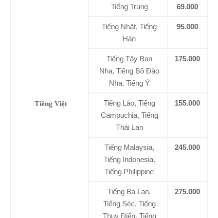
Tiếng Trung
69.000
Tiếng Nhật, Tiếng
95.000
Hàn
Tiếng Tây Ban
175.000
Nha, Tiếng Bồ Đào
Nha, Tiếng Ý
Tiếng Lào, Tiếng
155.000
Tiếng Việt
Campuchia, Tiếng
Thái Lan
Tiếng Malaysia,
245.000
Tiếng Indonesia.
Tiếng Philippine
Tiếng Ba Lan,
275.000
Tiếng Séc, Tiếng
Thụy Điển, Tiếng