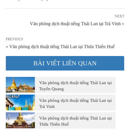
NEXT
Văn phòng dịch thuật tiếng Thái Lan tại Trà Vinh »
PREVIOUS
« Văn phòng dịch thuật tiếng Thái Lan tại Thừa Thiên Huế
BÀI VIẾT LIÊN QUAN
Văn phòng dịch thuật tiếng Thái Lan tại
Tuyên Quang
Văn phòng dịch thuật tiếng Thái Lan tại
Trà Vinh
Văn phòng dịch thuật tiếng Thái Lan tại
Thừa Thiên Huế